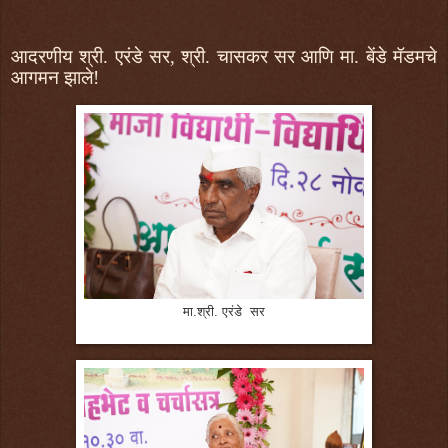
आदरणीय श्री. एरंडे सर, श्री. चासकर सर आणि मा. बेंडे मॅडमचे
आगमन झाले!
मा.श्री. एरंडे सर