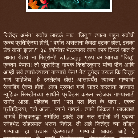
जितेंद्र अभंग! सर्वांच लाडकं नाव "जितु"! त्याला पाहून सर्वांची
एकच प्रतिक्रिया होती," वर्गात असताना केवढा बुटका होता, इतका
उंच कसा झाला?" ३८ वर्षानंतर भेटल्यावर काय काय टिपलं जात ते
लक्षात येतयं ना मित्रांनो! whatsapp ग्रुप वर आमचा "जितू"
एकदम फेमस! तो सुप्रसिद्ध गायक किशोरकुमार यांचा फॅन आणि
आम्ही सर्व त्याचे/त्याच्या गाण्याचे फॅन! गेट-टुगेदर ठरवलं कि जितूच
गाणं पाहिजेच! हे ठरलेलंच होतं! आत्तापर्यंत त्याच्या गाण्याची
रेकार्डिंग ऐकत होतो, आज प्रत्यक्ष गाणं सादर करताना बघणार!
म्युझिक सिस्टीमच्या साथीने प्रक्टिस करून स्टेजवर गाण्यासाठी
समोर आला. पहिलंच गाणं "पल पल दिल के पास". एकच
प्रतिक्रिया, "तो आला.. त्याने गायलं.. त्याने जिंकल"! लाजवाब!
आमचे शिक्षकसुद्धा संमोहित झाले! एक सल राहिली जी पुढच्या
स्नेहभेट सोहळ्यात भरून निघेल. ती आहे जितेंद्र च्या तोंडून
गाण्याचा हा प्रवास ऐकण्याचा! गाण्याची आवड आहे हे