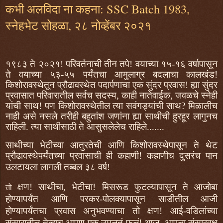
कभी अलविदा ना कहना: SSC Batch 1983,
स्नेहभेट सोहळा, २८ नोव्हेंबर २०२१
१९८३ ते २०२१! परिवर्तनाची तीन तपे! वयाच्या १५-१६ वर्षापासून
ते वयाच्या ५३-५५ पर्यंतचा आमुलाग्र बदलाचा कालखंड!
किशोरावस्थेतून प्रौढावस्थेत पदार्पणाचा एक सुंदर प्रवास! ह्या सुंदर
प्रवासात परिवारातील सर्वच सदस्य, काही नातेवाईक, जवळचे स्नेही
यांची साथ! पण किशोरावस्थेतील त्या सवंगड्यांची साथ? मिळालीच
नाही असे नसले तरीही बहुतांश जणांना ह्या साथीची हुरहूर लागुनच
राहिली. त्या साथीसाठी ते आसुसलेलेच राहिले.......
साथीच्या भेटीच्या आतुरतेची आणि किशोरावस्थेपासून ते थेट
प्रौढावस्थेपर्यंतच्या प्रवासाची ही कहाणी! कहाणीच दुसरंच पान
उलटायला लागली तब्बल ३८ वर्ष!
क्षण! साथीचा, भेटीचा! मिसरूड फुटल्यापासून ते आजोबा
तो
होण्यापर्यंत आणि परकर-पोलक्यापासून साडीतील आजी
होण्यापर्यंतचा प्रवास अनुभवण्याचा तो क्षण! आई-वडिलांच्या
संसारातील तेव्हाच आपण एक उमलतं फुलं! आज, आपला संसारवृक्ष