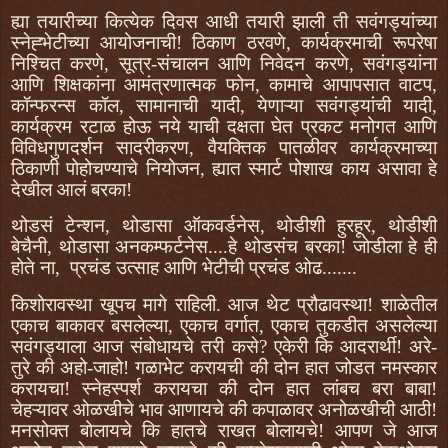
ह्या तयारीच्या कित्येक दिवस आधी तयारी झाली ती सवंगड्यांच्या
स्नेह्भेटीच्या आयोजनाची! ठिकाण ठरवणे, कार्यक्रमाची रूपरेषा
निश्चित करणे, सूत्र-संचालन आणि निवेदन करणे, सवंगड्यांना
आणि शिक्षकांना आमंत्रणात्मक फोन, कामाचे आपापसात वाटप,
कॉन्फरन्स कॉल, सामानाची यादी, येणाऱ्या सवंगड्यांची यादी,
कार्यक्रम रटाळ होऊ नये याची दक्षता घेत प्रकट मनोगत आणि
विविधगुणदर्शन सादरीकरण, वैयक्तिक पातळीवर कार्यक्रमाच्या
ठिकाणी पोहोचण्याचे नियोजन, ह्यात स्मार्ट पोशाख काय असावा हे
देखील आलं बरका!
थोडसं टेन्शन, थोडासा ऑकवर्डनेस, थोडीशी हुरहूर, थोडीशी
बेचैनी, थोडासा अनकम्फर्टनेस....हे थोडसंच बरका! जोडीला हे ही
होते ना,
प्रचंड उत्साह आणि भेटीची प्रचंड ओढ.......
किशोरावस्था खूपच मागे राहिली. आज थेट प्रौढावस्था! शाळेतील
एकाच बाकावर बसलेल्या, एकाच वर्गात, एकाच तुकडीत असलेल्या
सवंगड्याला आज संबोधायचे तरी कसे? एकेरी कि आदरार्थी! अरे-
तुरे की अहो-जाहो! गळाभेट करायची की दोन हात जोडत नमस्कार
करायचा! स्नेहस्पर्श करायचा की दोन हात लांबच बरा बाबा!
चेहऱ्यावर ओळखीचे भाव आणायचे की कपाळावर अनोळखीची आठी!
मनसोक्त बोलायचे कि हातचे राखत बोलायचे! आपण जे आज