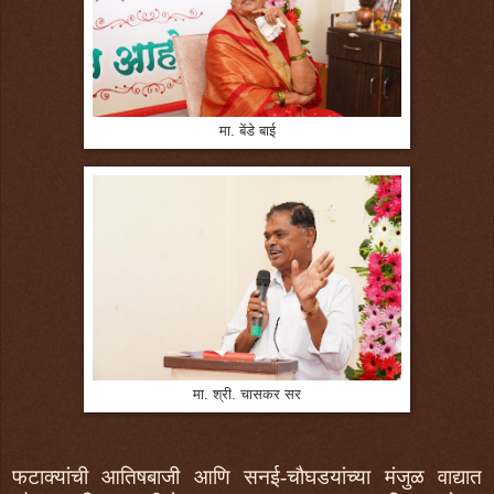
मा. बेंडे बाई
मा. श्री. चासकर सर
फटाक्यांची आतिषबाजी आणि सनई-चौघडयांच्या मंजुळ वाद्यात