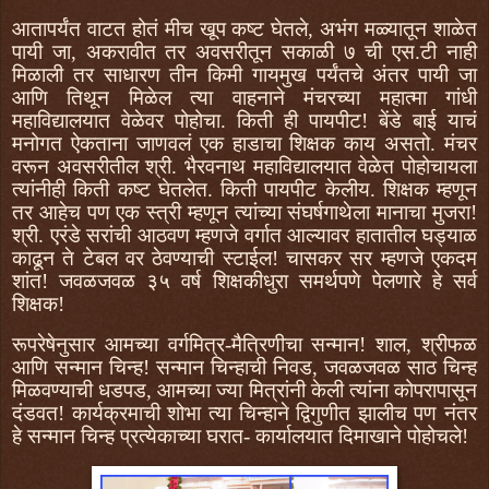
आतापर्यंत वाटत होतं मीच खूप कष्ट घेतले, अभंग मळ्यातून शाळेत
पायी जा, अकरावीत तर अवसरीतून सकाळी ७ ची एस.टी नाही
मिळाली तर साधारण तीन किमी गायमुख पर्यंतचे अंतर पायी जा
आणि तिथून मिळेल त्या वाहनाने मंचरच्या महात्मा गांधी
महाविद्यालयात वेळेवर पोहोचा. किती ही पायपीट! बेंडे बाई याचं
मनोगत ऐकताना जाणवलं एक हाडाचा शिक्षक काय असतो. मंचर
वरून अवसरीतील श्री. भैरवनाथ महाविद्यालयात वेळेत पोहोचायला
त्यांनीही किती कष्ट घेतलेत. किती पायपीट केलीय. शिक्षक म्हणून
तर आहेच पण एक स्त्री म्हणून त्यांच्या संघर्षगाथेला मानाचा मुजरा!
श्री. एरंडे सरांची आठवण म्हणजे वर्गात आल्यावर हातातील घड्याळ
काढून ते टेबल वर ठेवण्याची स्टाईल! चासकर सर म्हणजे एकदम
शांत! जवळजवळ ३५ वर्ष शिक्षकीधुरा समर्थपणे पेलणारे हे सर्व
शिक्षक!
रूपरेषेनुसार आमच्या वर्गमित्र-मैत्रिणीचा सन्मान! शाल, श्रीफळ
आणि सन्मान चिन्ह! सन्मान चिन्हाची निवड, जवळजवळ साठ चिन्ह
मिळवण्याची धडपड, आमच्या ज्या मित्रांनी केली त्यांना कोपरापासून
दंडवत! कार्यक्रमाची शोभा त्या चिन्हाने द्विगुणीत झालीच पण नंतर
हे सन्मान चिन्ह प्रत्येकाच्या घरात- कार्यालयात दिमाखाने पोहोचले!