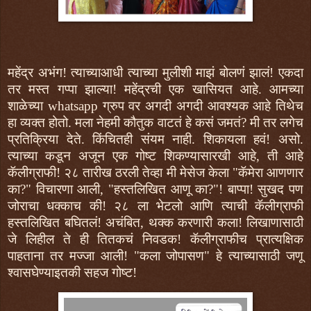
महेंद्र अभंग! त्याच्याआधी त्याच्या मुलीशी माझं बोलणं झालं! एकदा
तर मस्त गप्पा झाल्या! महेंद्रची एक खासियत आहे. आमच्या
शाळेच्या whatsapp ग्रुप वर अगदी अगदी आवश्यक आहे तिथेच
हा व्यक्त होतो. मला नेहमी कौतुक वाटतं हे कसं जमतं? मी तर लगेच
प्रतिक्रिया देते. किंचितही संयम नाही. शिकायला हवं! असो.
त्याच्या कडून अजून एक गोष्ट शिकण्यासारखी आहे, ती आहे
कॅलीग्राफी! २८ तारीख ठरली तेव्हा मी मेसेज केला "कॅमेरा आणणार
का?" विचारणा आली, "हस्तलिखित आणू का?"! बाप्पा! सुखद पण
जोराचा धक्काच की! २८ ला भेटलो आणि त्याची कॅलीग्राफी
हस्तलिखित बघितलं! अचंबित, थक्क करणारी कला! लिखाणासाठी
जे लिहील ते ही तितकचं निवडक! कॅलीग्राफीच प्रात्यक्षिक
पाहताना तर मज्जा आली! "कला जोपासण" हे त्याच्यासाठी जणू
श्वासघेण्याइतकी सहज गोष्ट!