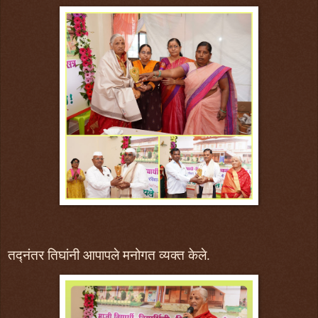
तद्नंतर
तिघांनी
आपापले मनोगत व्यक्त केले.