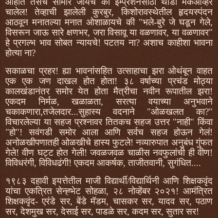
आहोत तसेच सामारे जायचे की इम्प्रेशनसाठी थोडा मेकओव्हर
चालेल! तेव्हाची झालेली कुरबुर, किशोरावस्थेतील हृदयस्पंदन
आठवून मनातल्या मनात ओशाळायचे की "भले-बुरे जे घडून गेले,
विसरून जाऊ सारे क्षणभर, जरा विसावू या वळणावर, या वळणावर"
हे प्रगल्भ भाव सोबत न्यायचे! पटतय ना? अशाच काहीशा भावना
होत्या ना?
सकाळचा प्रहर! ह्या भावनांसहित उत्साहाचा झरा ओथंबून वाहत
एक एक जण दाखल होत होता! ३८ वर्षाच्या प्रचंड मोठ्या
कालखंडानंतर समोर येत होता मैत्रीचा नवीन रूपातील झरा!
एकदम निर्मळ, खळाळता, सरत्या वयाच्या अनुभवाने
चकाकणारा,तजेलदार...सुहास्य वदनाने "ओळखलत का?"
विचारलेल्या या सहज प्रश्नावर तितकच सहज उत्तर "नाही" किंवा
"हो"! सवंगडी समोर आला आणि सर्वच सहज होऊन गेलं!
अनोळखीपणातही ओळखीचे हास्य फुटले! नव्यारुपात अनुबंध गुंफत
गेले! वीण घट्ट होत गेली! जवळजवळ चाळीस नवफुलांची ही वीण!
विविधरंगी, विविधढंगी! एकदम आकर्षक, ताजीतवानी, सुगंधित....
१९८३ दहावी इयत्तेतील माजी विद्यार्थी/विद्यार्थिनी आणि शिक्षकवृंद
यांचा एकत्रित सेन्ह्भेट सोहळा, २८ नोव्हेंबर २०२१! आमंत्रित
शिक्षकवृंद- एरंडे सर, बेंडे मॅडम, चासकर सर, यादव सर, पठाण
सर, देशमुख सर, देसाई सर, पाडळे सर, कदम सर, सुतार सर!