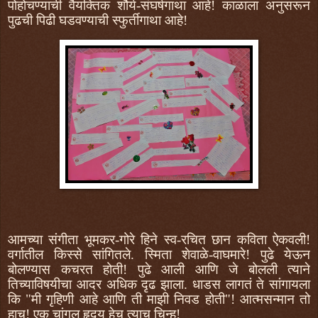
पोहोचण्याची वैयक्तिक शौर्य-संघर्षगाथा आहे! काळाला अनुसरून
पुढची पिढी घडवण्याची स्फुर्तीगाथा आहे!
आमच्या संगीता भूमकर-गोरे हिने स्व-रचित छान कविता ऐकवली!
वर्गातील किस्से सांगितले. स्मिता शेवाळे-वाघमारे! पुढे येऊन
बोलण्यास कचरत होती! पुढे आली आणि जे बोलली त्याने
तिच्याविषयीचा आदर अधिक दृढ झाला. धाडस लागतं ते सांगायला
कि "मी गृहिणी आहे आणि ती माझी निवड होती"! आत्मसन्मान तो
हाच! एक चांगल हृदय हेच त्याच चिन्ह!