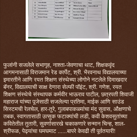
फुलांनी सजलेले सभागृह, नाश्ता-जेवणाचा थाट, शिक्षकवृंद
आगमनासाठी विराजमान रेड कार्पेट, श्री. भैरवनाथ विद्यालयाच्या
इमारतीने आणि रयत शिक्षण संस्थेच्या लोगोने नटलेले दिमाखदार
बॅनर, विद्यालयाची साक्ष देणारा सेल्फी पॉइंट, श्री. गणेश, रयत
शिक्षण संस्थेचे संस्थापक कर्मवीर भाऊराव पाटील, छत्रपती शिवाजी
महाराज यांच्या पूजेसाठी सजलेल्या प्रतिमा, माईक आणि साउंड
सिस्टमची रेलचेल, हार-तुरे, गुलाबपाकळ्यांचा मंद सुवास, औक्षणाचे
तबक, स्वागतासाठी उत्सुक फटाक्यांची लडी, कवी केशवसुतांच्या
कवितेतील तुतारी, सुवर्णासारखे चकाकणारे सन्मान चिन्ह, शाल-
श्रीफळ, पेढ्यांचा घमघमाट ......बापरे केवढी ती पूर्वतयारी!