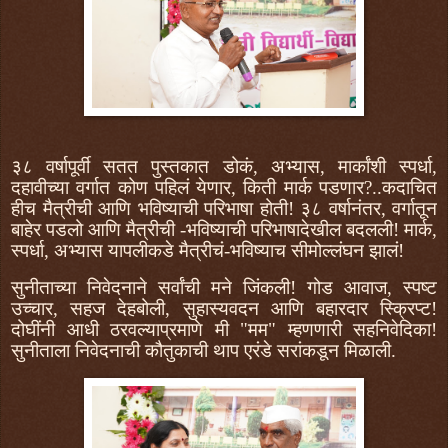
३८ वर्षापूर्वी सतत पुस्तकात डोकं, अभ्यास, मार्कांशी स्पर्धा,
दहावीच्या वर्गात कोण पहिलं येणार, किती मार्क पडणार?..कदाचित
हीच मैत्रीची आणि भविष्याची परिभाषा होती! ३८ वर्षानंतर, वर्गातून
बाहेर पडलो आणि मैत्रीची -भविष्याची परिभाषादेखील बदलली! मार्क,
स्पर्धा, अभ्यास यापलीकडे मैत्रीचं-भविष्याच सीमोल्लंघन झालं!
सुनीताच्या निवेदनाने सर्वांची मने जिंकली! गोड आवाज, स्पष्ट
उच्चार, सहज देहबोली, सुहास्यवदन आणि बहारदार स्क्रिप्ट!
दोघींनी आधी ठरवल्याप्रमाणे मी "मम" म्हणणारी सहनिवेदिका!
सुनीताला निवेदनाची कौतुकाची थाप एरंडे सरांकडून मिळाली.