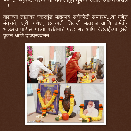
भन्नाट स्क्रिप्ट! वरच्या काव्यपंक्तीतून तुमच्या लक्षात आलेच असेल
ना!
वाद्यांच्या तालावर वक्रतुंड महाकाय सूर्यकोटी समप्रभ...या गणेश
मंत्राने, श्री. गणेश, छत्रपती शिवाजी महाराज आणि कर्मवीर
भाऊराव पाटील यांच्या प्रतिमांचे एरंडे सर आणि बेंडेबाईंच्या हस्ते
पूजन आणि दीपप्रज्वलन!