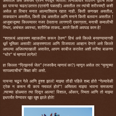
असतील असे असंख्य प्रश्न स्पर्शून जातात! विनांआधार ताठपणे पूर्वीचे लोक
ह्या पायऱ्या चढत/उतरत (प्रसंगी पळतही) असतील तर त्यांची शरीरयष्टी कशी
असेल हा विचार मनात आल्याशिवाय रहात नाही. किती कणखर असतील,
ताकदवान असतील, किती उंच असतील आणि मनाने किती बलवान असतील !
आजुबाजूच्या किल्ल्यावर नजर ठेवताना लागणारी एकाग्रता, मनाची कमालीची
स्थिर, अचंचल अवस्था, शारीरिक ताकद...बापरे किती अवघड काम हे!
“शत्रूचं आक्रमण महाकठीण करून ठेवण” हिचं असे किल्ले बनवण्यामागची
धूर्त भूमिका असावी! आक्रमणाला आणि विजयाला आव्हान देणारे असे किल्ले
आपल्या अधिपत्याखाली असावेत, आपण काबीज करावेत अशी मनीषा बाळगण
“थोर” चं म्हणावं लागेलं!
हा किल्ला “प्रिझनर्स जेल” (नजरकैद म्हणावं का?) म्हणून असेल तर “मृत्युच्या
सापळ्याचीचं” शिक्षा की! असो.
पायऱ्या चढून गेले आणि हुश्श झालं! माझ्या तोंडी पहिले शब्द होते “गेल्यावेळी
ट्रेक न करून मी काय गमावलं होतं”! अमितला माझ्या भावना समजल्या
.त्याच्या डोळ्यात त्या दिसून आल्या! विशाल, ओंकार, स्मिता आणि तो माझ्या
इथपर्यंत येण्यावर खूप खुष झाले होते!