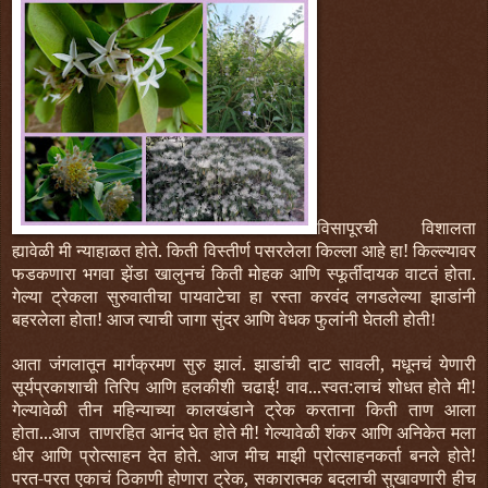
विसापूरची विशालता
ह्यावेळी मी न्याहाळत होते. किती विस्तीर्ण पसरलेला किल्ला आहे हा! किल्ल्यावर
फडकणारा भगवा झेंडा खालुनचं किती मोहक आणि स्फूर्तीदायक वाटतं होता.
गेल्या ट्रेकला सुरुवातीचा पायवाटेचा हा रस्ता करवंद लगडलेल्या झाडांनी
बहरलेला होता!
आज त्याची जागा सुंदर आणि वेधक फुलांनी घेतली होती!
आता जंगलातून मार्गक्रमण सुरु झालं. झाडांची दाट सावली, मधूनचं येणारी
सूर्यप्रकाशाची तिरिप आणि हलकीशी चढाई! वाव...स्वत:लाचं शोधत होते मी!
गेल्यावेळी तीन महिन्याच्या कालखंडाने ट्रेक करताना किती ताण आला
होता...आज ताणरहित आनंद घेत होते मी! गेल्यावेळी शंकर आणि अनिकेत मला
धीर आणि प्रोत्साहन देत होते. आज मीच माझी प्रोत्साहनकर्ता बनले होते!
परत-परत एकाचं ठिकाणी होणारा ट्रेक, सकारात्मक बदलाची सुखावणारी हीच