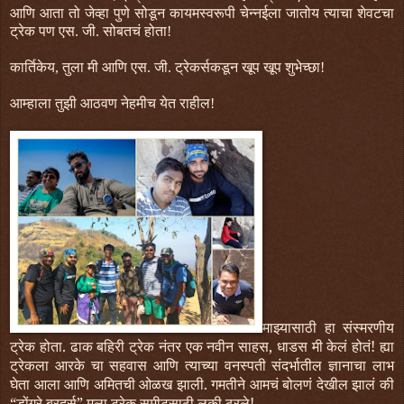
आणि आता तो जेव्हा पुणे सोडून कायमस्वरूपी चेन्नईला जातोय त्याचा शेवटचा
ट्रेक पण एस. जी. सोबतचं होता!
कार्तिकेय, तुला मी आणि एस. जी. ट्रेकर्सकडून खूप खूप शुभेच्छा!
आम्हाला तुझी आठवण नेहमीच येत राहील!
माझ्यासाठी हा संस्मरणीय
ट्रेक होता. ढाक बहिरी ट्रेक नंतर एक नवीन साहस, धाडस मी केलं होतं! ह्या
ट्रेकला आरके चा सहवास आणि त्याच्या वनस्पती संदर्भातील ज्ञानाचा लाभ
घेता आला आणि अमितची ओळख झाली. गमतीने आमचं बोलणं देखील झालं की
“डोंगरे ब्रदर्स” मला ट्रेक समीटसाठी लकी ठरले!