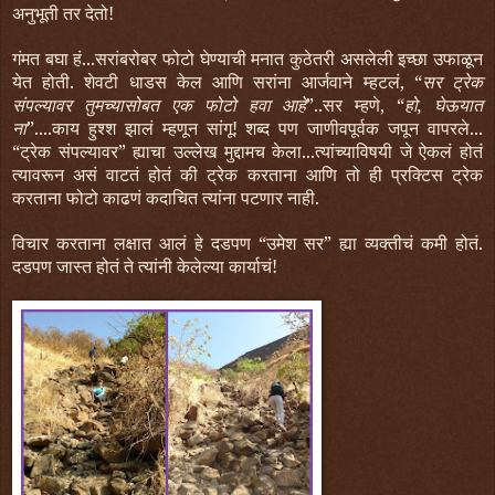
अनुभूती तर देतो!
गंमत बघा हं...सरांबरोबर फोटो घेण्याची मनात कुठेतरी असलेली इच्छा उफाळून
येत होती. शेवटी धाडस केल आणि सरांना आर्जवाने म्हटलं, “
सर ट्रेक
संपल्यावर तुमच्यासोबत एक फोटो हवा आहे
”..सर म्हणे, “
हो, घेऊयात
ना
”....काय हुश्श झालं म्हणून सांगू! शब्द पण जाणीवपूर्वक जपून वापरले...
“ट्रेक संपल्यावर” ह्याचा उल्लेख मुद्दामच केला...त्यांच्याविषयी जे ऐकलं होतं
त्यावरून असं वाटतं होतं की ट्रेक करताना आणि तो ही प्रक्टिस ट्रेक
करताना फोटो काढणं कदाचित त्यांना पटणार नाही.
विचार करताना लक्षात आलं हे दडपण “उमेश सर” ह्या व्यक्तीचं कमी होतं.
दडपण जास्त होतं ते त्यांनी केलेल्या कार्याचं!