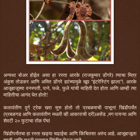
अन्यथा
बोअर
होईल
असा
हा
रस्ता
आरके
(राजकुमार डोंगरे)
त्याचा
मित्र
अंकुश तोडकर
आणि
अमित डोंगरे
ह्यांच्यामुळे
खूप
इंटरेस्टिंग
झाला
आरके
“
”!.
आजूबाजूच्या
वनस्पती
पाने
फळे
फुले
यांची
माहिती
देत
होता
आणि आम्ही त्या
,
,
,
माहितीचा आनंद घेत होतो!
कलावंतीण
दुर्ग
ट्रेक
खरा
सुरु
होतो
तो
प्रबळमाची
पासून
खिंडीपर्यंत
!
(प्रबळगड आणि कलावंतीण मधली व्ही आकाराची दरी)
असेंड
,
मग
पायऱ्या
आणि
शेवटी
२०
फुटाचा
रॉक
पॅच
!
खिंडीपर्यंतचा हा रस्ता खड्या चढाईचा आणि किंचितसा अरुंद आहे. आजूबाजूला