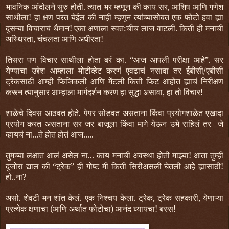
भावनिक आंदोलने सुरु होती. त्यात भर म्हणून की काय सर, आशिष आणि गणेश
साथीला! हा क्षण परत येईल की नाही म्हणून त्यांच्यासोबत एक फोटो हवा ह्या
दुसऱ्या विचाराचं थैमान! एका क्षणाला स्वत:चीच लाज वाटली. किती ही मनाची
अस्थिरता, चंचलता आणि अधीरता!
तिसरा पण विचार साथीला होता बरं का. “आज आपली परीक्षा आहे”. सर
येण्याचा उद्देश आम्हाला मोटीव्हेट करणं एवढाचं नसावा तर ईबीसी/एबीसी
ट्रेकसाठी आम्ही फिजिकली आणि मेंटली किती फिट आहोत ह्याचं निरीक्षण
करून त्यानुसार आम्हाला मार्गदर्शन करण हा सुद्धा असावा, हा तो विचार!
शाळेचे दिवस आठवत होते. पेपर सोडवत असताना किंवा प्रयोगशाळेत एखादा
प्रयोग करत असताना सर जर बाजूला किंवा मागे येऊन उभे राहिलं तर जे
व्हायचं ना...ते होत होतं आज.....
तुमच्या लक्षात आलं असेल ना... काय मनाची अवस्था होती माझ्या! आता तुम्ही
दुजोरा द्याल की “ट्रेक” ही गोष्ट मी किती सिरीअसली घेतली आहे ह्यासाठी!
हो..ना?
असो. शेवटी मन शांत केलं. एक निश्चय केला. ट्रेक, ट्रेक सहकारी, येणाऱ्या
प्रत्येक क्षणाचा (आणि अर्थात फोटोचा) आनंद घ्यायचा! बस्स!