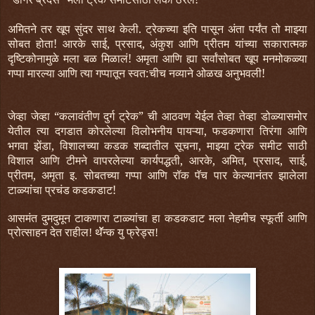
अमितने तर खूप सुंदर साथ केली. ट्रेकच्या इति पासून अंता पर्यंत तो माझ्या
सोबत होता! आरके साई, प्रसाद, अंकुश आणि प्रीतम यांच्या सकारात्मक
दृष्टिकोनामुळे मला बळ मिळालं! अमृता आणि ह्या सर्वांसोबत खूप मनमोकळ्या
गप्पा मारल्या आणि त्या गप्पातून स्वत:चीच नव्याने ओळख अनुभवली!
जेव्हा जेव्हा “कलावंतीण दुर्ग ट्रेक” ची आठवण येईल तेव्हा तेव्हा डोळ्यासमोर
येतील त्या दगडात कोरलेल्या विलोभनीय पायऱ्या, फडकणारा तिरंगा आणि
भगवा झेंडा, विशालच्या कडक शब्दातील सूचना, माझ्या ट्रेक समीट साठी
विशाल आणि टीमने वापरलेल्या कार्यपद्धती, आरके, अमित, प्रसाद, साई,
प्रीतम, अमृता इ. सोबतच्या गप्पा आणि रॉक पॅच पार केल्यानंतर झालेला
टाळ्यांचा प्रचंड कडकडाट!
आसमंत दुमदुमून टाकणारा टाळ्यांचा हा कडकडाट मला नेहमीच स्फूर्ती आणि
प्रोत्साहन देत राहील! थॅॅॅन्क यु फ्रेड्स!