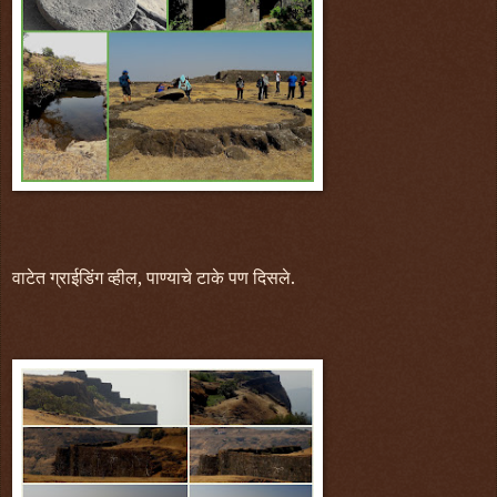
वाटेत ग्राईडिंग व्हील, पाण्याचे टाके पण दिसले.