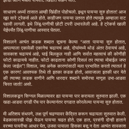
झाडी आणि मधली पायवाट खिंडीत घेऊन जाते.
साधारण अर्ध्या तासात आम्ही खिंडीत पोहोचलो. इथून पायऱ्या सुरु होतात! आज
खूप सारे ट्रेकर्स आले होते. काहीजण पायऱ्या उतरत होते त्यामुळे आम्हाला वाट
पहावी लागली. इथे लिंबू-पाणीची छोटी टपरी उभारलेली आहे. हे ट्रेकर्स खाली
येईपर्यंत लिंबू-पाणीचा आस्वाद घेतला.
विशालने अत्यंत कडक शब्दात सूचना केल्या “आता पायऱ्या सुरु होतात,
आपल्याला एकावेळी एकानेच चढायचं आहे, दोघांमध्ये थोडं अंतर ठेवायचं आहे,
सावकाश चढायचं आहे, घाई बिलकुल नाही आणि सर्वात महत्वाचं की कोणीही
फोटो काढायचे नाहीत. फोटो काढताना कोणी दिसलं तर त्याचा मोबाईल जप्त
केला जाईल”! विशाल, ज्या अनेक कारणांसाठी मला प्रभावित करतो त्यातलं हे
एक कारण! आवश्यक तिथे तो इतका कडक होतो, आवाजाला इतकी धार येते
की त्याच्या कडक वाणीने आणि धारदार शब्दाने समोरचा माणूस उभा-आडवा
चिरत जातो! असो.
विशालकडून सिग्नल मिळाल्यावर ह्या पायऱ्या पार करायला सुरुवात झाली. एक
खडा-आडवा दगडी पॅच पार केल्यानंतर दगडात कोरलेल्या पायऱ्या सुरु होतात.
मी अतिशय संथपणे, लक्ष पूर्ण चढण्यावर केंद्रित करून चढायला सुरुवात केली.
बेडकासारखी पोझ घेऊन पायऱ्या चढत होते. एक हात, प्रसंगी दोन्ही हाताने
वरच्या पायरीचा आधार घेत, उजवा पायाला हिसका बसू न देता अत्यंत सावकाश