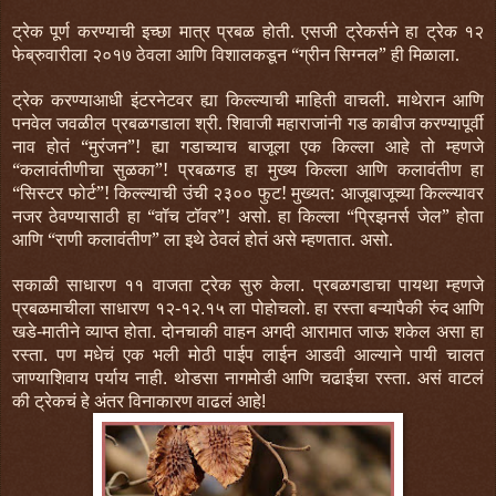
ट्रेक पूर्ण करण्याची इच्छा मात्र प्रबळ होती. एसजी ट्रेकर्सने हा ट्रेक १२
फेब्रुवारीला २०१७ ठेवला आणि विशालकडून “ग्रीन सिग्नल” ही मिळाला.
ट्रेक करण्याआधी इंटरनेटवर ह्या किल्ल्याची माहिती वाचली. माथेरान आणि
पनवेल जवळील प्रबळगडाला श्री. शिवाजी महाराजांनी गड काबीज करण्यापूर्वी
नाव होतं “मुरंजन”! ह्या गडाच्याच बाजूला एक किल्ला आहे तो म्हणजे
“कलावंतीणीचा सुळका”! प्रबळगड हा मुख्य किल्ला आणि कलावंतीण हा
“सिस्टर फोर्ट”! किल्ल्याची उंची २३०० फुट! मुख्यत: आजूबाजूच्या किल्ल्यावर
नजर ठेवण्यासाठी हा “वॉच टॉवर”! असो. हा किल्ला “प्रिझनर्स जेल” होता
आणि “राणी कलावंतीण” ला इथे ठेवलं होतं असे म्हणतात. असो.
स
काळी
साधारण
११
वाजता
ट्रेक
सुरु
केला
प्रबळगडाचा
पायथा
म्हणजे
.
प्रबळमाचीला
साधारण
१२
१२
१५
ला
पोहोचलो
हा
रस्ता
बऱ्यापैकी
रुंद
आणि
-
.
.
खडे
मातीने
व्याप्त
होता
दोनचाकी
वाहन
अगदी
आरामात
जाऊ
शकेल
असा
हा
-
.
रस्ता
पण
मधेचं
एक
भली
मोठी
पाईप
लाईन
आडवी
आल्याने
पायी
चालत
.
जाण्याशिवाय
पर्याय
नाही
थोडसा
नागमोडी
आणि
चढाईचा
रस्ता
.
असं
वाटलं
.
की
ट्रेकचं
हे
अंतर
विनाकारण
वाढलं
आहे
!