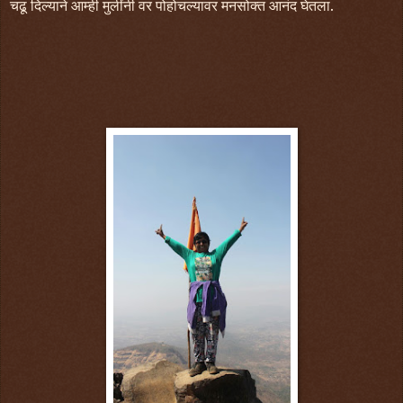
चढू दिल्याने आम्ही मुलींनी वर पोहोचल्यावर मनसोक्त आनंद घेतला.