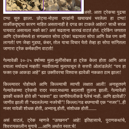
असो. आता ट्रेकचा पुढचा
टप्पा सुरु झाला. छोट्या-मोठ्या दगडांनी खचाखचं भरलेला हा टप्पा!
तार्कीकदृष्ट्या कारण माहित असतानाही हे दगड का टाकले आहेत? साधी सरळ
पायवाट असायला नको का? असं चढताना सारखं वाटतं होतं. ट्रेकिंग जगतात
आणि ट्रेकर्समध्ये हा सगळ्यात सोपा ट्रेक! चढायला सोपा आणि वेळ पण कमी
लागतो! पण जेव्हा गुडघा, कंबर, तोल याचा विचार येतो तेव्हा हा सोपा सांगितला
जाणारा ट्रेक कर्मकठीण वाटतो!
गेल्यावेळी २०-२५ वर्षाच्या मुला-मुलींसोबत हा ट्रेक केला होता आणि आज
वयाला मर्यादाचं नव्हती! नववीतल्या मुलापासून ते सत्तरी ओलांडलेले! “वय हा
फक्त एक आकडा आहे” ह्या उक्तीवरचा विश्वास ह्यावेळी नकळत ठाम झाला!
किल्ल्यावर पोहोचले आणि किल्ल्याची व्याप्ती लक्षात आली! अनाहूतपणे
गेल्यावेळच्या ट्रेकची रादर स्वत:मधल्या बदलाशी तुलना झाली. गेल्यावेळी
इतकी थकले होते की “थकवा” ह्या जाणीवेपलीकडे गेलेचं नाही. आणि ह्यावेळी?
जाणीव झाली ती “बदललेल्या नजरेची”! किल्ला/गड बघण्याची एक “नजर”!..ही
नजर यावेळी शोधक होती, अभ्यासू होती, संशोधक होती.......
असं वाटलं, ट्रेक म्हणजे “उत्खनन” आहे! इतिहासाचे, पुराणकथांचे,
शिवरायकालीन युगाचे ....आणि अर्थात
स्वत:चे!