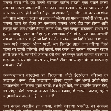
पायऱ्या चढत होते. एक पायरी चढायला कठीण वाटली. एका हाताने वरच्या
पायरीचा आधार घेतला तरी माझा उजवा पाय वरच्या पायरीवर ठेवण्यासाठी ते
अंतर खूप जास्त होतं. अमित ने हाताचा आधार दिला आणि मला शरीराला थोडा
जर्क द्यावा लागला! कातळ खडकात कोरलेल्या ह्या पायऱ्या नागमोडी होत्या. इथे
पायऱ्या वळण घेत होत्या त्या वळणावर पायऱ्या अरुंद होत जात होत्या आणि
त्यामुळे पाय सावधानतेने ठेवावा लागत होता. एका बाजूला खडकाचा आधार तर
दुसऱ्या बाजूला खोल दरी! हा ट्रेक खतरनाक होतो तो ह्या एका कारणासाठी!
पायऱ्या चढताना पाय दरीच्या दिशेने न ठेवता खडकाच्या दिशेने ठेवत चढण, एक
कसब आहे. गरगरलं, भोवळ आली, लक्ष विचलित झालं, पाय दरीच्या दिशेने
पडला तर खाली दरीतचं! असं वाटलं, एका दमात ह्या पायऱ्या चढण्याचं धाडस
कोणी करू नये. नागमोडी जाताना घेरी येऊ नये म्हणून काही पायऱ्या चढल्यावर
काही क्षण स्थिर होणं जास्त संयुक्तिक! जीवनाला आव्हान देणारा वाटला हा
पायऱ्याचा पॅच!
प्रबळगडावरून काढलेला ह्या किल्ल्याचा फोटो इंटरनेटवर बघितला तर
काळजात “धस्स” होतं! काळजाचा “ठोका” चुकतो. असं असलं तरीही फोटो
पाहताक्षणीचं हा किल्ला भूरळ पडतो, लक्ष वेधून घेतो, मन आकर्षित करून घेतो,
मन खेचून घेतो. प्रत्यक्ष जाऊन किल्ला बघावा, ते साहस, धाडस, थ्रील
अनुभवावं असं वाटलं नाही तर नवलचं!
कशा बनल्या असतील ह्या पायऱ्या, कोणी बनवल्या असतील, का बनवल्या