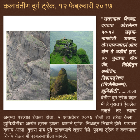
कलावंतीण दुर्ग ट्रेक, १२ फेब्रुवारी २०१७
“
खतरनाक किल्ला,
दगडात कोरलेल्या
५०-५२ खड्या-
नागमोडी पायऱ्या,
दोन पायऱ्यातलं अंतर
दोन ते अडीचं फूट,
२० फुटाचा रॉक
पॅच, खिंडीतून
असेंडिंग,
डिहायड्रेशन
(निर्जलीकरण),
ह्युमिडीटी
”.......कला
वंतीण दुर्ग ट्रेक बद्दल
मी हे नुसतचं ऐकलेलं
नव्हतं तर त्याचा
अनुभव प्रत्यक्ष घेतला होता.
५ आक्टोबर २०१६ रोजी हा ट्रेक केला .
ह्युमिडीटीचा अत्यंत त्रास झाला. घामाने पूर्णत: निथळून निघाले होते. पायाला
क्रम्प आला. दुसरा पाय पुढे टाकण्याचे त्राण गेले. पुढचा ट्रेक न करण्याचा
निर्णय घेऊन मी प्रबळमाचीला थांबले.