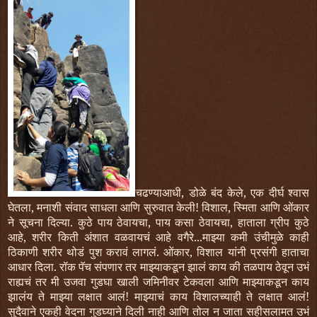
चढण्याआधी, डोळे बंद केले, एक दीर्घ श्वास
घेतला, मनाशी संवाद साधला आणि सुरुवात केली! विशाल, स्मिता आणि ओंकार
ने सूचना दिल्या. कुठे पाय ठेवायचा, पाय कसा ठेवायचा, हाताला ग्रीप कुठे
आहे, शरीर किती अंशात वळवायचं आहे वगैरे...माझ्या कमी उंचीमुळे काही
ठिकाणी शरीर थोडं पुश करावं लागलं. ओंकार, विशाल यांनी प्रसंगी हाताचा
आधार दिला. रॉक पॅच संपणार तर माझ्याकडून झालं काय की तळपाय ठेवून उभं
राह्यचं तर मी उजवा गुडघा खाली जमिनीवर टेकवला आणि माझ्याकडून काय
झालंय ते माझ्या लक्षात आलं! माझ्याचं काय विशालच्याही ते लक्षात आलं!
सुदैवाने एकही वेदना गुडघ्याने दिली नाही आणि तोल न जाता सहीसलामत उभं