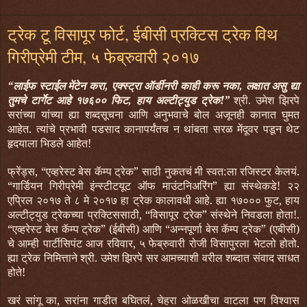
ट्रेक टू विसापूर फोर्ट, ईबीसी प्रक्टिस ट्रेक विथ
गिरीप्रेमी टीम, ५ फेब्रुवारी २०१७
“लाईफ स्टाईल मेंटेन करा, एक्स्ट्रा ऑर्डीनरी काही करू नका, लक्षात असु द्या
तुमचे टार्गेट आहे १७६०० फिट, हाय अल्टीट्युड ट्रेक!”
श्री. उमेश झिरपे
सरांच्या यांच्या ह्या शब्दसूचना आणि अनुभवाचे बोल अजूनही कानात घुमत
आहेत. त्यांचे प्रभावी पडसाद कानापर्यंतच न थांबता सरळ मेंदूवर पडून थेट
हृदयाला भिडले आहेत!
फ्रेंड्स, “एव्हरेस्ट बेस कॅम्प ट्रेक” साठी नुकतचं मी स्वत:ला रजिस्टर केलयं.
“गार्डियन गिरीप्रेमी इंन्स्टीटयूट ऑफ माउंटनिअरिंग” ह्या संस्थेकडे! २२
एप्रिल २०१७ ते ८ मे २०१७ हा ट्रेक कालावधी आहे. ह्या १७००० फुट, हाय
अल्टीट्युड ट्रेकच्या प्रक्टिससाठी, “विसापूर ट्रेक” संस्थेने निवडला होता!.
“एव्हरेस्ट बेस कॅम्प ट्रेक” (ईबीसी) आणि “अन्नपूर्णा बेस कॅम्प ट्रेक” (एबीसी)
चे आम्ही पार्टीसिपंट आज रविवार, ५ फेब्रुवारी रोजी विसापुरला भेटलो होतो.
ह्या ट्रेक निमित्ताने श्री. उमेश झिरपे सर आमच्याशी वरील शब्दात संवाद साधत
होते!
खरं सांगू का, सरांना गाडीत बघितलं, चेहरा ओळखीचा वाटला पण विश्वास