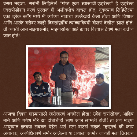
बसत नव्हता. सरांनी लिहिलेलं “गोष्ट एका ध्यासाची-एव्हरेस्ट” हे एव्हरेस्ट
एक्सपीडीशन वरचं पुस्तक मी अलीकडेचं वाचलं होतं, नुकत्याच लिहिलेल्या
एका ट्रेक ब्लॉग मध्ये मी त्यांच्या नावाचा उल्लेखही केला होता आणि विशाल
आणि आरके बरोबर काही दिवसांपूर्वीचं त्यांच्याविषयी बोलणं देखील झालं होतं.
ती व्यक्ती आज माझ्यासमोर, माझ्यासोबत आहे ह्यावर विश्वास ठेवणं मला कठीण
जात होतं!.
आजचा दिवस माझ्यासाठी खरोखरचं अनमोल होता! उमेश सरांसोबत, आशिष
माने आणि गणेश मोरे ह्या दोघांचीही साथ आज लाभली होती! हा क्षण माझ्या
आयुष्यात इतक्या लवकर येईल असं मला वाटलं नव्हतं. म्हणूनचं की काय
अचानक, अनपेक्षितपणे समोर आलेल्या या क्षणाला सामोरं जाणही मला तितकचं