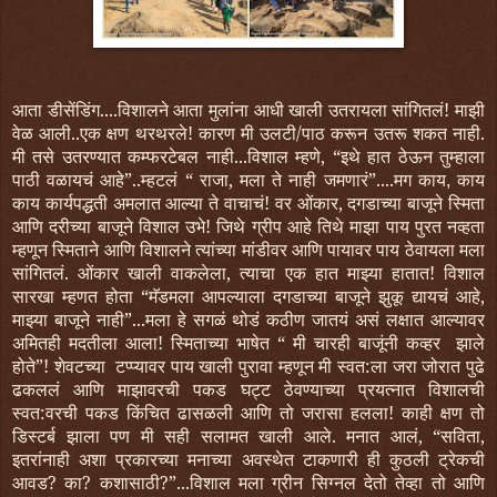
आता डीसेंडिंग....विशालने आता मुलांना आधी खाली उतरायला सांगितलं! माझी
वेळ आली..एक क्षण थरथरले! कारण मी उलटी/पाठ करून उतरू शकत नाही.
मी तसे उतरण्यात कम्फरटेबल नाही...विशाल म्हणे, “इथे हात ठेऊन तुम्हाला
पाठी वळायचं आहे”..म्हटलं “ राजा, मला ते नाही जमणारं”....मग काय
काय
,
काय कार्यपद्धती अमलात आल्या ते वाचाचं! वर ओंकार, दगडाच्या बाजूने स्मिता
आणि दरीच्या बाजूने विशाल उभे! जिथे ग्रीप आहे तिथे माझा पाय पुरत नव्हता
म्हणून स्मिताने आणि विशालने त्यांच्या मांडीवर आणि पायावर पाय ठेवायला मला
सांगितलं. ओंकार खाली वाकलेला, त्याचा एक हात माझ्या हातात! विशाल
सारखा म्हणत होता “मॅडमला आपल्याला दगडाच्या बाजूने झुकू द्यायचं आहे,
माझ्या बाजूने नाही”...मला हे सगळं थोडं कठीण जातयं असं लक्षात आल्यावर
अमितही मदतीला आला! स्मिताच्या भाषेत “ मी चारही बाजूंनी कव्हर झाले
होते”! शेवटच्या टप्प्यावर पाय खाली पुरावा म्हणून मी स्वत:ला जरा जोरात पुढे
ढकललं आणि माझावरची पकड घट्ट ठेवण्याच्या प्रयत्नात विशालची
स्वत:वरची पकड किंचित ढासळली आणि तो जरासा हलला! काही क्षण तो
डिस्टर्ब झाला पण मी सही सलामत खाली आले. मनात आलं, “सविता,
इतरांनाही अशा प्रकारच्या मनाच्या अवस्थेत टाकणारी ही कुठली ट्रेकची
आवड? का? कशासाठी?”...विशाल मला ग्रीन सिग्नल देतो तेव्हा तो आणि