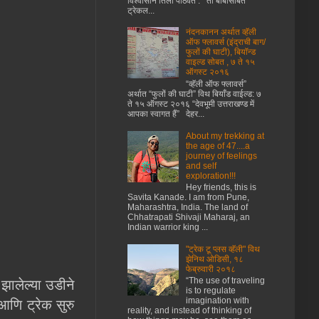
विश्वासाने तिला पाठवते . ती बाबांसोबत
ट्रेकल...
नंदनकानन अर्थात व्हॅली
ऑफ फ्लावर्स (इंद्राची बाग/
फुलों की घाटी), बियॉन्ड
वाइल्ड सोबत , ७ ते १५
ऑगस्ट २०१६
“व्हॅली ऑफ फ्लावर्स”
अर्थात “फुलों की घाटी” विथ बियाँड वाईल्ड: ७
ते १५ ऑगस्ट २०१६ “देवभूमी उत्तराखण्ड में
आपका स्वागत हैं” देहर...
About my trekking at
the age of 47....a
journey of feelings
and self
exploration!!!
Hey friends, this is
Savita Kanade. I am from Pune,
Maharashtra, India. The land of
Chhatrapati Shivaji Maharaj, an
Indian warrior king ...
"ट्रेक टू प्लस व्हॅली" विथ
झेनिथ ओडिसी, १८
फेब्रुवारी २०१८
झालेल्या उडीने
“The use of traveling
is to regulate
आणि ट्रेक सुरु
imagination with
reality, and instead of thinking of