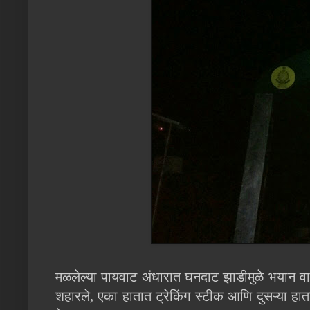
मळलेल्या पायवाट अंधारात घनदाट झाडीमुळे भयान वाट
शहारले, एका हातात ट्रेकिंग स्टीक आणि दुसऱ्या ह