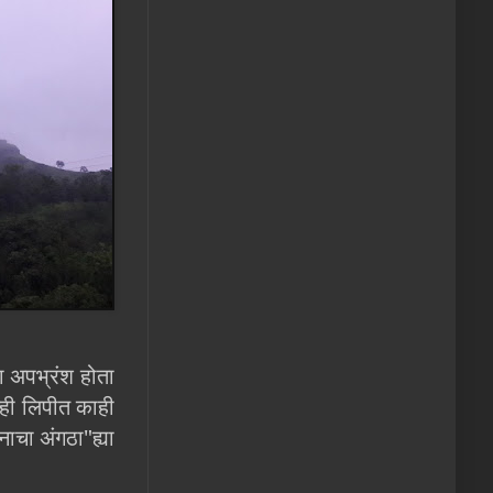
ा अपभ्रंश होता
म्ही लिपीत काही
ाचा अंगठा"ह्या