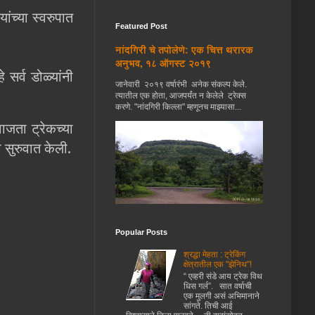
ांच्या स्वरुपात
Featured Post
नांदगिरी चे तपोलेणे: एक चित्त थरारक
अनुभव, १८ ऑगस्ट २०१९
 सर्व डोळ्यांनी
जानेवारी २०१९ वर्षारंभी अनेक संकल्प केले.
त्यातील एक होता, आजपर्यंत न केलेले ट्रेक्स
करणे. "नांदगिरी किल्ला" म्हणूनच माझ्यासा...
जता ट्रेकच्या
सुरुवात केली.
Popular Posts
श्रद्धा मेहता : ट्रेकिंग
क्षेत्रातील एक "झेनिथ"!
“ एव्हरी संडे आय ट्रेक विथ
धिस गर्ल”. सात वर्षाची
एक मुलगी असं अभिमानाने
सांगते. तिची आई