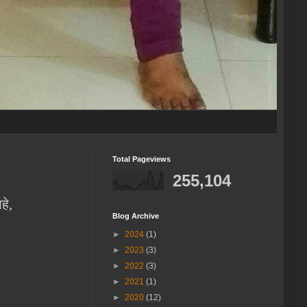
Total Pageviews
255,104
हे,
Blog Archive
►
2024
(1)
►
2023
(3)
►
2022
(3)
►
2021
(1)
►
2020
(12)