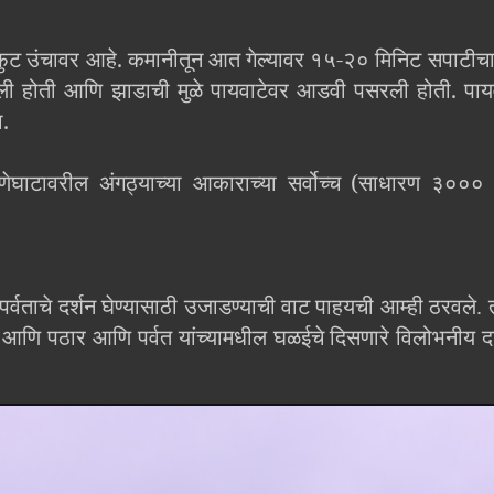
० फुट उंचावर आहे. कमानीतून आत गेल्यावर १५-२० मिनिट सपाटीच
ली होती आणि झाडाची मुळे पायवाटेवर आडवी पसरली होती. पायवा
ा.
ेघाटावरील अंगठ्याच्या आकाराच्या सर्वोच्च (साधारण ३००० फु
्वताचे दर्शन घेण्यासाठी उजाडण्याची वाट पाहयची आम्ही ठरवले. तो
 आणि पठार आणि पर्वत यांच्यामधील घळईचे दिसणारे विलोभनीय द