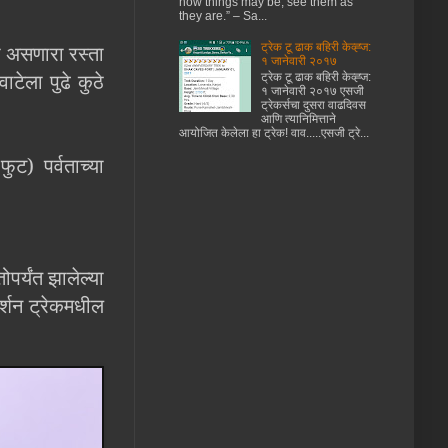
how things may be, see them as
they are.” – Sa...
ट्रेक टू ढाक बहिरी केव्ह्ज:
ा असणारा रस्ता
१ जानेवारी २०१७
टेला पुढे कुठे
ट्रेक टू ढाक बहिरी केव्ह्ज:
१ जानेवारी २०१७ एसजी
ट्रेकर्सचा दुसरा वाढदिवस
आणि त्यानिमित्ताने
आयोजित केलेला हा ट्रेक! वाव.....एसजी ट्रे...
ट) पर्वताच्या
पर्यंत झालेल्या
र्शन ट्रेकमधील