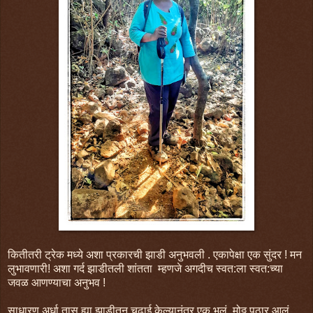
कितीतरी ट्रेक मध्ये अशा प्रकारची झाडी अनुभवली . एकापेक्षा एक सुंदर ! मन
लुभावणारी! अशा गर्द झाडीतली शांतता म्हणजे अगदीच स्वत:ला स्वत:च्या
जवळ आणण्याचा अनुभव !
साधारण अर्धा तास ह्या झाडीतून चढाई केल्यानंतर एक भलं मोठ्ठ पठार आलं.