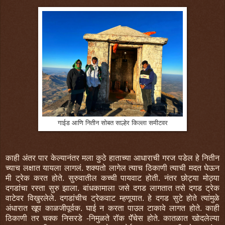
गाईड आणि नितीन सोबत साल्हेर किल्ला समीटवर
काही अंतर पार केल्यानंतर मला कुठे हाताच्या आधाराची गरज पडेल हे नितीन
च्याच लक्षात यायला लागलं. शक्यतो लागेल त्याच ठिकाणी त्याची मदत घेऊन
मी ट्रेक करत होते. सुरुवातील कच्ची पायवाट होती. नंतर छोट्या मोठ्या
दगडांचा रस्ता सुरु झाला. बांधकामाला जसे दगड लागतात तसे दगड ट्रेक
वाटेवर विखुरलेले. दगडांचीच ट्रेकवाट म्हणूयात. हे दगड सुटे होते त्यांमुळे
अंधारात खूप काळजीपूर्वक. घाई न करता पाउल टाकावे लागत होते. काही
ठिकाणी तर चक्क निसरडे -निमुळते रॉक पॅॅचेस होते. कातळात खोदलेल्या