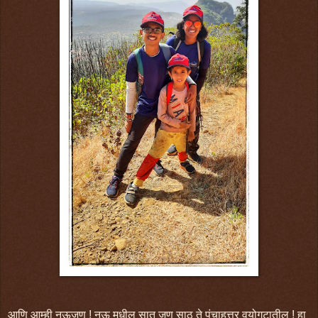
आणि आम्ही नऊजण ! नऊ मधील सात जण साठ ते पंचाहत्तर वयोगटातील ! हा