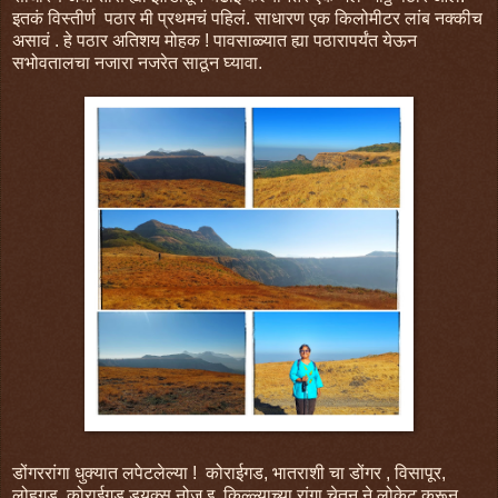
इतकं विस्तीर्ण पठार मी प्रथमचं पहिलं. साधारण एक किलोमीटर लांब नक्कीच
असावं . हे पठार अतिशय मोहक ! पावसाळ्यात ह्या पठारापर्यंत येऊन
सभोवतालचा नजारा नजरेत साठून घ्यावा.
डोंगररांगा धुक्यात लपेटलेल्या ! कोराईगड, भातराशी चा डोंगर , विसापूर,
लोहगड, कोराईगड डयूक्स नोज इ. किल्ल्याच्या रांगा चेतन ने लोकेट करून