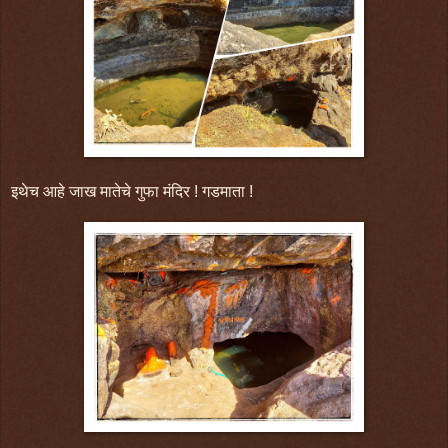
इथेच आहे जाख मातेचे गुफा मंदिर ! गडमाता !