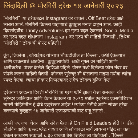
जिंदादिली @ मोरगिरी ट्रेक १४ जानेवारी २०२३
"मोरगिरी" या ट्रेकबद्दल Instagram वर वाचलं . Off Beat ट्रेक आहे
लक्षात आलं. मोरगिरी किल्ला पाहण्याचं कुतूहल मनात दाटून आल. काही
दिवसांपूर्वीच Trinity Adventures ह्या ग्रुप बद्दल ऐकललं. Social Media
वर ग्रुप बद्दल शोधताना Instagram वर ग्रुप ची माहिती मिळाली . तिथेच
"मोरगिरी " ट्रेक ची पोस्ट पहिली !
तुंग , तिकोना , कोराईगड यांच्याच चौकटीतील हा किल्ला . कधी ऐकल्याच
आणि वाचल्याचं आठवेना . कुतुहलापोटी आधी गुगल वर माहिती आणि
अलीकडेच पोस्ट केलेले व्हिडिओ पहिले. पोस्ट मध्ये दिलेल्या फोन नंबर वर
संपर्क करून माहिती घेतली. फोनवर सुरेन्द्र शी बोलताना माझ्या मर्यादा त्यांना
स्पष्ट केल्या. त्यांचा होकार मिळाल्यावर लगेच ट्रेकच बुकिंग केलं
ट्रेकच्या आदल्या दिवशी मोरगिरी चा ग्रुप फॉर्म झाला तेव्हा समजलं की
सुरेन्द्र जालिहाल आणि चेतन केतकर या २०१२ मधील एव्हरेस्ट एक्सपीडिशन
नागरी मोहिमेतील हे दोघे एव्हरेस्टर आहेत ! त्यांच्या भेटीचे आणि सोबत ट्रेक
करण्याचे कुतूहल १४ जानेवारी उजाडण्याची वाट पाहू लागले .
आम्ही १५ जण! चेतन आणि संदेश मेहता हे On Field Leaders होते ! गाडीत
सँडविच आणि फ्रूट प्लेट नाश्ता आणि लोणावळा मार्गे लायन्स पॉइंट ला चहा
घेऊन साधारण सकाळी ८.३० वाजता बेस व्हिलेज ला पोहोचलो . "किल्ले