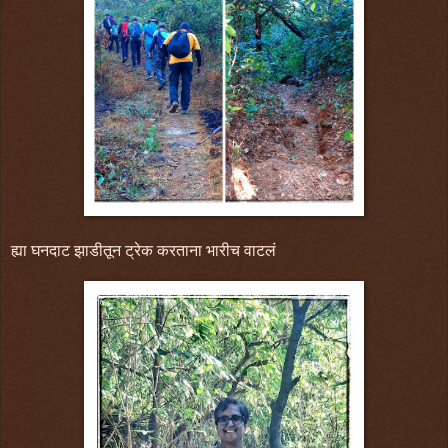
ह्या घनदाट झाडीतून ट्रेक करताना भारीच वाटलं