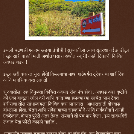
इथली चढण ही एकदम खड्या उंचीची ! सुरुवातीला त्याच सूंदरशा गर्द झाडीतून
! खूप सारी वाहती माती अर्थात घसारा अर्थात स्क्री! काही ठिकाणी किंचित
अवघड चढण !
इथून खरी कसरत सुरू होते! किल्ल्याचा माथा गाठेपर्यंत ट्रेकर चा शारीरिक
आणि मानसिक कसं लागतो !
सुरुवातीला एक निमुळता किंचित अवघड रॉक पॅच होता . अवघड अशा दृष्टीने
की एका बाजूला खोल दरी आणि दगडाच्या हलक्याश्या खाचेत पाय ठेवत
शरीराचा तोल सांभाळायला किंचित कसं लागणारा ! आधारासाठी दोरखंड
बांधलेला होता. चेतन आणि संदेश यांच्या सहकार्याने आणि मार्गदर्शनाने आम्ही
ऐकऐकाने, दोघात पुरेसे अंतर ठेवतं, संयमाने तो पॅच पार केला . इथे सावधगिरी
लक्षात घेता फोटो काढले नाहीत .
आतापर्यंत उन्हाचा तडाखा वाढला होता. हा रॉक पॅच पार केल्यानंतर एका