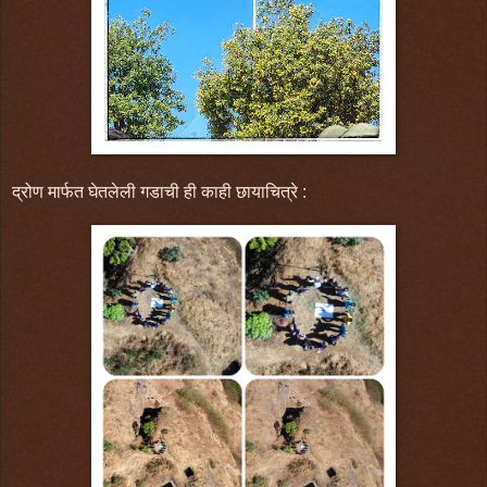
द्रोण मार्फत घेतलेली गडाची ही काही छायाचित्रे :