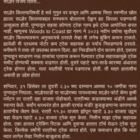
साल्हेर विजय दिवस...
साल्हेर किल्ल्याविषयी हे सर्व गुगुल वर वाचून आणि आमचा मित्र स्वप्नील खोत
ह्याला साल्हेर किल्ल्याबद्दल मनभरून बोलताना ऐकून ह्या किल्ला पाहण्याची
उत्सुकता होती. पुण्यातून सहसा कोणता ट्रेक ग्रुप इथे ट्रेक आयोजित करत
नाही. म्हणूनच Woods to Coast ह्या ग्रुप ने २०२३ नवीन वर्षाचा सूर्योदय
साल्हेर किल्ल्यावरून अनुभवायचे ठरवले तेव्हा मी लगेच बुकिंग करून टाकले.
ह्यावेळी मी प्रथमच पोर्टर कम ट्रेक सहायक हा पर्याय निवडण्याचे ठरवले.
मनीषाने ने तसा तो उपलब्ध करून दिला. ह्या निवडीमागे दोन कारण होते, एकतर
पुण्याहून साधारण नऊ तासांचा प्रवास करून गेल्यावर ट्रेक सहायकामुळे ट्रेक
समीट होण्याची शक्यता वाढणार होती. दुसरे पहाटे चार-साडे-चारच्या अंधारात
ट्रेक होणार होता. मला मदतीची गरज पडणारच होती. ती मदत हाताशीच
असावी हा उद्देश होता!
शनिवार, ३१ डिंसेबर ला दुपारी २.३० च्या दरम्यान आमचा १० जणींचा ग्रुप
पुण्यातून निघाला. साल्हेरवाडी या साल्हेरच्या पायथ्याच्या साल्हेर फोर्ट कॅम्प कृषी
पर्यटन ला रात्री दहा वाजता पोहोचलो. रात्रीच्या कडाक्याच्या थंडीने आमचे
स्वागत केले. सर्वांग थरथरंत होत इतकी प्रचंड थंडी! कुडकुडणाऱ्या कापणाऱ्या
हातांनीच जेवण केलं. रात्री ११.३० वाजता झोपून पहाटे ३.३० वाजता उठून
चहा घेऊन पहाटे ४.३० वाजता ट्रेक सुरु केला. नितीन माझा ट्रेक सहायक
होता. एका हातात ट्रेकिंग स्टिक आणि दुसऱ्या हातात टॉर्च घेऊन ट्रेक सुरु
केला. कित्येक वर्षांनी रात्रीचा ट्रेक करत होते. एक समाधान होत कि मला
मदत लागेल तेव्हा नितीन बाजूलाच होता.