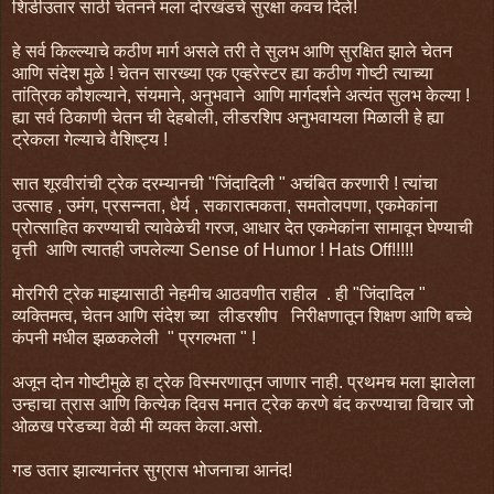
शिडीउतार साठी चेतनने मला दोरखंडचे सुरक्षा कवच दिले!
हे सर्व किल्ल्याचे कठीण मार्ग असले तरी ते सुलभ आणि सुरक्षित झाले चेतन
आणि संदेश मुळे ! चेतन सारख्या एक एव्हरेस्टर ह्या कठीण गोष्टी त्याच्या
तांत्रिक कौशल्याने, संयमाने, अनुभवाने आणि मार्गदर्शने अत्यंत सुलभ केल्या !
ह्या सर्व ठिकाणी चेतन ची देहबोली, लीडरशिप अनुभवायला मिळाली हे ह्या
ट्रेकला गेल्याचे वैशिष्ट्य !
सात शूरवीरांची ट्रेक दरम्यानची "जिंदादिली " अचंबित करणारी ! त्यांचा
उत्साह , उमंग, प्रसन्नता, धैर्य , सकारात्मकता, समतोलपणा, एकमेकांना
प्रोत्साहित करण्याची त्यावेळेची गरज, आधार देत एकमेकांना सामावून घेण्याची
वृत्ती आणि त्यातही जपलेल्या Sense of Humor ! Hats Off!!!!!
मोरगिरी ट्रेक माझ्यासाठी नेहमीच आठवणीत राहील . ही "जिंदादिल "
व्यक्तिमत्व, चेतन आणि संदेश च्या लीडरशीप निरीक्षणातून शिक्षण आणि बच्चे
कंपनी मधील झळकलेली " प्रगल्भता " !
अजून दोन गोष्टीमुळे हा ट्रेक विस्मरणातून जाणार नाही. प्रथमच मला झालेला
उन्हाचा त्रास आणि कित्येक दिवस मनात ट्रेक करणे बंद करण्याचा विचार जो
ओळख परेडच्या वेळी मी व्यक्त केला.असो.
गड उतार झाल्यानंतर सुग्रास भोजनाचा आनंद!