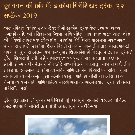
दूर गगन की छाँँव में: ढाकोबा गिरीशिखर ट्रेक, २२
सप्टेंबर 2019
काल रविवार दिनांक २२ सप्टेंबर रोजी ढाकोबा ट्रेक केला. त्याचा थकवा
अजूनही आहे. ब्लॉग लिहायला घेतला आणि पहिला भाव मनात दाटून आला तो हा
की "किती लांबलचक ट्रेक होता. ढाकोबा गिरीशिखर गाठायला जवळजवळ
चार तास लागले. ढाकोबा शिखर दिसले ते जवळ जवळ तीन तास चालल्यावर.!
बापरे. का कुणास ठाऊक पण कळसुबाई शिखरापेक्षाही विस्तृत वाटला हा ट्रेक /
ट्रेल! शिखराची उंची आहे साधारण ४१०० फुट.ते पार करताना दमछाक
झाली.डोळ्यासमोर येतय ते दोन छोटे पाण्याचे झरे, जंगलातून जाणारा मार्ग, तीन
झोपड्या, दगडमाळ, ढाकोबा देव मंदिर आणि ढाकोबा शिखर! पण सविता तुला
मानायला हवं की अजून तुझा स्टॅॅमीना शाबूत आहे. हा थोडी थकलीस कारण
रोजचा व्यायाम नाही आणि पहिल्यासारखे आता दर आठवड्याला ट्रेक ही करत
नाहीस". असो.
ट्रेक सुरु झाला तो जुन्नर मार्गे भिवडी बू|| गावातून. सकाळी १०.३० ची वेळ.
काळे मेघ आणि सोनेरी ऊन यांची' अफलातून निसर्गकिमया.