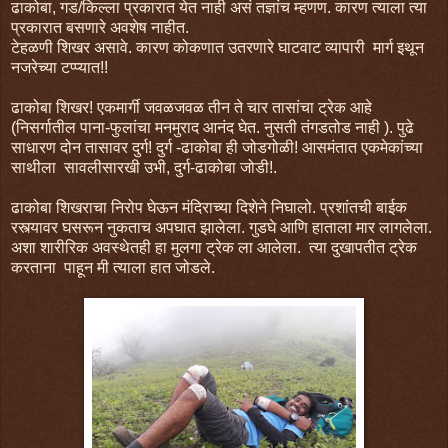
ढाकोबा, गड/किल्ला प्रकारात येत नाही असं तज्ञांच म्हणण. कारण त्याला त्या
प्रकारात बसणारे अवशेष नाहीत.
टेहळणी शिखर असावे. कारण कोकणात उतरणारे घाटवाट व्यापारी मार्ग इथून
नजरेच्या टप्प्यात!!
ढाकोबा शिखर! एकमार्गी जवळजवळ तीन ते चार तासांचा ट्रेक आहे
(निसर्गातील पाना-फुलांचा मनमुराद आनंद घेत. नुसती तंगडतोड नाही ). पुढे
साधारण दोन तासावर दुर्ग! दुर्ग -ढाकोबा ही जोडगोळी! आसमंतात एकमेकांच्या
साथीला सावलीसारखी उभी, दुर्ग-ढाकोबा जोडी!.
ढाकोबा शिखराचा निरोप घेऊन मंदिराच्या दिशेने निघालो. प्रशांतची बाईक
रस्त्यावर घसरून नुकताच अपघात झालेला. गुडघे आणि हाताला मार लागलेला.
अशा शारीरिक अवस्थेतही हा मुलगा ट्रेक ला आलेला. त्या दुखापतीत ट्रेक
करताना पाहून मी त्याला हात जोडले.