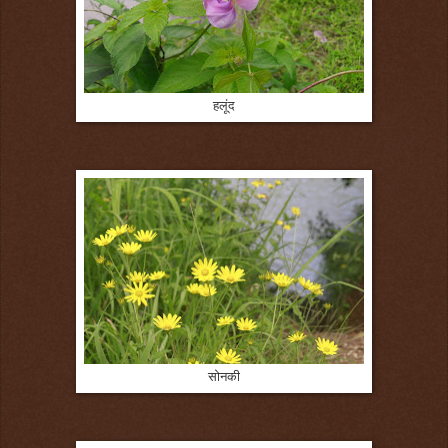
हलूंद
सोनकी