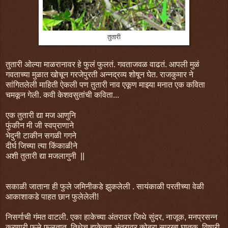
तुतारी
तुतारी ओल्या माळरानावर हे फुलं फुलतं. गवताजवळ वाढतं. आपली मुळं
गवताच्या मुळात खोचून गरजेपुरती अन्नद्रव्य शोषून घेत. राजकुमार ने
सांगितलेली माहिती ऐकली पण तुतारी नाव एकूण माझ्या मनात एक कविता
चमकून गेली. कवी केशवसुतांची कविता...
एक तुतारी द्या मज आणुनि
फुंकीन मी जी स्वप्राणाने
भेदुनी टाकीन सगळी गगने
दीर्घ जिच्या त्या किंकाळीने
अशी तुतारी द्या मजलागुनी ||
सकाळी जाताना ही फुले जमिनीकडे झुकलेली . सायंकाळी परतीच्या वेळी
आकाशाकडे पाहत छान फुलेलेली!
निसर्गाची गंमत वाटली. एका हाकेच्या अंतरावर जिथे सुंदर, नाजूक, मनप्रसन्न
करणारी फुले फुलतात, तिथेच हाकेच्या अंतरावर कोब्रा सारखा घातक, विषारी