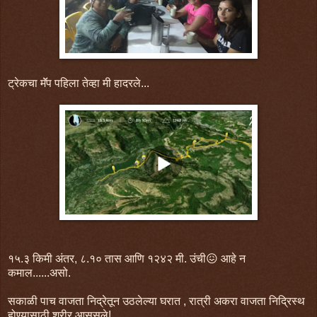
ट्रेकचा मॅॅप पहिला तेव्हा मी हादरले...
१५.३ किमी अंतर, ८.१० तास आणि १२४२ मी. उंची😖 आहे न
कमाल......असो.
सकाळी पाच वाजता निद्रेतून उठलेल्या घरात , रात्री अकरा वाजता निद्रिस्थ
होण्यासाठी शरीर आसुसले!