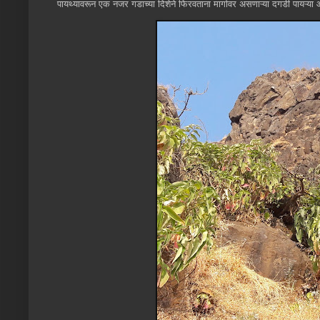
पायथ्यावरून एक नजर गडाच्या दिशेने फिरवताना मार्गावर असणाऱ्या दगडी पायऱ्य