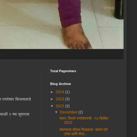
Total Pageviews
Blog Archive
►
2024
(1)
 रायरेश्वर किल्ल्याकडे
►
2023
(3)
▼
2022
(3)
▼
December
(2)
सकाळी ९ च्या सुमारास
सफर, किल्ले रायरेश्वराची : १७ डिसेंबर
2022
चांदण्यांचा शीतल शिडकावा: सांदण दरी
ट्रेक आणि रॅपल...