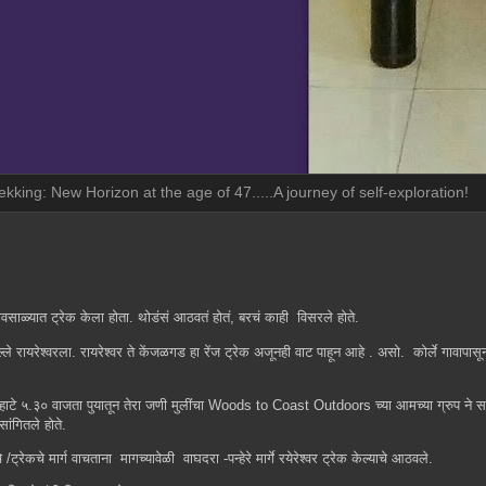
ekking: New Horizon at the age of 47.....A journey of self-exploration!
ावसाळ्यात ट्रेक केला होता. थोडंसं आठवतं होतं, बरचं काही विसरले होते.
ले रायरेश्वरला. रायरेश्वर ते केंजळगड हा रेंज ट्रेक अजूनही वाट पाहून आहे . असो. कोर्ले गावापासून
्दी! पहाटे ५.३० वाजता पुयातून तेरा जणी मुलींचा Woods to Coast Outdoors च्या आमच्या ग्रुप ने 
ांगितले होते.
ट्रेकचे मार्ग वाचताना मागच्यावेळी वाघदरा -पन्हेरे मार्गे रयेरेश्वर ट्रेक केल्याचे आठवले.