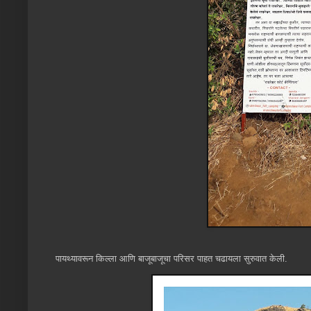
पायथ्यावरून किल्ला आणि बाजूबाजूचा परिसर पाहत चढायला सुरुवात केली.