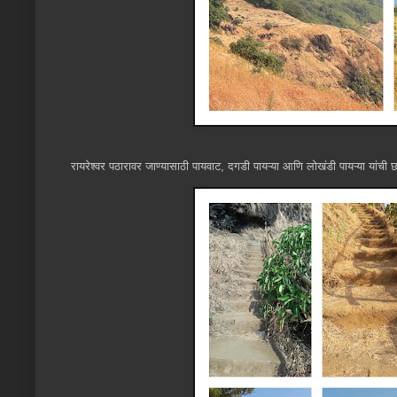
रायरेश्वर पठारावर जाण्यासाठी पायवाट, दगडी पायऱ्या आणि लोखंडी पायऱ्या या