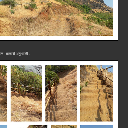
ंची छान आखणी अनुभवली .