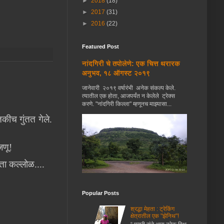
►
2018
(18)
►
2017
(31)
►
2016
(22)
Featured Post
नांदगिरी चे तपोलेणे: एक चित्त थरारक
अनुभव, १८ ऑगस्ट २०१९
जानेवारी २०१९ वर्षारंभी अनेक संकल्प केले.
त्यातील एक होता, आजपर्यंत न केलेले ट्रेक्स
करणे. "नांदगिरी किल्ला" म्हणूनच माझ्यासा...
कीच गुंतत गेले.
जणू!
ता कल्लोळ....
Popular Posts
श्रद्धा मेहता : ट्रेकिंग
क्षेत्रातील एक "झेनिथ"!