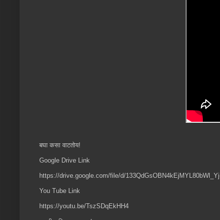
बघा कसा वाटतोय!
Google Drive Link
https://drive.google.com/file/d/133QdGsOBN4kEjMYL80bWl_Y
You Tube Link
https://youtu.be/TszSDqEkHH4