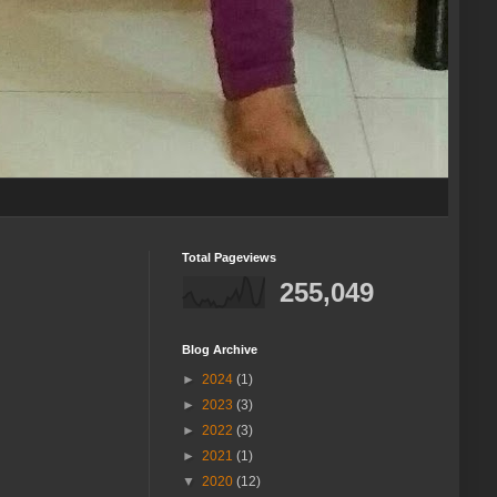
Total Pageviews
255,049
Blog Archive
►
2024
(1)
►
2023
(3)
►
2022
(3)
►
2021
(1)
▼
2020
(12)