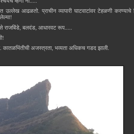
र्यच म्हणा ना.....
ासात उल्लेख आढळतो. प्राचीन व्यापारी घाटवाटांवर टेहळणी करण्या
ेल्या!
से राजबिंडे, बलदंड, आधारवट रूप.....
ची!
े. कातळभिंतीची अजस्त्रता, भव्यता अधिकच गडद झाली.