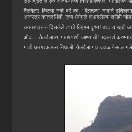
सह्याद्रीतील एक अजब-गजब निसर्गाविष्कार! भौगोलिक आश्च
तैलबैला! किल्ला नव्हे बरं का. "बैलतळ" नावाने इतिह
अजस्त्र कातळभिंती. एका भेगेमुळे दुभागलेल्या तरीही जोडल
घनगडावरून दिसलेले त्याचे विहंगम दृश्य! बघतच रहावे अ
ओढ.....तैलबैलाच्या पायथ्याशी जाण्याची! पदस्पर्श करण्या
गाडी घनगडावरून निघाली. तैलबैला गाव जवळ येऊ लागल