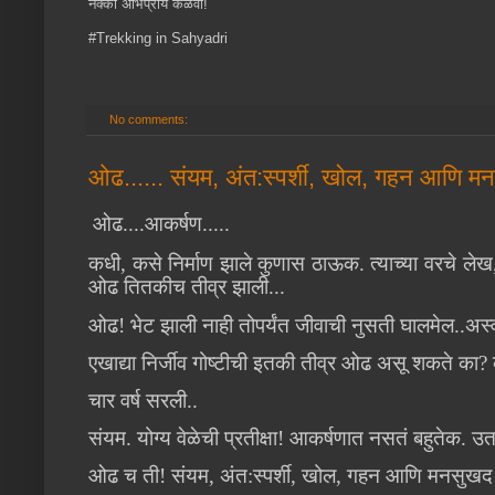
नक्की अभिप्राय कळवा!
#Trekking in Sahyadri
No comments:
ओढ...... संयम, अंत:स्पर्शी, खोल, गहन आणि म
ओढ....आकर्षण.....
कधी, कसे निर्माण झाले कुणास ठाऊक. त्याच्या वरचे लेख,
ओढ तितकीच तीव्र झाली...
ओढ! भेट झाली नाही तोपर्यंत जीवाची नुसती घालमेल..अस्व
एखाद्या निर्जीव गोष्टीची इतकी तीव्र ओढ असू शकते का
चार वर्ष सरली..
संयम. योग्य वेळेची प्रतीक्षा! आकर्षणात नसतं बहुतेक. उताव
ओढ च ती! संयम, अंत:स्पर्शी, खोल, गहन आणि मनसुखद!