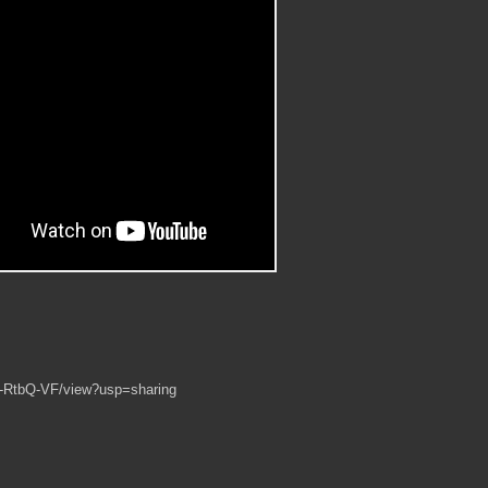
j-RtbQ-VF/view?usp=sharing