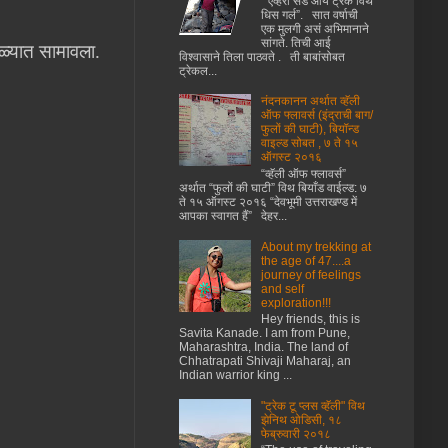
“ एव्हरी संडे आय ट्रेक विथ
धिस गर्ल”. सात वर्षाची
एक मुलगी असं अभिमानाने
सांगते. तिची आई
ोळ्यात सामावला.
विश्वासाने तिला पाठवते . ती बाबांसोबत
ट्रेकल...
नंदनकानन अर्थात व्हॅली
ऑफ फ्लावर्स (इंद्राची बाग/
फुलों की घाटी), बियॉन्ड
वाइल्ड सोबत , ७ ते १५
ऑगस्ट २०१६
“व्हॅली ऑफ फ्लावर्स”
अर्थात “फुलों की घाटी” विथ बियाँड वाईल्ड: ७
ते १५ ऑगस्ट २०१६ “देवभूमी उत्तराखण्ड में
आपका स्वागत हैं” देहर...
About my trekking at
the age of 47....a
journey of feelings
and self
exploration!!!
Hey friends, this is
Savita Kanade. I am from Pune,
Maharashtra, India. The land of
Chhatrapati Shivaji Maharaj, an
Indian warrior king ...
"ट्रेक टू प्लस व्हॅली" विथ
झेनिथ ओडिसी, १८
फेब्रुवारी २०१८