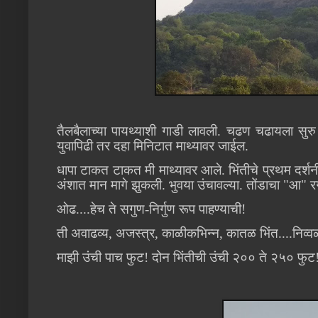
तैलबैलाच्या पायथ्याशी गाडी लावली. चढण चढायला सुर
युवापिढी तर दहा मिनिटात माथ्यावर जाईल.
धापा टाकत टाकत मी माथ्यावर आले. भिंतीचे प्रथम दर्शन
अंशात मान मागे झुकली. भुवया उंचावल्या. तोंडाचा "आ" 
ओढ....हेच ते सगुण-निर्गुण रूप पाहण्याची!
ती अवाढव्य, अजस्त्र, काळीकभिन्न, कातळ भिंत....निव
माझी उंची पाच फुट! दोन भिंतीची उंची २०० ते २५० फुट