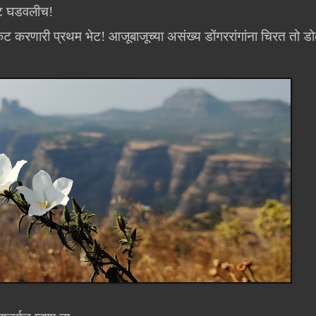
भेट घडवलीच!
कट करणारी प्रथम भेट! आजूबाजूच्या असंख्य डोंगररांगांना चिरत तो ड