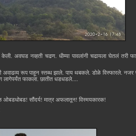
ु केली. अवघड नव्हती चढण. धीम्या पावलांनी चढायला घेतलं तरी फा
ी अवाढव्य रूप पाहून स्तब्ध झाले. पाय थबकले. डोळे विस्फारले. नजर
रग लागेपर्यंत फाकला. छातीत धडधडले....
्वळ ओबडधोबड! सौंदर्य! मात्र अफलातून! विस्मयकारक!
!