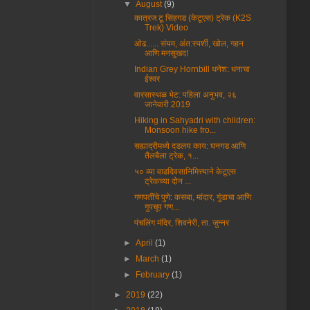
▼
August
(9)
कात्रज टू सिंहगड (केटूएस) ट्रेक (K2S
Trek) Video
ओढ...... संयम, अंत:स्पर्शी, खोल, गहन
आणि मनसुखद!
Indian Grey Hornbill धनेश: धनाचा
ईश्वर
वारसास्थळ भेट: पहिला अनुभव, २६
जानेवारी 2019
Hiking in Sahyadri with children:
Monsoon hike fro...
सह्याद्रीमध्ये दडलय काय: घनगड आणि
तैलबैला ट्रेक, १...
५० व्या वाढदिवसानिमित्त्याने केटूएस
ट्रेकच्या दोन ...
गणपतींचे पुणे: कसबा, मांदार, गुंडाचा आणि
गुपचूप गण...
पंचलिंग मंदिर, शिवनेरी, ता. जुन्नर
►
April
(1)
►
March
(1)
►
February
(1)
►
2019
(22)