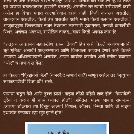
असतील असे असंख्य प्रश्न स्पर्शून जातात! विनांआधार ताठपणे पूर्वीचे लोक
ह्या पायऱ्या चढत/उतरत (प्रसंगी पळतही) असतील तर त्यांची शरीरयष्टी कशी
असेल हा विचार मनात आल्याशिवाय रहात नाही. किती कणखर असतील,
ताकदवान असतील, किती उंच असतील आणि मनाने किती बलवान असतील !
आजुबाजूच्या किल्ल्यावर नजर ठेवताना लागणारी एकाग्रता, मनाची कमालीची
स्थिर, अचंचल अवस्था, शारीरिक ताकद...बापरे किती अवघड काम हे!
“शत्रूचं आक्रमण महाकठीण करून ठेवण” हिचं असे किल्ले बनवण्यामागची
धूर्त भूमिका असावी! आक्रमणाला आणि विजयाला आव्हान देणारे असे किल्ले
आपल्या अधिपत्याखाली असावेत, आपण काबीज करावेत अशी मनीषा बाळगण
“थोर” चं म्हणावं लागेलं!
हा किल्ला “प्रिझनर्स जेल” (नजरकैद म्हणावं का?) म्हणून असेल तर “मृत्युच्या
सापळ्याचीचं” शिक्षा की! असो.
पायऱ्या चढून गेले आणि हुश्श झालं! माझ्या तोंडी पहिले शब्द होते “गेल्यावेळी
ट्रेक न करून मी काय गमावलं होतं”! अमितला माझ्या भावना समजल्या
.त्याच्या डोळ्यात त्या दिसून आल्या! विशाल, ओंकार, स्मिता आणि तो माझ्या
इथपर्यंत येण्यावर खूप खुष झाले होते!