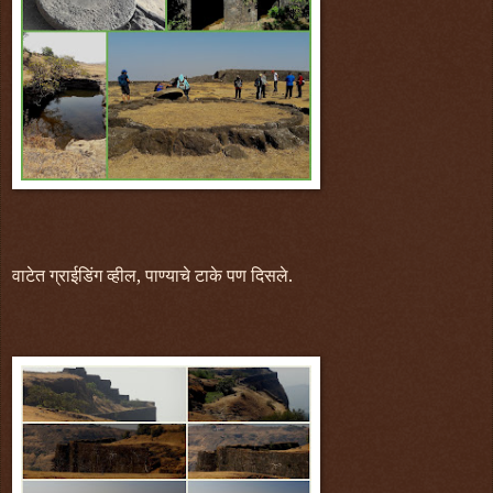
वाटेत ग्राईडिंग व्हील, पाण्याचे टाके पण दिसले.