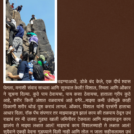
चढण्याआधी, डोळे बंद केले, एक दीर्घ श्वास
घेतला, मनाशी संवाद साधला आणि सुरुवात केली! विशाल, स्मिता आणि ओंकार
ने सूचना दिल्या. कुठे पाय ठेवायचा, पाय कसा ठेवायचा, हाताला ग्रीप कुठे
आहे, शरीर किती अंशात वळवायचं आहे वगैरे...माझ्या कमी उंचीमुळे काही
ठिकाणी शरीर थोडं पुश करावं लागलं. ओंकार, विशाल यांनी प्रसंगी हाताचा
आधार दिला. रॉक पॅच संपणार तर माझ्याकडून झालं काय की तळपाय ठेवून उभं
राह्यचं तर मी उजवा गुडघा खाली जमिनीवर टेकवला आणि माझ्याकडून काय
झालंय ते माझ्या लक्षात आलं! माझ्याचं काय विशालच्याही ते लक्षात आलं!
सुदैवाने एकही वेदना गुडघ्याने दिली नाही आणि तोल न जाता सहीसलामत उभं