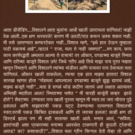
आता डीसेंडिंग....विशालने आता मुलांना आधी खाली उतरायला सांगितलं! माझी
वेळ आली..एक क्षण थरथरले! कारण मी उलटी/पाठ करून उतरू शकत नाही.
मी तसे उतरण्यात कम्फरटेबल नाही...विशाल म्हणे, “इथे हात ठेऊन तुम्हाला
पाठी वळायचं आहे”..म्हटलं “ राजा, मला ते नाही जमणारं”....मग काय
काय
,
काय कार्यपद्धती अमलात आल्या ते वाचाचं! वर ओंकार, दगडाच्या बाजूने स्मिता
आणि दरीच्या बाजूने विशाल उभे! जिथे ग्रीप आहे तिथे माझा पाय पुरत नव्हता
म्हणून स्मिताने आणि विशालने त्यांच्या मांडीवर आणि पायावर पाय ठेवायला मला
सांगितलं. ओंकार खाली वाकलेला, त्याचा एक हात माझ्या हातात! विशाल
सारखा म्हणत होता “मॅडमला आपल्याला दगडाच्या बाजूने झुकू द्यायचं आहे,
माझ्या बाजूने नाही”...मला हे सगळं थोडं कठीण जातयं असं लक्षात आल्यावर
अमितही मदतीला आला! स्मिताच्या भाषेत “ मी चारही बाजूंनी कव्हर झाले
होते”! शेवटच्या टप्प्यावर पाय खाली पुरावा म्हणून मी स्वत:ला जरा जोरात पुढे
ढकललं आणि माझावरची पकड घट्ट ठेवण्याच्या प्रयत्नात विशालची
स्वत:वरची पकड किंचित ढासळली आणि तो जरासा हलला! काही क्षण तो
डिस्टर्ब झाला पण मी सही सलामत खाली आले. मनात आलं, “सविता,
इतरांनाही अशा प्रकारच्या मनाच्या अवस्थेत टाकणारी ही कुठली ट्रेकची
आवड? का? कशासाठी?”...विशाल मला ग्रीन सिग्नल देतो तेव्हा तो आणि