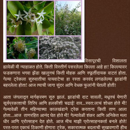
विसापूरची विशालता
ह्यावेळी मी न्याहाळत होते. किती विस्तीर्ण पसरलेला किल्ला आहे हा! किल्ल्यावर
फडकणारा भगवा झेंडा खालुनचं किती मोहक आणि स्फूर्तीदायक वाटतं होता.
गेल्या ट्रेकला सुरुवातीचा पायवाटेचा हा रस्ता करवंद लगडलेल्या झाडांनी
बहरलेला होता!
आज त्याची जागा सुंदर आणि वेधक फुलांनी घेतली होती!
आता जंगलातून मार्गक्रमण सुरु झालं. झाडांची दाट सावली, मधूनचं येणारी
सूर्यप्रकाशाची तिरिप आणि हलकीशी चढाई! वाव...स्वत:लाचं शोधत होते मी!
गेल्यावेळी तीन महिन्याच्या कालखंडाने ट्रेक करताना किती ताण आला
होता...आज ताणरहित आनंद घेत होते मी! गेल्यावेळी शंकर आणि अनिकेत मला
धीर आणि प्रोत्साहन देत होते. आज मीच माझी प्रोत्साहनकर्ता बनले होते!
परत-परत एकाचं ठिकाणी होणारा ट्रेक, सकारात्मक बदलाची सुखावणारी हीच