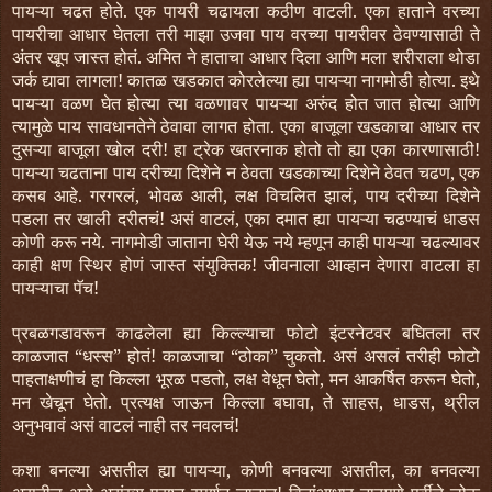
पायऱ्या चढत होते. एक पायरी चढायला कठीण वाटली. एका हाताने वरच्या
पायरीचा आधार घेतला तरी माझा उजवा पाय वरच्या पायरीवर ठेवण्यासाठी ते
अंतर खूप जास्त होतं. अमित ने हाताचा आधार दिला आणि मला शरीराला थोडा
जर्क द्यावा लागला! कातळ खडकात कोरलेल्या ह्या पायऱ्या नागमोडी होत्या. इथे
पायऱ्या वळण घेत होत्या त्या वळणावर पायऱ्या अरुंद होत जात होत्या आणि
त्यामुळे पाय सावधानतेने ठेवावा लागत होता. एका बाजूला खडकाचा आधार तर
दुसऱ्या बाजूला खोल दरी! हा ट्रेक खतरनाक होतो तो ह्या एका कारणासाठी!
पायऱ्या चढताना पाय दरीच्या दिशेने न ठेवता खडकाच्या दिशेने ठेवत चढण, एक
कसब आहे. गरगरलं, भोवळ आली, लक्ष विचलित झालं, पाय दरीच्या दिशेने
पडला तर खाली दरीतचं! असं वाटलं, एका दमात ह्या पायऱ्या चढण्याचं धाडस
कोणी करू नये. नागमोडी जाताना घेरी येऊ नये म्हणून काही पायऱ्या चढल्यावर
काही क्षण स्थिर होणं जास्त संयुक्तिक! जीवनाला आव्हान देणारा वाटला हा
पायऱ्याचा पॅच!
प्रबळगडावरून काढलेला ह्या किल्ल्याचा फोटो इंटरनेटवर बघितला तर
काळजात “धस्स” होतं! काळजाचा “ठोका” चुकतो. असं असलं तरीही फोटो
पाहताक्षणीचं हा किल्ला भूरळ पडतो, लक्ष वेधून घेतो, मन आकर्षित करून घेतो,
मन खेचून घेतो. प्रत्यक्ष जाऊन किल्ला बघावा, ते साहस, धाडस, थ्रील
अनुभवावं असं वाटलं नाही तर नवलचं!
कशा बनल्या असतील ह्या पायऱ्या, कोणी बनवल्या असतील, का बनवल्या