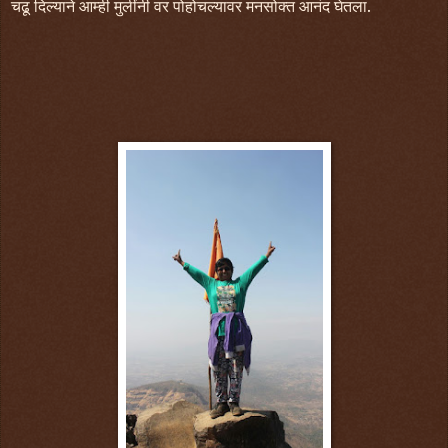
चढू दिल्याने आम्ही मुलींनी वर पोहोचल्यावर मनसोक्त आनंद घेतला.