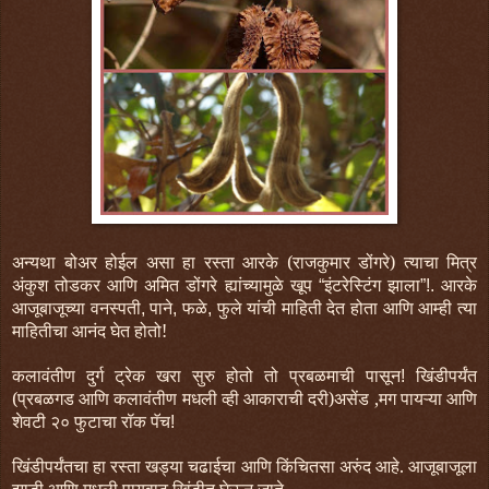
अन्यथा
बोअर
होईल
असा
हा
रस्ता
आरके
(राजकुमार डोंगरे)
त्याचा
मित्र
अंकुश तोडकर
आणि
अमित डोंगरे
ह्यांच्यामुळे
खूप
इंटरेस्टिंग
झाला
आरके
“
”!.
आजूबाजूच्या
वनस्पती
पाने
फळे
फुले
यांची
माहिती
देत
होता
आणि आम्ही त्या
,
,
,
माहितीचा आनंद घेत होतो!
कलावंतीण
दुर्ग
ट्रेक
खरा
सुरु
होतो
तो
प्रबळमाची
पासून
खिंडीपर्यंत
!
(प्रबळगड आणि कलावंतीण मधली व्ही आकाराची दरी)
असेंड
,
मग
पायऱ्या
आणि
शेवटी
२०
फुटाचा
रॉक
पॅच
!
खिंडीपर्यंतचा हा रस्ता खड्या चढाईचा आणि किंचितसा अरुंद आहे. आजूबाजूला