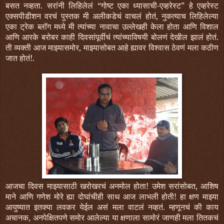
बसत नव्हता. सरांनी लिहिलेलं “गोष्ट एका ध्यासाची-एव्हरेस्ट” हे एव्हरेस्ट
एक्सपीडीशन वरचं पुस्तक मी अलीकडेचं वाचलं होतं, नुकत्याच लिहिलेल्या
एका ट्रेक ब्लॉग मध्ये मी त्यांच्या नावाचा उल्लेखही केला होता आणि विशाल
आणि आरके बरोबर काही दिवसांपूर्वीचं त्यांच्याविषयी बोलणं देखील झालं होतं.
ती व्यक्ती आज माझ्यासमोर, माझ्यासोबत आहे ह्यावर विश्वास ठेवणं मला कठीण
जात होतं!.
आजचा दिवस माझ्यासाठी खरोखरचं अनमोल होता! उमेश सरांसोबत, आशिष
माने आणि गणेश मोरे ह्या दोघांचीही साथ आज लाभली होती! हा क्षण माझ्या
आयुष्यात इतक्या लवकर येईल असं मला वाटलं नव्हतं. म्हणूनचं की काय
अचानक, अनपेक्षितपणे समोर आलेल्या या क्षणाला सामोरं जाणही मला तितकचं