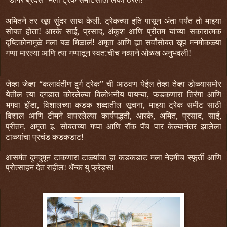
अमितने तर खूप सुंदर साथ केली. ट्रेकच्या इति पासून अंता पर्यंत तो माझ्या
सोबत होता! आरके साई, प्रसाद, अंकुश आणि प्रीतम यांच्या सकारात्मक
दृष्टिकोनामुळे मला बळ मिळालं! अमृता आणि ह्या सर्वांसोबत खूप मनमोकळ्या
गप्पा मारल्या आणि त्या गप्पातून स्वत:चीच नव्याने ओळख अनुभवली!
जेव्हा जेव्हा “कलावंतीण दुर्ग ट्रेक” ची आठवण येईल तेव्हा तेव्हा डोळ्यासमोर
येतील त्या दगडात कोरलेल्या विलोभनीय पायऱ्या, फडकणारा तिरंगा आणि
भगवा झेंडा, विशालच्या कडक शब्दातील सूचना, माझ्या ट्रेक समीट साठी
विशाल आणि टीमने वापरलेल्या कार्यपद्धती, आरके, अमित, प्रसाद, साई,
प्रीतम, अमृता इ. सोबतच्या गप्पा आणि रॉक पॅच पार केल्यानंतर झालेला
टाळ्यांचा प्रचंड कडकडाट!
आसमंत दुमदुमून टाकणारा टाळ्यांचा हा कडकडाट मला नेहमीच स्फूर्ती आणि
प्रोत्साहन देत राहील! थॅॅॅन्क यु फ्रेड्स!