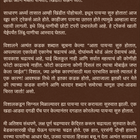
झाडी आणि मधली पायवाट खिंडीत घेऊन जाते.
साधारण अर्ध्या तासात आम्ही खिंडीत पोहोचलो. इथून पायऱ्या सुरु होतात! आज
खूप सारे ट्रेकर्स आले होते. काहीजण पायऱ्या उतरत होते त्यामुळे आम्हाला वाट
पहावी लागली. इथे लिंबू-पाणीची छोटी टपरी उभारलेली आहे. हे ट्रेकर्स खाली
येईपर्यंत लिंबू-पाणीचा आस्वाद घेतला.
विशालने अत्यंत कडक शब्दात सूचना केल्या “आता पायऱ्या सुरु होतात,
आपल्याला एकावेळी एकानेच चढायचं आहे, दोघांमध्ये थोडं अंतर ठेवायचं आहे,
सावकाश चढायचं आहे, घाई बिलकुल नाही आणि सर्वात महत्वाचं की कोणीही
फोटो काढायचे नाहीत. फोटो काढताना कोणी दिसलं तर त्याचा मोबाईल जप्त
केला जाईल”! विशाल, ज्या अनेक कारणांसाठी मला प्रभावित करतो त्यातलं हे
एक कारण! आवश्यक तिथे तो इतका कडक होतो, आवाजाला इतकी धार येते
की त्याच्या कडक वाणीने आणि धारदार शब्दाने समोरचा माणूस उभा-आडवा
चिरत जातो! असो.
विशालकडून सिग्नल मिळाल्यावर ह्या पायऱ्या पार करायला सुरुवात झाली. एक
खडा-आडवा दगडी पॅच पार केल्यानंतर दगडात कोरलेल्या पायऱ्या सुरु होतात.
मी अतिशय संथपणे, लक्ष पूर्ण चढण्यावर केंद्रित करून चढायला सुरुवात केली.
बेडकासारखी पोझ घेऊन पायऱ्या चढत होते. एक हात, प्रसंगी दोन्ही हाताने
वरच्या पायरीचा आधार घेत, उजवा पायाला हिसका बसू न देता अत्यंत सावकाश