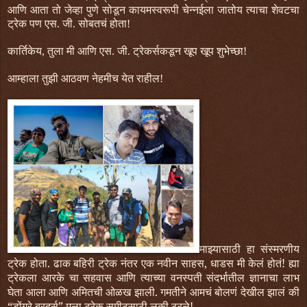
आणि आता तो जेव्हा पुणे सोडून कायमस्वरूपी चेन्नईला जातोय त्याचा शेवटचा
ट्रेक पण एस. जी. सोबतचं होता!
कार्तिकेय, तुला मी आणि एस. जी. ट्रेकर्सकडून खूप खूप शुभेच्छा!
आम्हाला तुझी आठवण नेहमीच येत राहील!
माझ्यासाठी हा संस्मरणीय
ट्रेक होता. ढाक बहिरी ट्रेक नंतर एक नवीन साहस, धाडस मी केलं होतं! ह्या
ट्रेकला आरके चा सहवास आणि त्याच्या वनस्पती संदर्भातील ज्ञानाचा लाभ
घेता आला आणि अमितची ओळख झाली. गमतीने आमचं बोलणं देखील झालं की
“डोंगरे ब्रदर्स” मला ट्रेक समीटसाठी लकी ठरले!