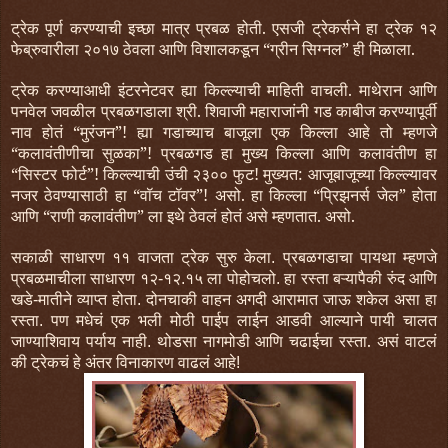
ट्रेक पूर्ण करण्याची इच्छा मात्र प्रबळ होती. एसजी ट्रेकर्सने हा ट्रेक १२
फेब्रुवारीला २०१७ ठेवला आणि विशालकडून “ग्रीन सिग्नल” ही मिळाला.
ट्रेक करण्याआधी इंटरनेटवर ह्या किल्ल्याची माहिती वाचली. माथेरान आणि
पनवेल जवळील प्रबळगडाला श्री. शिवाजी महाराजांनी गड काबीज करण्यापूर्वी
नाव होतं “मुरंजन”! ह्या गडाच्याच बाजूला एक किल्ला आहे तो म्हणजे
“कलावंतीणीचा सुळका”! प्रबळगड हा मुख्य किल्ला आणि कलावंतीण हा
“सिस्टर फोर्ट”! किल्ल्याची उंची २३०० फुट! मुख्यत: आजूबाजूच्या किल्ल्यावर
नजर ठेवण्यासाठी हा “वॉच टॉवर”! असो. हा किल्ला “प्रिझनर्स जेल” होता
आणि “राणी कलावंतीण” ला इथे ठेवलं होतं असे म्हणतात. असो.
स
काळी
साधारण
११
वाजता
ट्रेक
सुरु
केला
प्रबळगडाचा
पायथा
म्हणजे
.
प्रबळमाचीला
साधारण
१२
१२
१५
ला
पोहोचलो
हा
रस्ता
बऱ्यापैकी
रुंद
आणि
-
.
.
खडे
मातीने
व्याप्त
होता
दोनचाकी
वाहन
अगदी
आरामात
जाऊ
शकेल
असा
हा
-
.
रस्ता
पण
मधेचं
एक
भली
मोठी
पाईप
लाईन
आडवी
आल्याने
पायी
चालत
.
जाण्याशिवाय
पर्याय
नाही
थोडसा
नागमोडी
आणि
चढाईचा
रस्ता
.
असं
वाटलं
.
की
ट्रेकचं
हे
अंतर
विनाकारण
वाढलं
आहे
!