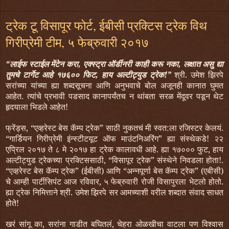
ट्रेक टू विसापूर फोर्ट, ईबीसी प्रक्टिस ट्रेक विथ
गिरीप्रेमी टीम, ५ फेब्रुवारी २०१७
“लाईफ स्टाईल मेंटेन करा, एक्स्ट्रा ऑर्डीनरी काही करू नका, लक्षात असु द्या
तुमचे टार्गेट आहे १७६०० फिट, हाय अल्टीट्युड ट्रेक!”
श्री. उमेश झिरपे
सरांच्या यांच्या ह्या शब्दसूचना आणि अनुभवाचे बोल अजूनही कानात घुमत
आहेत. त्यांचे प्रभावी पडसाद कानापर्यंतच न थांबता सरळ मेंदूवर पडून थेट
हृदयाला भिडले आहेत!
फ्रेंड्स, “एव्हरेस्ट बेस कॅम्प ट्रेक” साठी नुकतचं मी स्वत:ला रजिस्टर केलयं.
“गार्डियन गिरीप्रेमी इंन्स्टीटयूट ऑफ माउंटनिअरिंग” ह्या संस्थेकडे! २२
एप्रिल २०१७ ते ८ मे २०१७ हा ट्रेक कालावधी आहे. ह्या १७००० फुट, हाय
अल्टीट्युड ट्रेकच्या प्रक्टिससाठी, “विसापूर ट्रेक” संस्थेने निवडला होता!.
“एव्हरेस्ट बेस कॅम्प ट्रेक” (ईबीसी) आणि “अन्नपूर्णा बेस कॅम्प ट्रेक” (एबीसी)
चे आम्ही पार्टीसिपंट आज रविवार, ५ फेब्रुवारी रोजी विसापुरला भेटलो होतो.
ह्या ट्रेक निमित्ताने श्री. उमेश झिरपे सर आमच्याशी वरील शब्दात संवाद साधत
होते!
खरं सांगू का, सरांना गाडीत बघितलं, चेहरा ओळखीचा वाटला पण विश्वास