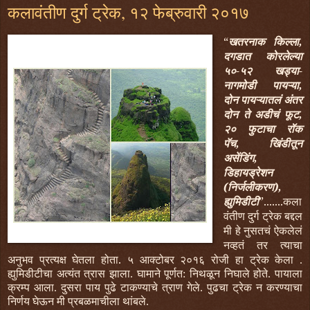
कलावंतीण दुर्ग ट्रेक, १२ फेब्रुवारी २०१७
“
खतरनाक किल्ला,
दगडात कोरलेल्या
५०-५२ खड्या-
नागमोडी पायऱ्या,
दोन पायऱ्यातलं अंतर
दोन ते अडीचं फूट,
२० फुटाचा रॉक
पॅच, खिंडीतून
असेंडिंग,
डिहायड्रेशन
(निर्जलीकरण),
ह्युमिडीटी
”.......कला
वंतीण दुर्ग ट्रेक बद्दल
मी हे नुसतचं ऐकलेलं
नव्हतं तर त्याचा
अनुभव प्रत्यक्ष घेतला होता.
५ आक्टोबर २०१६ रोजी हा ट्रेक केला .
ह्युमिडीटीचा अत्यंत त्रास झाला. घामाने पूर्णत: निथळून निघाले होते. पायाला
क्रम्प आला. दुसरा पाय पुढे टाकण्याचे त्राण गेले. पुढचा ट्रेक न करण्याचा
निर्णय घेऊन मी प्रबळमाचीला थांबले.