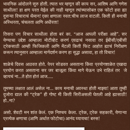
भावनिक आंदोलने सुरु होती. त्यात भर म्हणून की काय सर, आशिष आणि गणेश
साथीला! हा क्षण परत येईल की नाही म्हणून त्यांच्यासोबत एक फोटो हवा ह्या
दुसऱ्या विचाराचं थैमान! एका क्षणाला स्वत:चीच लाज वाटली. किती ही मनाची
अस्थिरता, चंचलता आणि अधीरता!
तिसरा पण विचार साथीला होता बरं का. “आज आपली परीक्षा आहे”. सर
येण्याचा उद्देश आम्हाला मोटीव्हेट करणं एवढाचं नसावा तर ईबीसी/एबीसी
ट्रेकसाठी आम्ही फिजिकली आणि मेंटली किती फिट आहोत ह्याचं निरीक्षण
करून त्यानुसार आम्हाला मार्गदर्शन करण हा सुद्धा असावा, हा तो विचार!
शाळेचे दिवस आठवत होते. पेपर सोडवत असताना किंवा प्रयोगशाळेत एखादा
प्रयोग करत असताना सर जर बाजूला किंवा मागे येऊन उभे राहिलं तर जे
व्हायचं ना...ते होत होतं आज.....
तुमच्या लक्षात आलं असेल ना... काय मनाची अवस्था होती माझ्या! आता तुम्ही
दुजोरा द्याल की “ट्रेक” ही गोष्ट मी किती सिरीअसली घेतली आहे ह्यासाठी!
हो..ना?
असो. शेवटी मन शांत केलं. एक निश्चय केला. ट्रेक, ट्रेक सहकारी, येणाऱ्या
प्रत्येक क्षणाचा (आणि अर्थात फोटोचा) आनंद घ्यायचा! बस्स!