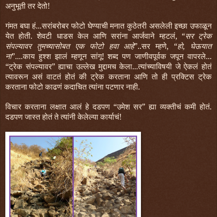
अनुभूती तर देतो!
गंमत बघा हं...सरांबरोबर फोटो घेण्याची मनात कुठेतरी असलेली इच्छा उफाळून
येत होती. शेवटी धाडस केल आणि सरांना आर्जवाने म्हटलं, “
सर ट्रेक
संपल्यावर तुमच्यासोबत एक फोटो हवा आहे
”..सर म्हणे, “
हो, घेऊयात
ना
”....काय हुश्श झालं म्हणून सांगू! शब्द पण जाणीवपूर्वक जपून वापरले...
“ट्रेक संपल्यावर” ह्याचा उल्लेख मुद्दामच केला...त्यांच्याविषयी जे ऐकलं होतं
त्यावरून असं वाटतं होतं की ट्रेक करताना आणि तो ही प्रक्टिस ट्रेक
करताना फोटो काढणं कदाचित त्यांना पटणार नाही.
विचार करताना लक्षात आलं हे दडपण “उमेश सर” ह्या व्यक्तीचं कमी होतं.
दडपण जास्त होतं ते त्यांनी केलेल्या कार्याचं!