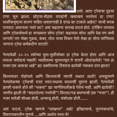
असो. आता ट्रेकचा पुढचा
टप्पा सुरु झाला. छोट्या-मोठ्या दगडांनी खचाखचं भरलेला हा टप्पा!
तार्कीकदृष्ट्या कारण माहित असतानाही हे दगड का टाकले आहेत? साधी सरळ
पायवाट असायला नको का? असं चढताना सारखं वाटतं होतं. ट्रेकिंग जगतात
आणि ट्रेकर्समध्ये हा सगळ्यात सोपा ट्रेक! चढायला सोपा आणि वेळ पण कमी
लागतो! पण जेव्हा गुडघा, कंबर, तोल याचा विचार येतो तेव्हा हा सोपा सांगितला
जाणारा ट्रेक कर्मकठीण वाटतो!
गेल्यावेळी २०-२५ वर्षाच्या मुला-मुलींसोबत हा ट्रेक केला होता आणि आज
वयाला मर्यादाचं नव्हती! नववीतल्या मुलापासून ते सत्तरी ओलांडलेले! “वय हा
फक्त एक आकडा आहे” ह्या उक्तीवरचा विश्वास ह्यावेळी नकळत ठाम झाला!
किल्ल्यावर पोहोचले आणि किल्ल्याची व्याप्ती लक्षात आली! अनाहूतपणे
गेल्यावेळच्या ट्रेकची रादर स्वत:मधल्या बदलाशी तुलना झाली. गेल्यावेळी
इतकी थकले होते की “थकवा” ह्या जाणीवेपलीकडे गेलेचं नाही. आणि ह्यावेळी?
जाणीव झाली ती “बदललेल्या नजरेची”! किल्ला/गड बघण्याची एक “नजर”!..ही
नजर यावेळी शोधक होती, अभ्यासू होती, संशोधक होती.......
असं वाटलं, ट्रेक म्हणजे “उत्खनन” आहे! इतिहासाचे, पुराणकथांचे,
शिवरायकालीन युगाचे ....आणि अर्थात
स्वत:चे!