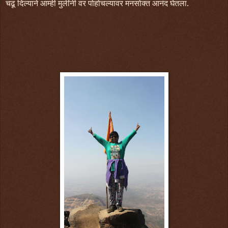
चढू दिल्याने आम्ही मुलींनी वर पोहोचल्यावर मनसोक्त आनंद घेतला.