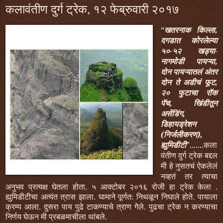
कलावंतीण दुर्ग ट्रेक, १२ फेब्रुवारी २०१७
“
खतरनाक किल्ला,
दगडात कोरलेल्या
५०-५२ खड्या-
नागमोडी पायऱ्या,
दोन पायऱ्यातलं अंतर
दोन ते अडीचं फूट,
२० फुटाचा रॉक
पॅच, खिंडीतून
असेंडिंग,
डिहायड्रेशन
(निर्जलीकरण),
ह्युमिडीटी
”.......कला
वंतीण दुर्ग ट्रेक बद्दल
मी हे नुसतचं ऐकलेलं
नव्हतं तर त्याचा
अनुभव प्रत्यक्ष घेतला होता.
५ आक्टोबर २०१६ रोजी हा ट्रेक केला .
ह्युमिडीटीचा अत्यंत त्रास झाला. घामाने पूर्णत: निथळून निघाले होते. पायाला
क्रम्प आला. दुसरा पाय पुढे टाकण्याचे त्राण गेले. पुढचा ट्रेक न करण्याचा
निर्णय घेऊन मी प्रबळमाचीला थांबले.