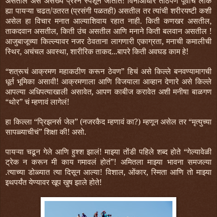
असतील असे असंख्य प्रश्न स्पर्शून जातात! विनांआधार ताठपणे पूर्वीचे लोक
ह्या पायऱ्या चढत/उतरत (प्रसंगी पळतही) असतील तर त्यांची शरीरयष्टी कशी
असेल हा विचार मनात आल्याशिवाय रहात नाही. किती कणखर असतील,
ताकदवान असतील, किती उंच असतील आणि मनाने किती बलवान असतील !
आजुबाजूच्या किल्ल्यावर नजर ठेवताना लागणारी एकाग्रता, मनाची कमालीची
स्थिर, अचंचल अवस्था, शारीरिक ताकद...बापरे किती अवघड काम हे!
“शत्रूचं आक्रमण महाकठीण करून ठेवण” हिचं असे किल्ले बनवण्यामागची
धूर्त भूमिका असावी! आक्रमणाला आणि विजयाला आव्हान देणारे असे किल्ले
आपल्या अधिपत्याखाली असावेत, आपण काबीज करावेत अशी मनीषा बाळगण
“थोर” चं म्हणावं लागेलं!
हा किल्ला “प्रिझनर्स जेल” (नजरकैद म्हणावं का?) म्हणून असेल तर “मृत्युच्या
सापळ्याचीचं” शिक्षा की! असो.
पायऱ्या चढून गेले आणि हुश्श झालं! माझ्या तोंडी पहिले शब्द होते “गेल्यावेळी
ट्रेक न करून मी काय गमावलं होतं”! अमितला माझ्या भावना समजल्या
.त्याच्या डोळ्यात त्या दिसून आल्या! विशाल, ओंकार, स्मिता आणि तो माझ्या
इथपर्यंत येण्यावर खूप खुष झाले होते!