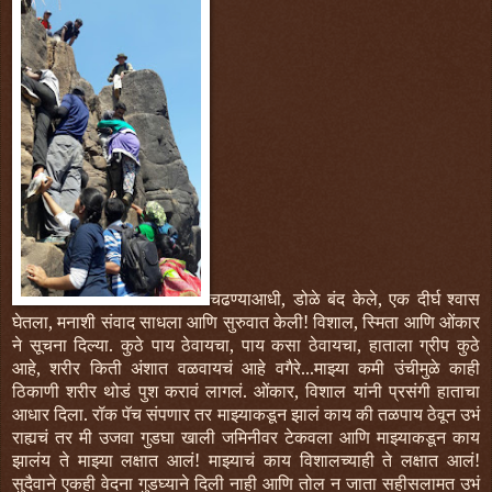
चढण्याआधी, डोळे बंद केले, एक दीर्घ श्वास
घेतला, मनाशी संवाद साधला आणि सुरुवात केली! विशाल, स्मिता आणि ओंकार
ने सूचना दिल्या. कुठे पाय ठेवायचा, पाय कसा ठेवायचा, हाताला ग्रीप कुठे
आहे, शरीर किती अंशात वळवायचं आहे वगैरे...माझ्या कमी उंचीमुळे काही
ठिकाणी शरीर थोडं पुश करावं लागलं. ओंकार, विशाल यांनी प्रसंगी हाताचा
आधार दिला. रॉक पॅच संपणार तर माझ्याकडून झालं काय की तळपाय ठेवून उभं
राह्यचं तर मी उजवा गुडघा खाली जमिनीवर टेकवला आणि माझ्याकडून काय
झालंय ते माझ्या लक्षात आलं! माझ्याचं काय विशालच्याही ते लक्षात आलं!
सुदैवाने एकही वेदना गुडघ्याने दिली नाही आणि तोल न जाता सहीसलामत उभं