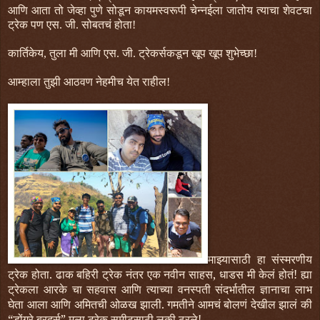
आणि आता तो जेव्हा पुणे सोडून कायमस्वरूपी चेन्नईला जातोय त्याचा शेवटचा
ट्रेक पण एस. जी. सोबतचं होता!
कार्तिकेय, तुला मी आणि एस. जी. ट्रेकर्सकडून खूप खूप शुभेच्छा!
आम्हाला तुझी आठवण नेहमीच येत राहील!
माझ्यासाठी हा संस्मरणीय
ट्रेक होता. ढाक बहिरी ट्रेक नंतर एक नवीन साहस, धाडस मी केलं होतं! ह्या
ट्रेकला आरके चा सहवास आणि त्याच्या वनस्पती संदर्भातील ज्ञानाचा लाभ
घेता आला आणि अमितची ओळख झाली. गमतीने आमचं बोलणं देखील झालं की
“डोंगरे ब्रदर्स” मला ट्रेक समीटसाठी लकी ठरले!