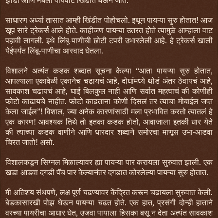
झाडी आणि मधली पायवाट खिंडीत घेऊन जाते.
साधारण अर्ध्या तासात आम्ही खिंडीत पोहोचलो. इथून पायऱ्या सुरु होतात! आज
खूप सारे ट्रेकर्स आले होते. काहीजण पायऱ्या उतरत होते त्यामुळे आम्हाला वाट
पहावी लागली. इथे लिंबू-पाणीची छोटी टपरी उभारलेली आहे. हे ट्रेकर्स खाली
येईपर्यंत लिंबू-पाणीचा आस्वाद घेतला.
विशालने अत्यंत कडक शब्दात सूचना केल्या “आता पायऱ्या सुरु होतात,
आपल्याला एकावेळी एकानेच चढायचं आहे, दोघांमध्ये थोडं अंतर ठेवायचं आहे,
सावकाश चढायचं आहे, घाई बिलकुल नाही आणि सर्वात महत्वाचं की कोणीही
फोटो काढायचे नाहीत. फोटो काढताना कोणी दिसलं तर त्याचा मोबाईल जप्त
केला जाईल”! विशाल, ज्या अनेक कारणांसाठी मला प्रभावित करतो त्यातलं हे
एक कारण! आवश्यक तिथे तो इतका कडक होतो, आवाजाला इतकी धार येते
की त्याच्या कडक वाणीने आणि धारदार शब्दाने समोरचा माणूस उभा-आडवा
चिरत जातो! असो.
विशालकडून सिग्नल मिळाल्यावर ह्या पायऱ्या पार करायला सुरुवात झाली. एक
खडा-आडवा दगडी पॅच पार केल्यानंतर दगडात कोरलेल्या पायऱ्या सुरु होतात.
मी अतिशय संथपणे, लक्ष पूर्ण चढण्यावर केंद्रित करून चढायला सुरुवात केली.
बेडकासारखी पोझ घेऊन पायऱ्या चढत होते. एक हात, प्रसंगी दोन्ही हाताने
वरच्या पायरीचा आधार घेत, उजवा पायाला हिसका बसू न देता अत्यंत सावकाश