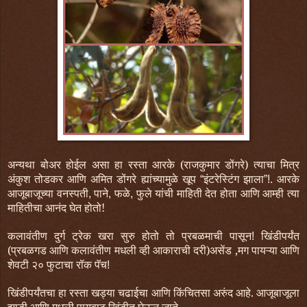
अन्यथा
बोअर
होईल
असा
हा
रस्ता
आरके
(राजकुमार डोंगरे)
त्याचा
मित्र
अंकुश तोडकर
आणि
अमित डोंगरे
ह्यांच्यामुळे
खूप
इंटरेस्टिंग
झाला
आरके
“
”!.
आजूबाजूच्या
वनस्पती
पाने
फळे
फुले
यांची
माहिती
देत
होता
आणि आम्ही त्या
,
,
,
माहितीचा आनंद घेत होतो!
कलावंतीण
दुर्ग
ट्रेक
खरा
सुरु
होतो
तो
प्रबळमाची
पासून
खिंडीपर्यंत
!
(प्रबळगड आणि कलावंतीण मधली व्ही आकाराची दरी)
असेंड
,
मग
पायऱ्या
आणि
शेवटी
२०
फुटाचा
रॉक
पॅच
!
खिंडीपर्यंतचा हा रस्ता खड्या चढाईचा आणि किंचितसा अरुंद आहे. आजूबाजूला