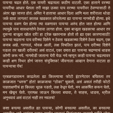
पायऱ्या चढत होते. एक पायरी चढायला कठीण वाटली. एका हाताने वरच्या
पायरीचा आधार घेतला तरी माझा उजवा पाय वरच्या पायरीवर ठेवण्यासाठी ते
अंतर खूप जास्त होतं. अमित ने हाताचा आधार दिला आणि मला शरीराला थोडा
जर्क द्यावा लागला! कातळ खडकात कोरलेल्या ह्या पायऱ्या नागमोडी होत्या. इथे
पायऱ्या वळण घेत होत्या त्या वळणावर पायऱ्या अरुंद होत जात होत्या आणि
त्यामुळे पाय सावधानतेने ठेवावा लागत होता. एका बाजूला खडकाचा आधार तर
दुसऱ्या बाजूला खोल दरी! हा ट्रेक खतरनाक होतो तो ह्या एका कारणासाठी!
पायऱ्या चढताना पाय दरीच्या दिशेने न ठेवता खडकाच्या दिशेने ठेवत चढण, एक
कसब आहे. गरगरलं, भोवळ आली, लक्ष विचलित झालं, पाय दरीच्या दिशेने
पडला तर खाली दरीतचं! असं वाटलं, एका दमात ह्या पायऱ्या चढण्याचं धाडस
कोणी करू नये. नागमोडी जाताना घेरी येऊ नये म्हणून काही पायऱ्या चढल्यावर
काही क्षण स्थिर होणं जास्त संयुक्तिक! जीवनाला आव्हान देणारा वाटला हा
पायऱ्याचा पॅच!
प्रबळगडावरून काढलेला ह्या किल्ल्याचा फोटो इंटरनेटवर बघितला तर
काळजात “धस्स” होतं! काळजाचा “ठोका” चुकतो. असं असलं तरीही फोटो
पाहताक्षणीचं हा किल्ला भूरळ पडतो, लक्ष वेधून घेतो, मन आकर्षित करून घेतो,
मन खेचून घेतो. प्रत्यक्ष जाऊन किल्ला बघावा, ते साहस, धाडस, थ्रील
अनुभवावं असं वाटलं नाही तर नवलचं!
कशा बनल्या असतील ह्या पायऱ्या, कोणी बनवल्या असतील, का बनवल्या