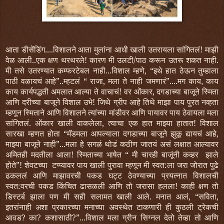
आता डीसेंडिंग....विशालने आता मुलांना आधी खाली उतरायला सांगितलं! माझी
वेळ आली..एक क्षण थरथरले! कारण मी उलटी/पाठ करून उतरू शकत नाही.
मी तसे उतरण्यात कम्फरटेबल नाही...विशाल म्हणे, “इथे हात ठेऊन तुम्हाला
पाठी वळायचं आहे”..म्हटलं “ राजा, मला ते नाही जमणारं”....मग काय
काय
,
काय कार्यपद्धती अमलात आल्या ते वाचाचं! वर ओंकार, दगडाच्या बाजूने स्मिता
आणि दरीच्या बाजूने विशाल उभे! जिथे ग्रीप आहे तिथे माझा पाय पुरत नव्हता
म्हणून स्मिताने आणि विशालने त्यांच्या मांडीवर आणि पायावर पाय ठेवायला मला
सांगितलं. ओंकार खाली वाकलेला, त्याचा एक हात माझ्या हातात! विशाल
सारखा म्हणत होता “मॅडमला आपल्याला दगडाच्या बाजूने झुकू द्यायचं आहे,
माझ्या बाजूने नाही”...मला हे सगळं थोडं कठीण जातयं असं लक्षात आल्यावर
अमितही मदतीला आला! स्मिताच्या भाषेत “ मी चारही बाजूंनी कव्हर झाले
होते”! शेवटच्या टप्प्यावर पाय खाली पुरावा म्हणून मी स्वत:ला जरा जोरात पुढे
ढकललं आणि माझावरची पकड घट्ट ठेवण्याच्या प्रयत्नात विशालची
स्वत:वरची पकड किंचित ढासळली आणि तो जरासा हलला! काही क्षण तो
डिस्टर्ब झाला पण मी सही सलामत खाली आले. मनात आलं, “सविता,
इतरांनाही अशा प्रकारच्या मनाच्या अवस्थेत टाकणारी ही कुठली ट्रेकची
आवड? का? कशासाठी?”...विशाल मला ग्रीन सिग्नल देतो तेव्हा तो आणि