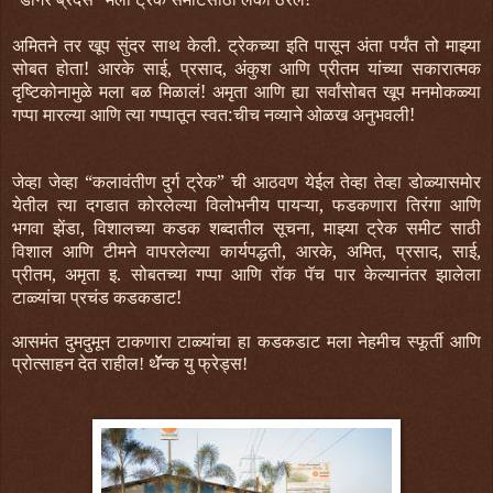
अमितने तर खूप सुंदर साथ केली. ट्रेकच्या इति पासून अंता पर्यंत तो माझ्या
सोबत होता! आरके साई, प्रसाद, अंकुश आणि प्रीतम यांच्या सकारात्मक
दृष्टिकोनामुळे मला बळ मिळालं! अमृता आणि ह्या सर्वांसोबत खूप मनमोकळ्या
गप्पा मारल्या आणि त्या गप्पातून स्वत:चीच नव्याने ओळख अनुभवली!
जेव्हा जेव्हा “कलावंतीण दुर्ग ट्रेक” ची आठवण येईल तेव्हा तेव्हा डोळ्यासमोर
येतील त्या दगडात कोरलेल्या विलोभनीय पायऱ्या, फडकणारा तिरंगा आणि
भगवा झेंडा, विशालच्या कडक शब्दातील सूचना, माझ्या ट्रेक समीट साठी
विशाल आणि टीमने वापरलेल्या कार्यपद्धती, आरके, अमित, प्रसाद, साई,
प्रीतम, अमृता इ. सोबतच्या गप्पा आणि रॉक पॅच पार केल्यानंतर झालेला
टाळ्यांचा प्रचंड कडकडाट!
आसमंत दुमदुमून टाकणारा टाळ्यांचा हा कडकडाट मला नेहमीच स्फूर्ती आणि
प्रोत्साहन देत राहील! थॅॅॅन्क यु फ्रेड्स!