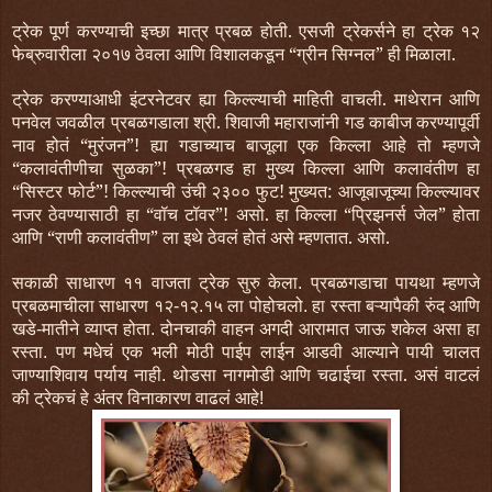
ट्रेक पूर्ण करण्याची इच्छा मात्र प्रबळ होती. एसजी ट्रेकर्सने हा ट्रेक १२
फेब्रुवारीला २०१७ ठेवला आणि विशालकडून “ग्रीन सिग्नल” ही मिळाला.
ट्रेक करण्याआधी इंटरनेटवर ह्या किल्ल्याची माहिती वाचली. माथेरान आणि
पनवेल जवळील प्रबळगडाला श्री. शिवाजी महाराजांनी गड काबीज करण्यापूर्वी
नाव होतं “मुरंजन”! ह्या गडाच्याच बाजूला एक किल्ला आहे तो म्हणजे
“कलावंतीणीचा सुळका”! प्रबळगड हा मुख्य किल्ला आणि कलावंतीण हा
“सिस्टर फोर्ट”! किल्ल्याची उंची २३०० फुट! मुख्यत: आजूबाजूच्या किल्ल्यावर
नजर ठेवण्यासाठी हा “वॉच टॉवर”! असो. हा किल्ला “प्रिझनर्स जेल” होता
आणि “राणी कलावंतीण” ला इथे ठेवलं होतं असे म्हणतात. असो.
स
काळी
साधारण
११
वाजता
ट्रेक
सुरु
केला
प्रबळगडाचा
पायथा
म्हणजे
.
प्रबळमाचीला
साधारण
१२
१२
१५
ला
पोहोचलो
हा
रस्ता
बऱ्यापैकी
रुंद
आणि
-
.
.
खडे
मातीने
व्याप्त
होता
दोनचाकी
वाहन
अगदी
आरामात
जाऊ
शकेल
असा
हा
-
.
रस्ता
पण
मधेचं
एक
भली
मोठी
पाईप
लाईन
आडवी
आल्याने
पायी
चालत
.
जाण्याशिवाय
पर्याय
नाही
थोडसा
नागमोडी
आणि
चढाईचा
रस्ता
.
असं
वाटलं
.
की
ट्रेकचं
हे
अंतर
विनाकारण
वाढलं
आहे
!