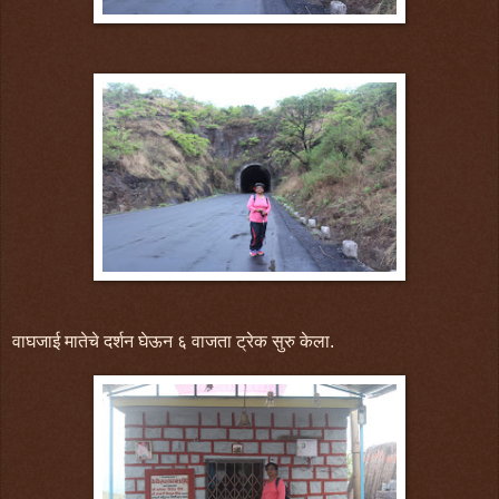
वाघजाई मातेचे दर्शन घेऊन ६ वाजता ट्रेक सुरु केला.