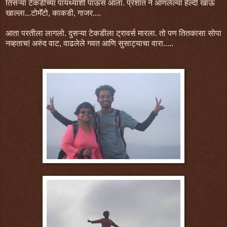
तिसऱ्या टेकडीच्या पायथ्याशी पाऊस आला. प्रशांत ने आणलेल्या हेल्दी खाऊ
खाल्ला...टोमॅॅटो, काकडी, गाजर....
आता परतीला लागलो. दुसऱ्या टेकडीला ट्रावर्स मारला. तो पण तितकासा सोपा
नव्हताच! अरुंद वाट, वाढलेले गवत आणि सुसाट्याचा वारा.....