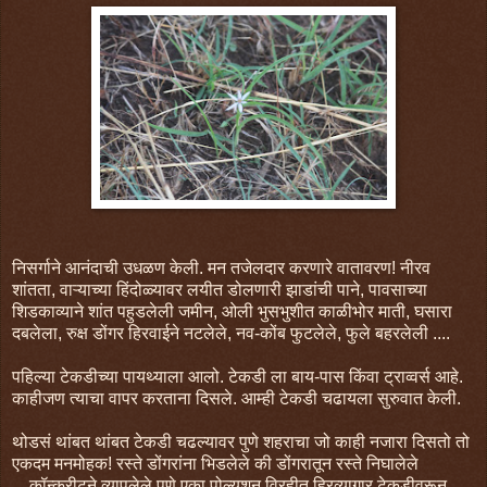
निसर्गाने आनंदाची उधळण केली. मन तजेलदार करणारे वातावरण! नीरव
शांतता, वाऱ्याच्या हिंदोळ्यावर लयीत डोलणारी झाडांची पाने, पावसाच्या
शिडकाव्याने शांत पहुडलेली जमीन, ओली भुसभुशीत काळीभोर माती, घसारा
दबलेला, रुक्ष डोंगर हिरवाईने नटलेले, नव-कोंब फुटलेले, फुले बहरलेली ....
पहिल्या टेकडीच्या पायथ्याला आलो. टेकडी ला बाय-पास किंवा ट्राव्वर्स आहे.
काहीजण त्याचा वापर करताना दिसले. आम्ही टेकडी चढायला सुरुवात केली.
थोडसं थांबत थांबत टेकडी चढल्यावर पुणे शहराचा जो काही नजारा दिसतो तो
एकदम मनमोहक! रस्ते डोंगरांना भिडलेले की डोंगरातून रस्ते निघालेले
....कॉन्क्रीटने व्यापलेले पुणे एका पोल्युशन विरहीत हिरव्यागार टेकडीवरून