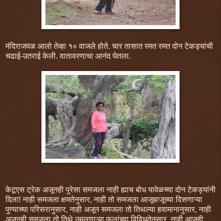
मंदिराजवळ आलो तेव्हा १० वाजले होते. चार तासात रमत रमत दोन टेकड्यांची
चढाई-उतराई केली. वातावरणाचा आनंद घेतला.
केटूएस ट्रेक अजूनही पुरेसा समजला नाही ह्याच बोध यावेळच्या दोन टेकड्यांनी
दिला! नाही समजला क्षमतेनुसार, नाही तो समजला आजूबाजूच्या दिसणाऱ्या
पुण्याच्या परिसरानुसार, नाही अजून समजला तो तिथल्या हवामानानुसार, नाही
अजूनही समजला तो तिथे उमलणाऱ्या फुलांच्या विविधतेनुसार, नाही आजही