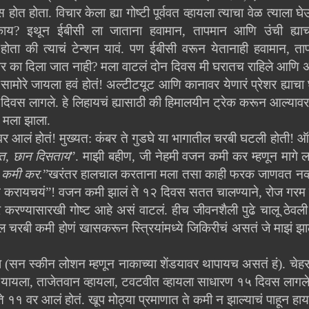
 होता. विचार केला ह्या गोष्टी पूर्ववत व्हायला त्याचा वेळ त्याला 
य? इथून ईबीसी ला जाताना हवामान, तापमान आणि उंची ह्या
 की त्याचं टेन्शन यावं. पण ईबीसी वरून येतानाही हवामान, त
 का दिला जात नाही? मला वाटलं दोन दिवस मी घरातच राहिले आणि 
ामोरे जायला हवं होतं! अल्टीटयूट आणि कानावर येणारं प्रेशर ह्याचा 
वस लागले. हे लिहायचं ह्यासाठी की हिमालयीन ट्रेक करून आल्यावर ह्या
ध मला झाला.
वर आलं होतं! मुख्यत: कंबर ते गुडघे या भागातील चरबी घटली होती!
ात, छान दिसताय
”. माझी बहीण, जी नेहमी वजन कमी कर म्हणून मागे ला
न कमी कर.
”खरंतर हालचाल करताना मला तसा काही फरक जाणवत नव्ह
ेन करायचयं”!
वजन कमी झालं ते १२ दिवस सतत चालण्याने, रोज गरम पा
 करण्यासारखी गोष्ट आहे असं वाटलं. हीच जीवनशैली पुढे चालू ठेवल
ल चरबी कमी होणं खासकरून स्त्रियांमध्ये जिकिरीचं असतं जे माझं झालं
ला (सन स्कीन लोशन म्हणून नाकाच्या शेंडयावर थापायच असतं हं). चेह
ी यायला, ताजेतवान व्हायला, टवटवीत व्हायला साधारण १५ दिवस लागले
 ते ११ वर आलं होतं. खूप मोठ्या प्रमाणात ते कमी न झाल्याचं पाहून हाय