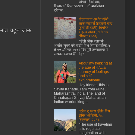
सांगते. तिची आई
विश्वासाने तिला पाठवते . ती बाबांसोबत
ट्रेकल...
नंदनकानन अर्थात व्हॅली
ऑफ फ्लावर्स (इंद्राची बाग/
फुलों की घाटी), बियॉन्ड
दमात चढून जाऊ
वाइल्ड सोबत , ७ ते १५
ऑगस्ट २०१६
“व्हॅली ऑफ फ्लावर्स”
अर्थात “फुलों की घाटी” विथ बियाँड वाईल्ड: ७
ते १५ ऑगस्ट २०१६ “देवभूमी उत्तराखण्ड में
आपका स्वागत हैं” देहर...
About my trekking at
the age of 47....a
journey of feelings
and self
exploration!!!
Hey friends, this is
Savita Kanade. I am from Pune,
Maharashtra, India. The land of
Chhatrapati Shivaji Maharaj, an
Indian warrior king ...
"ट्रेक टू प्लस व्हॅली" विथ
झेनिथ ओडिसी, १८
फेब्रुवारी २०१८
“The use of traveling
is to regulate
imagination with