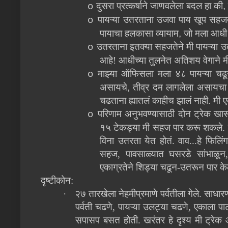
दुसरा प्रत्कर्षाने जाणवलेला बदल हा की
,
o
पायऱ्या उतरताना उजवा पाय खूप सहज
o
पायाचा हलकासा व्यायाम
,
जो मला आधी
उतरताना इतक्या सहजतेने मी पायऱ्या उत
o
आहे! आधीच्या तुलनेत अतिशय वेगाने म
माझ्या ऑफिसला मला ४८ पायऱ्या चढून
o
असायचे
,
तीव्र दम लागलेला असायचा आ
चढताना ह्यातलं काहीच झालं नाही. मी
परिणाम अनुभवण्यासाठी दोन ट्रेक खा
o
१५ टेकड्या मी सहज पार करू शकले. 
विना उतरता येत होतं. वाव...हे फिल
सहज, पावसाळ्यात घसरडे सांभाळून
एकाग्रतेने शिड्या चढून-उतरून पार केल
दृष्टीकोन:
·
२७ तारखेला नेहमीप्रमाणे पर्वतीला गेले. साधार
पर्वती चढणे, पायऱ्या उलट्या चढणे, एकाला पा
सपासप बसत होती. खरंतर हे दृश्य मी ट्रेक आ