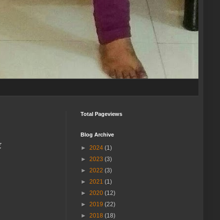
Total Pageviews
Blog Archive
ट
►
2024
(1)
►
2023
(3)
►
2022
(3)
►
2021
(1)
►
2020
(12)
►
2019
(22)
►
2018
(18)