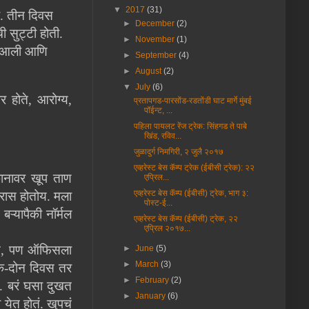
▼
2017
(31)
ा. तीन दिवस
►
December
(2)
ी सुट्टी होती.
►
November
(1)
चव आली आणि
►
September
(4)
►
August
(2)
▼
July
(6)
 होते, आरोग्य,
प्रतापगड-पारसोंड-रडतोंडी घाट मार्गे मुंबई
पॉईन्ट, ...
पहिला पायलट रेंज ट्रेक: सिंहगड ते पाबे
खिंड, रविव...
जुळादुर्ग निमगिरी, २ जुलै २०१७
एव्हरेस्ट बेस कॅम्प ट्रेक (ईबीसी ट्रेक): २२
कानावर खूप ताण
एप्रिल...
एव्हरेस्ट बेस कॅम्प (ईबीसी) ट्रेक, भाग ३:
्रास होतोय. मला
पोस्ट-ई...
ऱ्यापैकी नॉर्मल
एव्हरेस्ट बेस कॅम्प (ईबीसी) ट्रेक, २२
एप्रिल २०१७...
ोते, पण ऑफिसला
►
June
(5)
►
March
(3)
एक-दोन दिवस तर
►
February
(2)
. बरं घसा दुखत
►
January
(6)
येत होतं. खुपचं