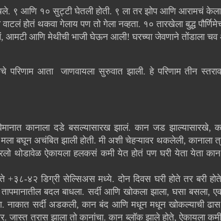
ोहोचले. ९ आणि १० सुट्टी घेतली होती. ९ ला तर झोप आणि आरामचं केल
टलं होतं थकवा गेलाय पण तो गेला नव्हता. १० तारखेला बुद्ध पौर्णिमेच
लं, आमटी आणि मेथीची भाजी घेऊन आली! घरच्या जेवणाने तोंडाला 
कचे परिणाम
आता जाणवायला सुरुवात झाली. हे परिणाम तीन स्तरावर
न. विमानात कानाला दडे बसल्यासारख झालं. कान जड झाल्यासारखे, 
ी मला बघून अचंबित झाली होती. मी अशी चेहऱ्यावर थकलेली, कानाला त
रलो थोडावेळ ऐकायला हलकसं कमी येत होतं पण घरी येता येता कान ब
ते +३८-४२ डिग्री सेल्सिअस मध्ये. दोन दिवस घरी होते तर बरी ह
ि तापमानातील बदल बाधला. सर्दी आणि खोकला झाला, घसा बसला, 
ा. नाकात सर्दी अडकली, कान बंद आणि मधून मधून खोकल्याची ढास
र. जास्त त्रास झाला तो कानांचा. कान ब्लॉक झाले होते, ऐकायला कमी 