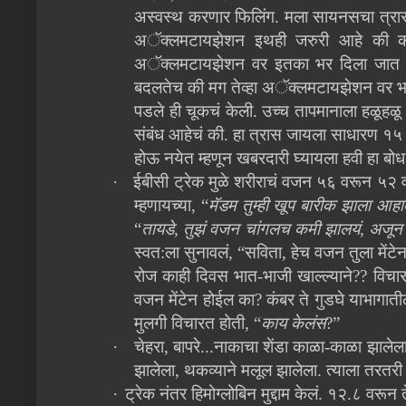
अस्वस्थ करणार फिलिंग. मला सायनसचा त्रास होत
अॅक्लमटायझेशन इथही जरुरी आहे की का
अॅक्लमटायझेशन वर इतका भर दिला जात होता
बदलतेच की मग तेव्हा अॅक्लमटायझेशन वर भर
पडले ही चूकचं केली. उच्च तापमानाला हळूहळू स
संबंध आहेचं की. हा त्रास जायला साधारण १५ दि
होऊ नयेत म्हणून खबरदारी घ्यायला हवी हा बो
·
ईबीसी ट्रेक मुळे शरीराचं वजन ५६ वरून ५२ 
म्हणायच्या, “
मॅडम तुम्ही खूप बारीक झाला आह
“
तायडे, तुझं वजन चांगलच कमी झालयं, अजू
स्वत:ला सुनावलं, “सविता, हेच वजन तुला मेंट
रोज काही दिवस भात-भाजी खाल्ल्याने?? विचार
वजन मेंटेन होईल का? कंबर ते गुडघे याभागाती
मुलगी विचारत होती, “
काय केलंस
?”
·
चेहरा, बापरे...नाकाचा शेंडा काळा-काळा झाले
झालेला, थकव्याने मलूल झालेला. त्याला तरतर
·
ट्रेक नंतर हिमोग्लोबिन मुद्दाम केलं. १२.८ वरून