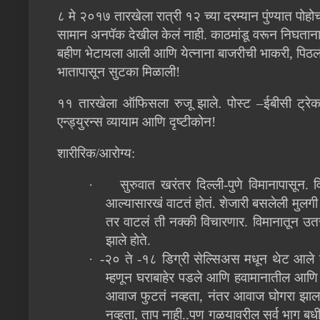
८ मे २०१७ तारखेला रात्री १२ च्या दरम्यान पुंण्यात प
सामान अनपॅक देखील केलं नाही. काठमांडू वरून निघताना वा
बहीण भेटायला आली आणि येत्नाना बाजरीची भाकरी, पिठ
भातापासून सुटका मिळाली!
११ तारखेला ऑफिसला रुजू झाले
.
पोस्ट –ईबीसी ट्रे
एन्ड्युरन्स व्यायाम आणि दृष्टीकोन!
शारीरिक/आरोग्य:
·
सुरुवात खरंतर दिल्ली-पुणे विमानापासू
आल्यासारखं वाटतं होतं. शेजारी बसलेली मुलग
तर वाटलं ती नक्की विचारणार. विमानातून उत
झाले होते.
·
-२० ते -१८ डिग्री सेल्सिअस मधून थेट आले 
म्हणून घराबाहेर पडले आणि हवामानातील आण
आवाज फुटतं नव्हता, नंतर आवाज घोगरा झाल
नव्हता, ताप नाही..पण गळयावरील सर्व भाग बधी