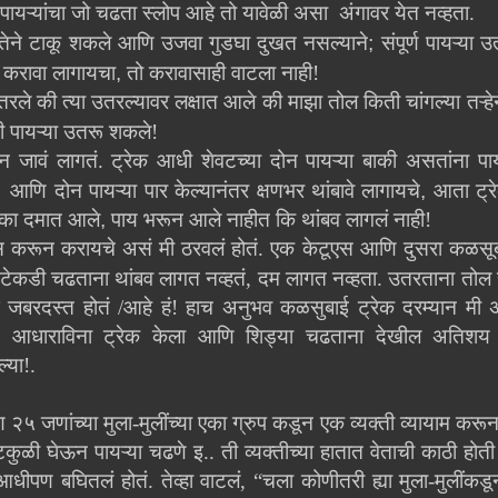
पायऱ्यांचा जो चढता स्लोप आहे तो यावेळी असा अंगावर येत नव्हता.
तेने टाकू शकले आणि उजवा गुडघा दुखत नसल्याने
;
संपूर्ण पायऱ्या 
 करावा लागायचा
,
तो करावासाही वाटला नाही!
रले की त्या उतरल्यावर लक्षात आले की माझा तोल किती चांगल्या तऱ्हेन
ी पायऱ्या उतरू शकले!
 जावं लागतं. ट्रेक आधी शेवटच्या दोन पायऱ्या बाकी असतांना पा
णि दोन पायऱ्या पार केल्यानंतर क्षणभर थांबावे लागायचे
,
आता ट्रे
 एका दमात आले
,
पाय भरून आले नाहीत कि थांबव लागलं नाही!
स करून करायचे असं मी ठरवलं होतं. एक केटूएस आणि दुसरा कळसूबा
टेकडी चढताना थांबव लागत नव्हतं, दम लागत नव्हता. उतरताना तोल
िंग जबरदस्त होतं /आहे हं! हाच अनुभव कळसुबाई ट्रेक दरम्यान मी
, आधाराविना ट्रेक केला आणि शिड्या चढताना देखील अतिशय आत
्या!.
ण २५ जणांच्या मुला-मुलींच्या एका ग्रुप कडून एक व्यक्ती व्यायाम कर
टकुळी घेऊन पायऱ्या चढणे इ.. ती व्यक्तीच्या हातात वेताची काठी होती
धीपण बघितलं होतं. तेव्हा वाटलं, “चला कोणीतरी ह्या मुला-मुलींकड