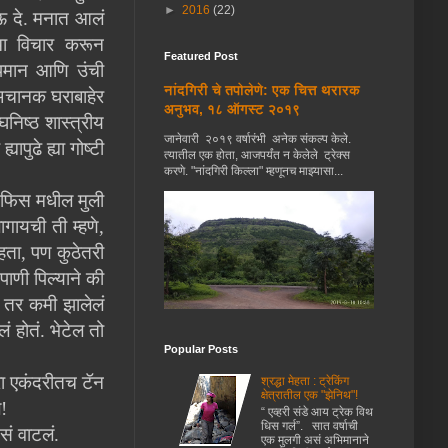
►
2016
(22)
घेऊ दे. मनात आलं
चा विचार करून
Featured Post
ापमान आणि उंची
नांदगिरी चे तपोलेणे: एक चित्त थरारक
अचानक घराबाहेर
अनुभव, १८ ऑगस्ट २०१९
घनिष्ठ शास्त्रीय
जानेवारी २०१९ वर्षारंभी अनेक संकल्प केले.
पुढे ह्या गोष्टी
त्यातील एक होता, आजपर्यंत न केलेले ट्रेक्स
करणे. "नांदगिरी किल्ला" म्हणूनच माझ्यासा...
 ऑफिस मधील मुली
गायची ती म्हणे,
ता, पण कुठेतरी
णी पिल्याने की
ी तर कमी झालेलं
 होतं. भेटेल तो
Popular Posts
रा एकंदरीतच टॅन
श्रद्धा मेहता : ट्रेकिंग
क्षेत्रातील एक "झेनिथ"!
!
“ एव्हरी संडे आय ट्रेक विथ
धिस गर्ल”. सात वर्षाची
सं वाटलं.
एक मुलगी असं अभिमानाने