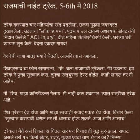
राजमाची नाईट ट्रेक, 5-6th मे 2018
ट्रेक करण्यात चार महिन्यांचा खंड पडलेला. उजवा गुडघा जबरदस्त
दुखावलेला. उठताना "लॉक व्हायचा". पुढचं पाउल टाकणं अशक्यचं! डॉक्टरांनी
निदान केलेले " ACL Injury". दीड महिना फिजिओथेरपी केली. घरच्या घरी
व्यायाम सुरु केले. वेदना एकदम गायब!
वेदनेची जागा मात्र भयाने घेतली. आत्मविश्वास गमावला.
शिवप्रसाद चा फोन खणाणला, "मॅम, चला राजमाची ट्रेकला. गॅप पडलाय. ह्या
ट्रेक ने पुन्हा सुरुवात करा. तुमचा एन्ड्युरन्स टेस्ट होईल. काही लागल तर मी
आहेच."
मी "शिव, माझा कॉन्फीडन्स गेलाय. मी नाही करू शकणार. त्यात रात्रीचा ट्रेक
आहे. "
शिव प्रेरणा देत होता आणि माझा स्वत:शी संवाद पकड घेत होता. विचार केला
"सुरुवात करायची असेल तर ती आत्ताच होऊ शकते. आज आणि आत्ताच"
ट्रेकला येते असं शिवला सांगितलं खरं पण विचारांशी युद्ध सुरु झालं. सपाट
असले तरी १५ किमी अंतर, रात्र, गुडघा एवढा ताण घेणार का? निम्म्या