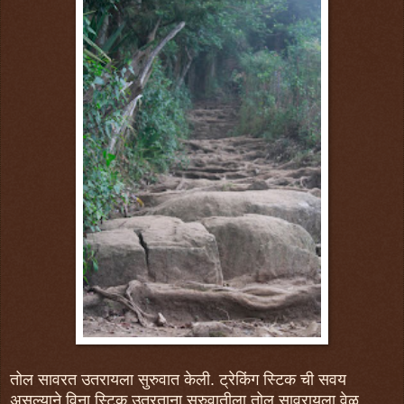
तोल सावरत उतरायला सुरुवात केली. ट्रेकिंग स्टिक ची सवय
असल्याने विना स्टिक उतरताना सुरुवातीला तोल सावरायला वेळ