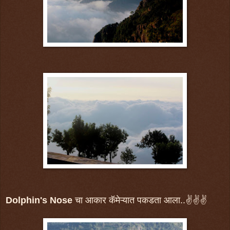
Dolphin's Nose
चा आकार
कॅमेऱ्यात पकडता आला..✌✌✌