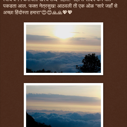
पकडता आल. फक्त नेत्रसुख! आठवली ती एक ओळ "सारे जहाँँ से
अच्छा हिंदोस्ता हमारा"😍😍🙏🙏💖💖