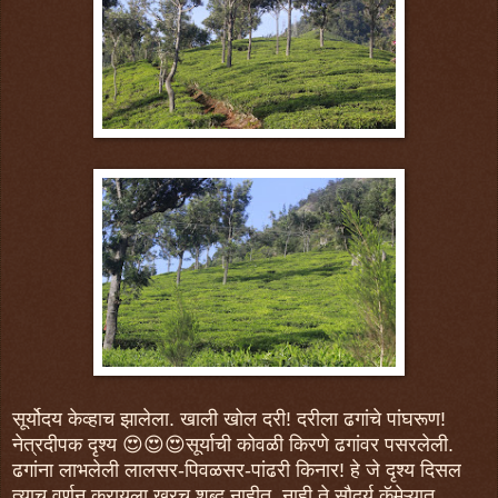
सूर्योदय केव्हाच झालेला. खाली खोल दरी! दरीला ढगांचे पांघरूण!
नेत्रदीपक दृश्य 😍😍😍सूर्याची कोवळी किरणे ढगांवर पसरलेली.
ढगांना लाभलेली लालसर-पिवळसर-पांढरी किनार! हे जे दृश्य दिसल
त्याच वर्णन करायला खरच शब्द नाहीत. नाही ते सौदर्य कॅमेऱ्यात