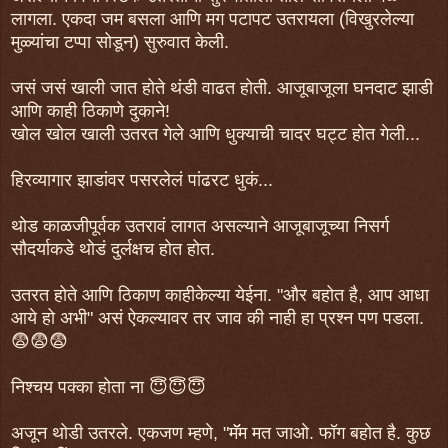
लागला. एकदा जम बसला आणि मग पटापट उतरायला (विखुरलेल्या
मुळ्यांचा टप्पा सोडून) सुरुवात केली.
जसं जसं खाली जात होते थंडी वाढत होती. आजूबाजूला घनदाट झाडी
आणि काही ठिकाणे दुकाने!
खोल खोल खाली उतरत गेले आणि धुक्याची चादर घट्ट होत गेली...
हिरव्यागार झाडांवर पसरलेलं पांढरट धुकं...
थोड काळजीपूर्वक उतरावं लागत असल्याने आजूबाजूच्या निसर्ग
सौदर्याकडे थोडं दुर्लक्षच होत होत.
उतरत होते आणि ठिकाण काहीकेल्या येईना. "और बहोत है, आप आधा
आये हो अभी" असं ऐकल्यावर तर जाव की नाही हा प्रश्न पण पडला.
😨😨😨
निश्चय पक्का होता ना 😇😇😇
अजून थोडी उतरले. एकजण म्हणे, "मॅॅम मत जाओ. फॉग बहोत है. कुछ