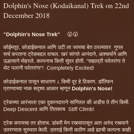
Dolphin's Nose (Kodaikanal) Trek on 22nd
December 2018
"Dolphin's Nose Trek"
😲😲
कोईमतूर, कोडाईकनाल आणि उटी ला जायचा बेत ठरल्यावर गुगल
सर्च करताना ट्रेकबद्दल वाचल. खरं सांगते आनंदाने, आश्चर्याने आणि
उल्हासाने मोहरले. कल्पनाच किती सुंदर होती. "सह्याद्री पर्वतरांगा ते
थेट पलानी पर्वतरांगा"! Completely Excited!
कोडाईकनाल पासून साधारण ८ किमी दूर हे ठिकाण. डाॅल्फिन
प्राण्याच्या नाक सदृश्य आकार म्हणून
Dolphin's Nose!
ट्रेकच्या आरंभाला एका दुकानदाराने सांगितल की अडीच ते तीन किमी.
Deep Descent आणि तितकाच Stiff Climb!
ट्रेक करायचा तर होताच. डांबरी मेन रस्त्यापासून आत अरुंद रस्त्याने
उतरण्यास सुरुवात केली. उतराई किती कठीण आहे ह्याची कल्पना काही