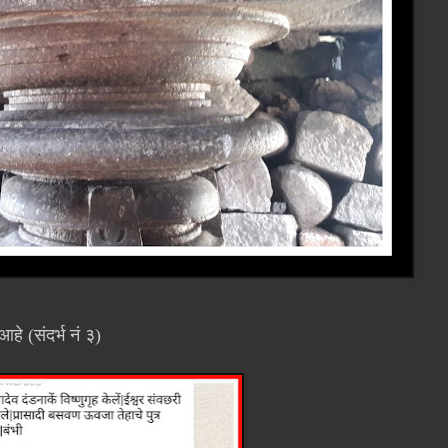
े (संदर्भ नं ३)