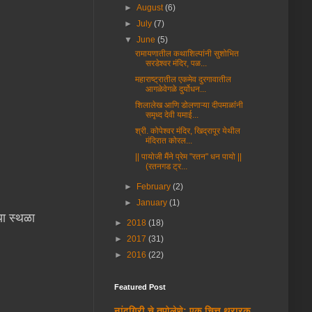
►
August
(6)
►
July
(7)
▼
June
(5)
रामायणातील कथाशिल्पांनी सुशोभित
सरडेश्वर मंदिर, पळ...
महाराष्ट्रातील एकमेव दुरगावातील
आगळेवेगळे दुर्योधन...
शिलालेख आणि डोलणाऱ्या दीपमाळांंनी
समृध्द देवी यमाई...
श्री. कोपेश्वर मंदिर, खिद्रापूर येथील
मंदिरात कोरल...
|| पायोजी मैंने प्रेम "रतन" धन पायो ||
(रतनगड ट्र...
►
February
(2)
►
January
(1)
या स्थळा
►
2018
(18)
►
2017
(31)
►
2016
(22)
Featured Post
नांदगिरी चे तपोलेणे: एक चित्त थरारक