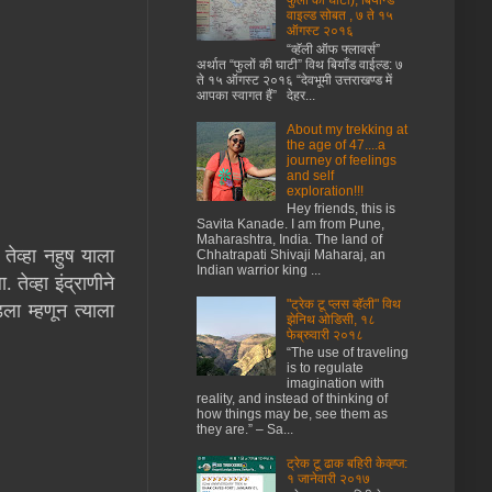
फुलों की घाटी), बियॉन्ड
वाइल्ड सोबत , ७ ते १५
ऑगस्ट २०१६
“व्हॅली ऑफ फ्लावर्स”
अर्थात “फुलों की घाटी” विथ बियाँड वाईल्ड: ७
ते १५ ऑगस्ट २०१६ “देवभूमी उत्तराखण्ड में
आपका स्वागत हैं” देहर...
About my trekking at
the age of 47....a
journey of feelings
and self
exploration!!!
Hey friends, this is
Savita Kanade. I am from Pune,
Maharashtra, India. The land of
 तेव्हा नहुष याला
Chhatrapati Shivaji Maharaj, an
Indian warrior king ...
तेव्हा इंद्राणीने
"ट्रेक टू प्लस व्हॅली" विथ
ा म्हणून त्याला
झेनिथ ओडिसी, १८
फेब्रुवारी २०१८
“The use of traveling
is to regulate
imagination with
reality, and instead of thinking of
how things may be, see them as
they are.” – Sa...
ट्रेक टू ढाक बहिरी केव्ह्ज:
१ जानेवारी २०१७