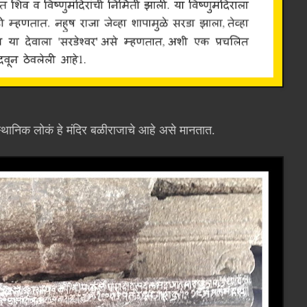
थानिक लोकं हे मंदिर बळीराजाचे आहे असे मानतात.