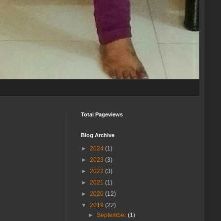
Total Pageviews
Blog Archive
►
2024
(1)
►
2023
(3)
►
2022
(3)
►
2021
(1)
►
2020
(12)
▼
2019
(22)
►
September
(1)