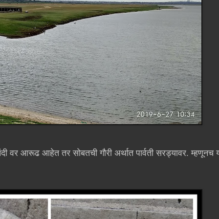
ंदी वर आरूढ आहेत तर सोबतची गौरी अर्थात पार्वती सरड्यावर. म्हणूनच 