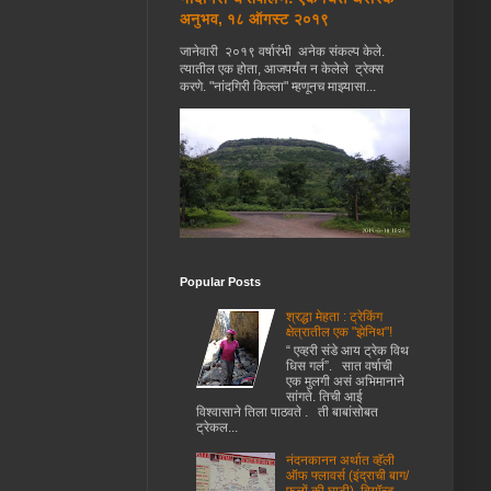
अनुभव, १८ ऑगस्ट २०१९
जानेवारी २०१९ वर्षारंभी अनेक संकल्प केले.
त्यातील एक होता, आजपर्यंत न केलेले ट्रेक्स
करणे. "नांदगिरी किल्ला" म्हणूनच माझ्यासा...
Popular Posts
श्रद्धा मेहता : ट्रेकिंग
क्षेत्रातील एक "झेनिथ"!
“ एव्हरी संडे आय ट्रेक विथ
धिस गर्ल”. सात वर्षाची
एक मुलगी असं अभिमानाने
सांगते. तिची आई
विश्वासाने तिला पाठवते . ती बाबांसोबत
ट्रेकल...
नंदनकानन अर्थात व्हॅली
ऑफ फ्लावर्स (इंद्राची बाग/