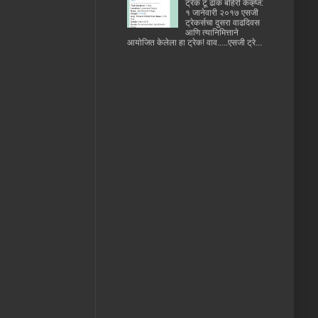
ट्रेक टू ढाक बहिरी केव्ह्ज:
१ जानेवारी २०१७ एसजी
ट्रेकर्सचा दुसरा वाढदिवस
आणि त्यानिमित्ताने
आयोजित केलेला हा ट्रेक! वाव.....एसजी ट्रे...