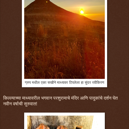
ग्रुप मधील एका सखीने माथ्यावर टिपलेला हा सुंदर रवीकिरण
किल्ल्याच्या माथ्यावरील भगवान परशुरामाचे मंदिर आणि पादुकांचे दर्शन घेत
नवीन वर्षाची सुरुवात!