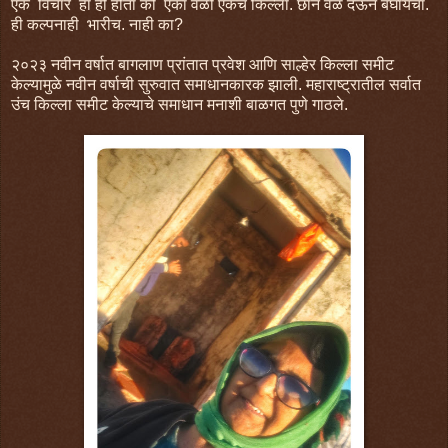
एक विचार हा ही होता की एका वेळी एकच किल्ला. छान वेळ देऊन बघायचा.
ही कल्पनाही भारीच. नाही का?
२०२३ नवीन वर्षात बागलाण प्रांतात प्रवेश आणि साल्हेर किल्ला समीट
केल्यामुळे नवीन वर्षाची सुरुवात समाधानकारक झाली. महाराष्ट्रातील सर्वात
उंच किल्ला समीट केल्याचे समाधान मनाशी बाळगत पुणे गाठले.