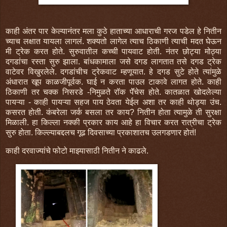
काही अंतर पार केल्यानंतर मला कुठे हाताच्या आधाराची गरज पडेल हे नितीन
च्याच लक्षात यायला लागलं. शक्यतो लागेल त्याच ठिकाणी त्याची मदत घेऊन
मी ट्रेक करत होते. सुरुवातील कच्ची पायवाट होती. नंतर छोट्या मोठ्या
दगडांचा रस्ता सुरु झाला. बांधकामाला जसे दगड लागतात तसे दगड ट्रेक
वाटेवर विखुरलेले. दगडांचीच ट्रेकवाट म्हणूयात. हे दगड सुटे होते त्यांमुळे
अंधारात खूप काळजीपूर्वक. घाई न करता पाउल टाकावे लागत होते. काही
ठिकाणी तर चक्क निसरडे -निमुळते रॉक पॅॅचेस होते. कातळात खोदलेल्या
पायऱ्या - काही पायऱ्या सहज पाय ठेवता येईल अशा तर काही थोड्या उंच.
कसरत होती. कंबरेला जर्क बसला तर काय? नितीन होता त्यामुळे ती सुरक्षा
मिळाली. हा किल्ला नक्की प्रकार काय आहे हा विचार करत रात्रीचा ट्रेक
सुरु होता. किल्ल्याबद्दलच गूढ दिवसाच्या प्रकाशातच उलगडणार होतं!
काही दरवाज्यांचे फोटो माझ्यासाठी नितीन ने काढले.