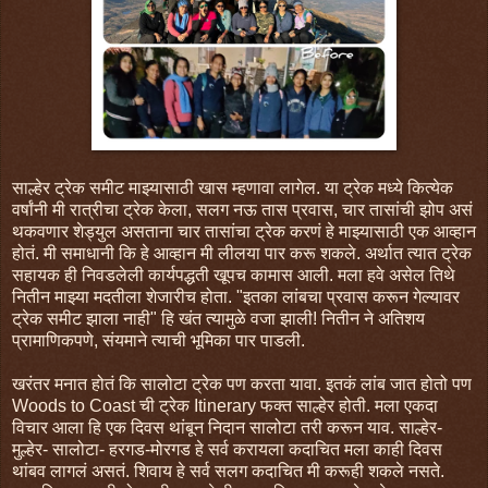
साल्हेर ट्रेक समीट माझ्यासाठी खास म्हणावा लागेल. या ट्रेक मध्ये कित्येक
वर्षांनी मी रात्रीचा ट्रेक केला, सलग नऊ तास प्रवास, चार तासांची झोप असं
थकवणार शेड्युल असताना चार तासांचा ट्रेक करणं हे माझ्यासाठी एक आव्हान
होतं. मी समाधानी कि हे आव्हान मी लीलया पार करू शकले. अर्थात त्यात ट्रेक
सहायक ही निवडलेली कार्यपद्धती खूपच कामास आली. मला हवे असेल तिथे
नितीन माझ्या मदतीला शेजारीच होता. "इतका लांबचा प्रवास करून गेल्यावर
ट्रेक समीट झाला नाही" हि खंत त्यामुळे वजा झाली! नितीन ने अतिशय
प्रामाणिकपणे, संयमाने त्याची भूमिका पार पाडली.
खरंतर मनात होतं कि सालोटा ट्रेक पण करता यावा. इतकं लांब जात होतो पण
Woods to Coast ची ट्रेक Itinerary फक्त साल्हेर होती. मला एकदा
विचार आला हि एक दिवस थांबून निदान सालोटा तरी करून याव. साल्हेर-
मुल्हेर- सालोटा- हरगड-मोरगड हे सर्व करायला कदाचित मला काही दिवस
थांबव लागलं असतं. शिवाय हे सर्व सलग कदाचित मी करूही शकले नसते.