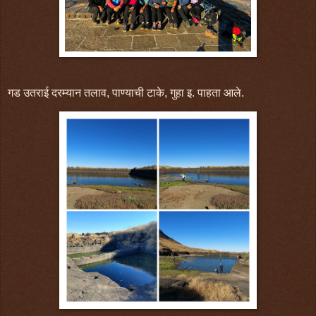
गड उतराई दरम्यान तलाव, पाण्याची टाके, गुहा इ. पाहता आले.