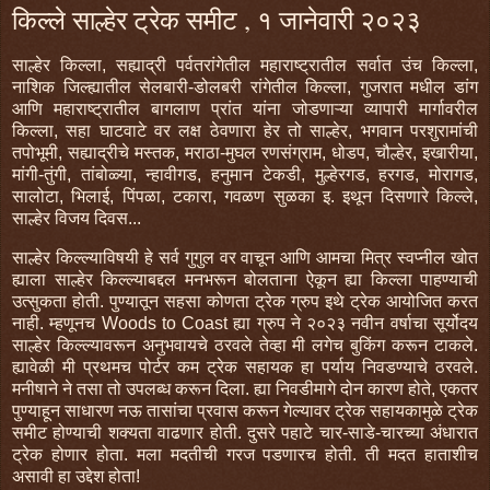
किल्ले साल्हेर ट्रेक समीट , १ जानेवारी २०२३
साल्हेर किल्ला, सह्याद्री पर्वतरांगेतील महाराष्ट्रातील सर्वात उंच किल्ला,
नाशिक जिल्ह्यातील सेलबारी-डोलबरी रांगेतील किल्ला, गुजरात मधील डांग
आणि महाराष्ट्रातील बागलाण प्रांत यांना जोडणाऱ्या व्यापारी मार्गावरील
किल्ला, सहा घाटवाटे वर लक्ष ठेवणारा हेर तो साल्हेर, भगवान परशुरामांची
तपोभूमी, सह्याद्रीचे मस्तक, मराठा-मुघल रणसंग्राम, धोडप, चौल्हेर, इखारीया,
मांगी-तुंगी, तांबोळ्या, न्हावीगड, हनुमान टेकडी, मुल्हेरगड, हरगड, मोरागड,
सालोटा, भिलाई, पिंपळा, टकारा, गवळण सुळका इ. इथून दिसणारे किल्ले,
साल्हेर विजय दिवस...
साल्हेर किल्ल्याविषयी हे सर्व गुगुल वर वाचून आणि आमचा मित्र स्वप्नील खोत
ह्याला साल्हेर किल्ल्याबद्दल मनभरून बोलताना ऐकून ह्या किल्ला पाहण्याची
उत्सुकता होती. पुण्यातून सहसा कोणता ट्रेक ग्रुप इथे ट्रेक आयोजित करत
नाही. म्हणूनच Woods to Coast ह्या ग्रुप ने २०२३ नवीन वर्षाचा सूर्योदय
साल्हेर किल्ल्यावरून अनुभवायचे ठरवले तेव्हा मी लगेच बुकिंग करून टाकले.
ह्यावेळी मी प्रथमच पोर्टर कम ट्रेक सहायक हा पर्याय निवडण्याचे ठरवले.
मनीषाने ने तसा तो उपलब्ध करून दिला. ह्या निवडीमागे दोन कारण होते, एकतर
पुण्याहून साधारण नऊ तासांचा प्रवास करून गेल्यावर ट्रेक सहायकामुळे ट्रेक
समीट होण्याची शक्यता वाढणार होती. दुसरे पहाटे चार-साडे-चारच्या अंधारात
ट्रेक होणार होता. मला मदतीची गरज पडणारच होती. ती मदत हाताशीच
असावी हा उद्देश होता!