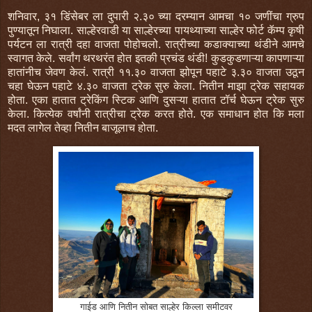
शनिवार, ३१ डिंसेबर ला दुपारी २.३० च्या दरम्यान आमचा १० जणींचा ग्रुप
पुण्यातून निघाला. साल्हेरवाडी या साल्हेरच्या पायथ्याच्या साल्हेर फोर्ट कॅम्प कृषी
पर्यटन ला रात्री दहा वाजता पोहोचलो. रात्रीच्या कडाक्याच्या थंडीने आमचे
स्वागत केले. सर्वांग थरथरंत होत इतकी प्रचंड थंडी! कुडकुडणाऱ्या कापणाऱ्या
हातांनीच जेवण केलं. रात्री ११.३० वाजता झोपून पहाटे ३.३० वाजता उठून
चहा घेऊन पहाटे ४.३० वाजता ट्रेक सुरु केला. नितीन माझा ट्रेक सहायक
होता. एका हातात ट्रेकिंग स्टिक आणि दुसऱ्या हातात टॉर्च घेऊन ट्रेक सुरु
केला. कित्येक वर्षांनी रात्रीचा ट्रेक करत होते. एक समाधान होत कि मला
मदत लागेल तेव्हा नितीन बाजूलाच होता.
गाईड आणि नितीन सोबत साल्हेर किल्ला समीटवर