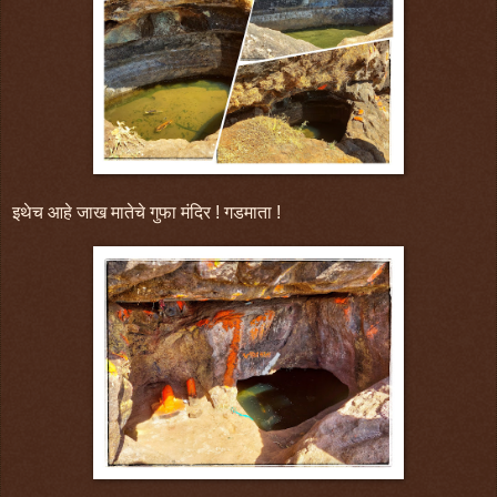
इथेच आहे जाख मातेचे गुफा मंदिर ! गडमाता !