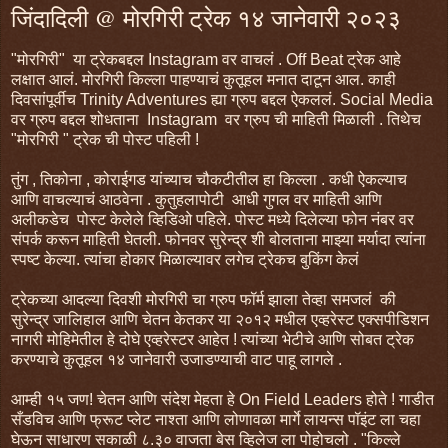
जिंदादिली @ मोरगिरी ट्रेक १४ जानेवारी २०२३
"मोरगिरी" या ट्रेकबद्दल Instagram वर वाचलं . Off Beat ट्रेक आहे
लक्षात आलं. मोरगिरी किल्ला पाहण्याचं कुतूहल मनात दाटून आल. काही
दिवसांपूर्वीच Trinity Adventures ह्या ग्रुप बद्दल ऐकललं. Social Media
वर ग्रुप बद्दल शोधताना Instagram वर ग्रुप ची माहिती मिळाली . तिथेच
"मोरगिरी " ट्रेक ची पोस्ट पहिली !
तुंग , तिकोना , कोराईगड यांच्याच चौकटीतील हा किल्ला . कधी ऐकल्याच
आणि वाचल्याचं आठवेना . कुतुहलापोटी आधी गुगल वर माहिती आणि
अलीकडेच पोस्ट केलेले व्हिडिओ पहिले. पोस्ट मध्ये दिलेल्या फोन नंबर वर
संपर्क करून माहिती घेतली. फोनवर सुरेन्द्र शी बोलताना माझ्या मर्यादा त्यांना
स्पष्ट केल्या. त्यांचा होकार मिळाल्यावर लगेच ट्रेकच बुकिंग केलं
ट्रेकच्या आदल्या दिवशी मोरगिरी चा ग्रुप फॉर्म झाला तेव्हा समजलं की
सुरेन्द्र जालिहाल आणि चेतन केतकर या २०१२ मधील एव्हरेस्ट एक्सपीडिशन
नागरी मोहिमेतील हे दोघे एव्हरेस्टर आहेत ! त्यांच्या भेटीचे आणि सोबत ट्रेक
करण्याचे कुतूहल १४ जानेवारी उजाडण्याची वाट पाहू लागले .
आम्ही १५ जण! चेतन आणि संदेश मेहता हे On Field Leaders होते ! गाडीत
सँडविच आणि फ्रूट प्लेट नाश्ता आणि लोणावळा मार्गे लायन्स पॉइंट ला चहा
घेऊन साधारण सकाळी ८.३० वाजता बेस व्हिलेज ला पोहोचलो . "किल्ले