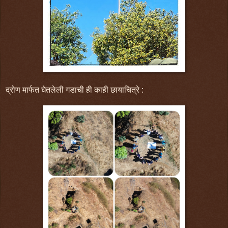
द्रोण मार्फत घेतलेली गडाची ही काही छायाचित्रे :