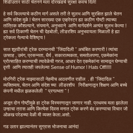
शिडीउतार साठी चेतनने मला दोरखंडचे सुरक्षा कवच दिले!
हे सर्व किल्ल्याचे कठीण मार्ग असले तरी ते सुलभ आणि सुरक्षित झाले चेतन
आणि संदेश मुळे ! चेतन सारख्या एक एव्हरेस्टर ह्या कठीण गोष्टी त्याच्या
तांत्रिक कौशल्याने, संयमाने, अनुभवाने आणि मार्गदर्शने अत्यंत सुलभ केल्या !
ह्या सर्व ठिकाणी चेतन ची देहबोली, लीडरशिप अनुभवायला मिळाली हे ह्या
ट्रेकला गेल्याचे वैशिष्ट्य !
सात शूरवीरांची ट्रेक दरम्यानची "जिंदादिली " अचंबित करणारी ! त्यांचा
उत्साह , उमंग, प्रसन्नता, धैर्य , सकारात्मकता, समतोलपणा, एकमेकांना
प्रोत्साहित करण्याची त्यावेळेची गरज, आधार देत एकमेकांना सामावून घेण्याची
वृत्ती आणि त्यातही जपलेल्या Sense of Humor ! Hats Off!!!!!
मोरगिरी ट्रेक माझ्यासाठी नेहमीच आठवणीत राहील . ही "जिंदादिल "
व्यक्तिमत्व, चेतन आणि संदेश च्या लीडरशीप निरीक्षणातून शिक्षण आणि बच्चे
कंपनी मधील झळकलेली " प्रगल्भता " !
अजून दोन गोष्टीमुळे हा ट्रेक विस्मरणातून जाणार नाही. प्रथमच मला झालेला
उन्हाचा त्रास आणि कित्येक दिवस मनात ट्रेक करणे बंद करण्याचा विचार जो
ओळख परेडच्या वेळी मी व्यक्त केला.असो.
गड उतार झाल्यानंतर सुग्रास भोजनाचा आनंद!