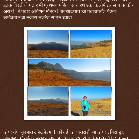
इतकं विस्तीर्ण पठार मी प्रथमचं पहिलं. साधारण एक किलोमीटर लांब नक्कीच
असावं . हे पठार अतिशय मोहक ! पावसाळ्यात ह्या पठारापर्यंत येऊन
सभोवतालचा नजारा नजरेत साठून घ्यावा.
डोंगररांगा धुक्यात लपेटलेल्या ! कोराईगड, भातराशी चा डोंगर , विसापूर,
लोहगड, कोराईगड डयूक्स नोज इ. किल्ल्याच्या रांगा चेतन ने लोकेट करून