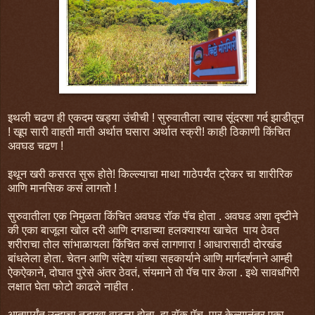
इथली चढण ही एकदम खड्या उंचीची ! सुरुवातीला त्याच सूंदरशा गर्द झाडीतून
! खूप सारी वाहती माती अर्थात घसारा अर्थात स्क्री! काही ठिकाणी किंचित
अवघड चढण !
इथून खरी कसरत सुरू होते! किल्ल्याचा माथा गाठेपर्यंत ट्रेकर चा शारीरिक
आणि मानसिक कसं लागतो !
सुरुवातीला एक निमुळता किंचित अवघड रॉक पॅच होता . अवघड अशा दृष्टीने
की एका बाजूला खोल दरी आणि दगडाच्या हलक्याश्या खाचेत पाय ठेवत
शरीराचा तोल सांभाळायला किंचित कसं लागणारा ! आधारासाठी दोरखंड
बांधलेला होता. चेतन आणि संदेश यांच्या सहकार्याने आणि मार्गदर्शनाने आम्ही
ऐकऐकाने, दोघात पुरेसे अंतर ठेवतं, संयमाने तो पॅच पार केला . इथे सावधगिरी
लक्षात घेता फोटो काढले नाहीत .
आतापर्यंत उन्हाचा तडाखा वाढला होता. हा रॉक पॅच पार केल्यानंतर एका