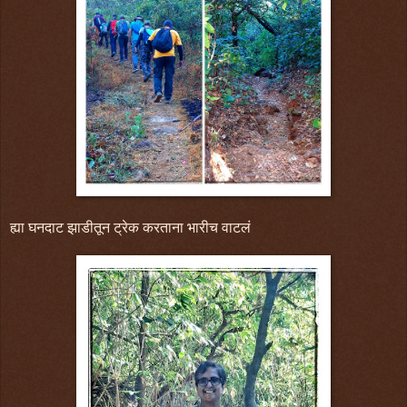
ह्या घनदाट झाडीतून ट्रेक करताना भारीच वाटलं