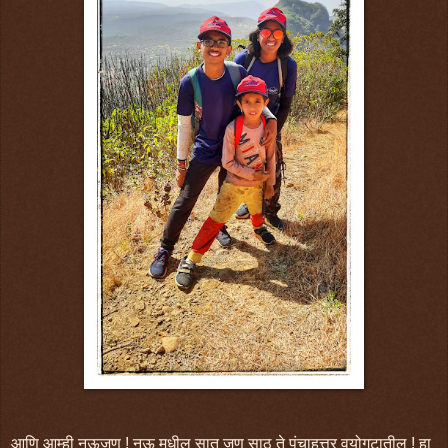
आणि आम्ही नऊजण ! नऊ मधील सात जण साठ ते पंचाहत्तर वयोगटातील ! हा