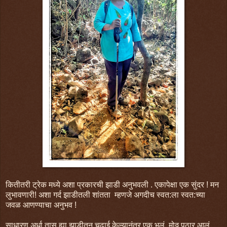
कितीतरी ट्रेक मध्ये अशा प्रकारची झाडी अनुभवली . एकापेक्षा एक सुंदर ! मन
लुभावणारी! अशा गर्द झाडीतली शांतता म्हणजे अगदीच स्वत:ला स्वत:च्या
जवळ आणण्याचा अनुभव !
साधारण अर्धा तास ह्या झाडीतून चढाई केल्यानंतर एक भलं मोठ्ठ पठार आलं.