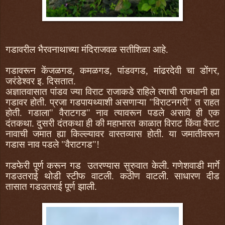
गडावरील भैरवनाथाच्या मंदिराजवळ सतीशिळा आहे.
गडावरून केंजळगड, कमळगड, पांडवगड, मांढरदेवी चा डोंगर,
जरंडेश्वर इ. दिसतात.
अज्ञातवासात पांडव ज्या विराट राजाकडे राहिले त्याची राजधानी ह्या
गडावर होती. प्रजा गडपायथ्याशी असणाऱ्या "विराटनगरी" त राहत
होती. गडाला" वैराटगड" नाव त्यावरून पडले असावे ही एक
दंतकथा. दुसरी दंतकथा ही की महाभारत काळात विराट किंवा वैराट
नावाची जमात ह्या किल्ल्यावर वास्तव्यास होती. या जमातीवरून
गडास नाव पडले "वैराटगड"!
गडफेरी पूर्ण करून गड उतरण्यास सुरुवात केली. गणेशवाडी मार्गे
गडउतराई थोडी स्टीफ वाटली. कठीण वाटली. साधारण दीड
तासात गडउतराई पूर्ण झाली.