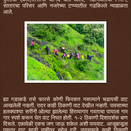
सातारचा परिसर आणि नजरेच्या टप्प्यातील गडकिल्ले न्याहाळता
आले.
ह्या गडाकडे तसे फारसे कोणी फिरकत नसल्याने चढायची वाट
आखलेली नव्हती. रादर काही ठिकाणी वाट देखील नव्हती. पावसाच्या
हलक्याश्या सरींनी ओल्या झालेल्या हिरव्यागार गवताचा पायाला गार
गार स्पर्श करून घेत वाट निघत होती. १-२ ठिकाणी दिशादर्शक बाण
दिसले. एकावेळी एकच जण जाऊ शकेल अशी पायवाट. आजूबाजूला
एकतर दाट झाडी नाहीतर खोल दरी. पावसामुळे काही ठिकाणी