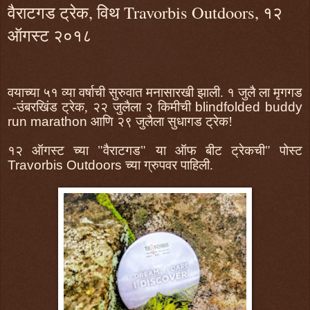
वैराटगड ट्रेक, विथ Travorbis Outdoors, १२
ऑगस्ट २०१८
वयाच्या ५१ व्या वर्षाची सुरुवात
मना
सारखी
झाली. १ जुलै ला मृगगड
-
उंबरखिंड ट्रेक
,
२२ जुलैला २ किमीची
blindfolded buddy
run marathon
आणि २९ जुलैला सुधागड ट्रेक!
१२ ऑगस्ट च्या "वैराटगड" या ऑफ बीट ट्रेकची" पोस्ट
Travorbis Outdoors
च्या ग्रुपवर पाहिली.