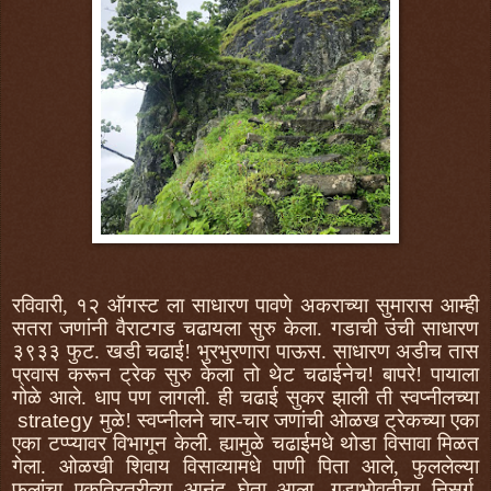
रविवारी, १२ ऑगस्ट ला साधारण पावणे अकराच्या सुमारास आम्ही
सतरा जणांनी वैराटगड चढायला सुरु केला. गडाची उंची साधारण
३९३३ फुट. खडी चढाई! भुरभुरणारा पाऊस. साधारण अडीच तास
प्रवास करून ट्रेक सुरु केला तो थेट चढाईनेच! बापरे! पायाला
गोळे आले. धाप पण लागली. ही चढाई सुकर झाली ती स्वप्नीलच्या
strategy
मुळे! स्वप्नीलने चार-चार जणांची ओळख ट्रेकच्या एका
एका टप्प्यावर विभागून केली. ह्यामुळे चढाईमधे थोडा विसावा मिळत
गेला. ओळखी शिवाय विसाव्यामधे पाणी पिता आले, फुललेल्या
फुलांचा एकत्रितरीत्या आनंद घेता आला, गडाभोवतीचा निसर्ग,