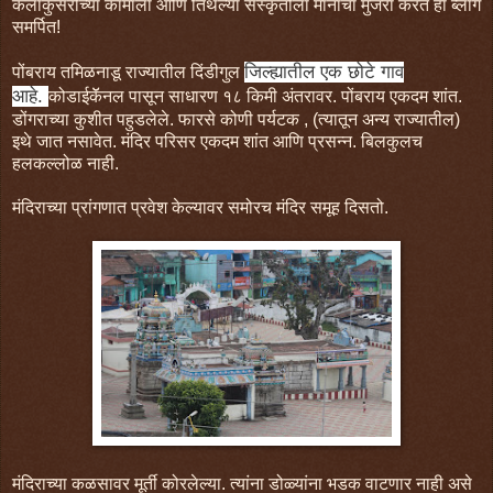
कलाकुसरीच्या कामाला आणि तिथल्या संस्कृतीला मानाचा मुजरा करत हा ब्लॉग
समर्पित!
जिल्ह्यातील एक छोटे गाव
पोंबराय तमिळनाडू राज्यातील दिंडीगुल
आहे.
कोडाईकॅॅनल पासून साधारण १८ किमी अंतरावर. पोंबराय एकदम शांत.
डोंगराच्या कुशीत पहुडलेले. फारसे कोणी पर्यटक , (त्यातून अन्य राज्यातील)
इथे जात नसावेत. मंदिर परिसर एकदम शांत आणि प्रसन्न. बिलकुलच
हलकल्लोळ नाही.
मंदिराच्या प्रांगणात प्रवेश केल्यावर समोरच मंदिर समूह दिसतो.
मंदिराच्या कळसावर मूर्ती कोरलेल्या. त्यांना डोळ्यांना भडक वाटणार नाही असे