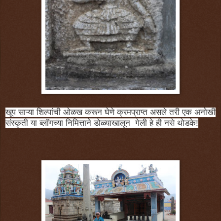
खूप साऱ्या शिल्पांची ओळख करून घेणे क्रमप्राप्त असले तरी एक अनोखी
संस्कृती या ब्लॉगच्या निमित्ताने डोळ्याखालून गेली हे ही नसे थोडके!