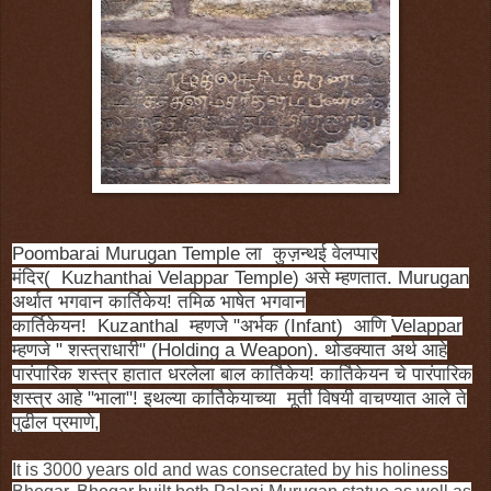
Poombarai Murugan Temple ला
कुज़न्थई वेलप्पार
मंदिर(
Kuzhanthai Velappar Temple) असे म्हणतात. Murugan
अर्थात भगवान कार्तिकेय! तमिळ भाषेत भगवान
कार्तिकेयन!
Kuzanthal
म्हणजे "अर्भक (Infant) आणि
Velappar
म्हणजे " शस्त्राधारी" (Holding a Weapon). थोडक्यात अर्थ आहे
पारंपारिक शस्त्र हातात धरलेला बाल कार्तिकेय! कार्तिकेयन चे पारंपारिक
शस्त्र आहे "भाला"! इथल्या कार्तिकेयाच्या मूर्ती विषयी वाचण्यात आले ते
पुढील प्रमाणे,
It is 3000 years old and was consecrated by his holiness