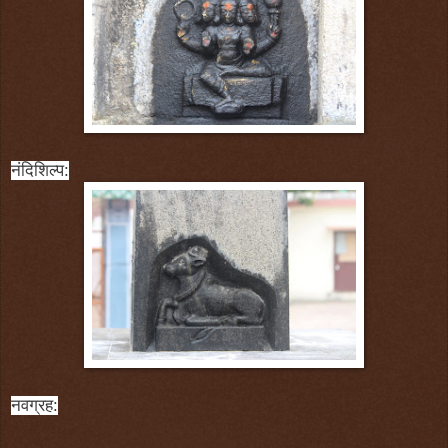
नंदिशिल्प:
नवग्रह: