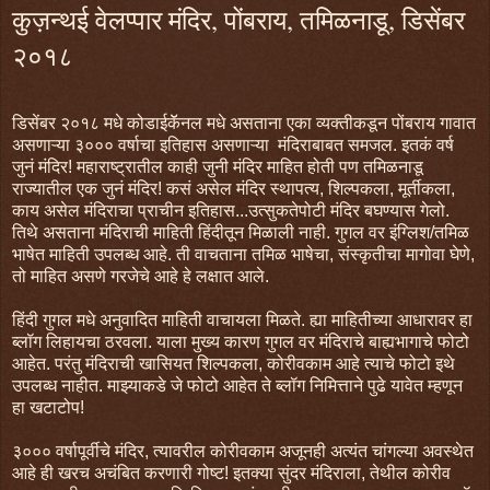
कुज़न्थई वेलप्पार मंदिर, पोंबराय, तमिळनाडू, डिसेंबर
२०१८
डिसेंबर २०१८ मधे कोडाईकॅॅनल मधे असताना एका व्यक्तीकडून पोंबराय गावात
असणाऱ्या ३००० वर्षाचा इतिहास असणाऱ्या मंदिराबाबत समजल. इतकं वर्ष
जुनं मंदिर! महाराष्ट्रातील काही जुनी मंदिर माहित होती पण तमिळनाडू
राज्यातील एक जुनं मंदिर! कसं असेल मंदिर स्थापत्य, शिल्पकला, मूर्तीकला,
काय असेल मंदिराचा प्राचीन इतिहास...उत्सुकतेपोटी मंदिर बघण्यास गेलो.
तिथे असताना मंदिराची माहिती हिंदीतून मिळाली नाही. गुगल वर इंग्लिश/तमिळ
भाषेत माहिती उपलब्ध आहे. ती वाचताना तमिळ भाषेचा, संस्कृतीचा मागोवा घेणे,
तो माहित असणे गरजेचे आहे हे लक्षात आले.
हिंदी गुगल मधे अनुवादित माहिती वाचायला मिळते. ह्या माहितीच्या आधारावर हा
ब्लॉग लिहायचा ठरवला. याला मुख्य कारण गुगल वर मंदिराचे बाह्यभागाचे फोटो
आहेत. परंतु मंदिराची खासियत शिल्पकला, कोरीवकाम आहे त्याचे फोटो इथे
उपलब्ध नाहीत. माझ्याकडे जे फोटो आहेत ते ब्लॉग निमित्ताने पुढे यावेत म्हणून
हा खटाटोप!
३००० वर्षापूर्वीचे मंदिर, त्यावरील कोरीवकाम अजूनही अत्यंत चांगल्या अवस्थेत
आहे ही खरच अचंबित करणारी गोष्ट! इतक्या सुंदर मंदिराला, तेथील कोरीव