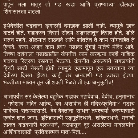
पाहून मला मात्र तो गड खडा आणि प्राण्याच्या डौलदार
शिंगासारखा वाटला!
इथेदेखील चढताना ङ्गारशी दमछाक झाली नाही. त्यामुळे छान
वाटतं होते. गडावरुन निसर्ग सौदर्य अङ्गलातून दिसत होते. डोळे
भरुन पहावे
डोळयात साठवावे आणि शांततेत ते काय सांगताहेत ते
,
ऐकावे. बस्स अजून काय हवे
गडावर तुंगाई मातेचे मंदिर आहे.
?
तिच्या दर्शनाला गडाखालील कंपनीत काम करणार्‍या काही नाशिक
गावच्या स्त्रिया रस्त्यात भेटल्या. कंपनीत असल्याने सगळयांनी
हिरवी साडी नेसली होती त्यामुळे एकामागून एक उतरताना त्या
देवीरुप दिसत होत्या. काहीं तर अनवाणी गड उतरत होत्या.
भक्तीच्या माध्यमातून जी शक्ती मिळते ती एक अनुभूतीच!
आतापर्यंत सर केलेल्या बहुतेक गडावर महादेवाच
देवीच
हनुमानाच
,
,
गणेशाच मंदिर आहेच. का असावीत ही मंदिर/प्रतिमा
गडाचं
,
?
पावित्र्य राखण्यासाठी
देव-देवतांना साधना-तपश्‍चर्या करण्यासाठी
,
एकांत-शांत जागा
इतिहासाची स्ङ्गूर्तीस्थाने
शक्तिस्थाने
मनाची
,
,
,
ताकद वाढवणारी बलस्थाने
घरापासून दूर असलेल्या मावळयांना
,
आर्शिवादासाठी प्रतिकात्मक माता-पिता....