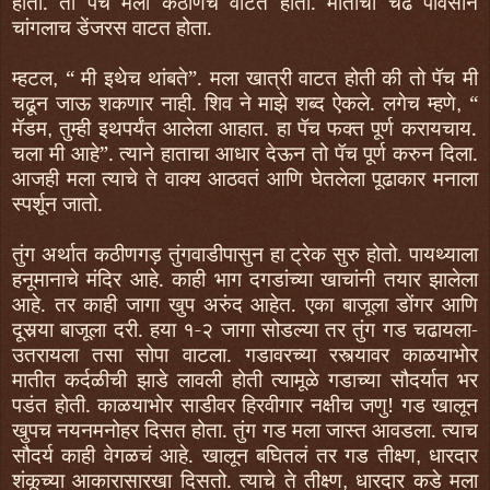
होता. तो पॅच मला कठीणच वाटत होता. मातीचा चढ पावसाने
चांगलाच डेंजरस वाटत होता.
म्हटल
“
मी इथेच थांबते
”
. मला खात्री वाटत होती की तो पॅच मी
,
चढून जाऊ शकणार नाही. शिव ने माझे शब्द ऐकले. लगेच म्हणे
“
,
मॅडम
तुम्ही इथपर्यंत आलेला आहात. हा पॅच
फ
क्त पूर्ण करायचाय.
,
चला मी आहे
”.
त्याने हाताचा आधार देऊन तो पॅच पूर्ण करुन दिला.
आजही मला त्याचे ते वाक्य आठवतं आणि घेतलेला पूढाकार मनाला
स्पर्शून जातो.
तुंग अर्थात कठीणगड़ तुंगवाडीपासुन हा ट्रेक सुरु होतो. पायथ्याला
हनूमानाचे मंदिर आहे. काही भाग दगडांच्या खाचांनी तयार झालेला
आहे. तर काही जागा खुप अरुंद आहेत. एका बाजूला डोंगर आणि
दूसर्‍या बाजूला दरी. हया
१-२
जागा सोडल्या तर तुंग गड चढायला-
उतरायला तसा सोपा वाटला. गडावरच्या रस्त्यावर काळयाभोर
मातीत कर्दळीची झाडे लावली होती त्यामूळे गडाच्या सौदर्यात भर
पडंत होती. काळयाभोर साडीवर हिरवीगार नक्षीच जणु! गड खालून
खुपच नयनमनोहर दिसत होता. तुंग गड मला जास्त आवडला. त्याच
सौदर्य काही वेगळचं आहे. खालून बघितलं तर गड तीक्ष्ण
धारदार
,
शंकूच्या आकारासारखा दिसतो. त्याचे ते तीक्ष्ण
धारदार कडे मला
,