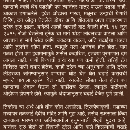
पावसाचे काही थेंब पडलेही पण त्यानंतर मात्र पाऊस पडला नाही.
आकाश ढगाळलेले
हवेत थोडासा गारवा
मधूनच उन्हाची येणारी
,
,
तिरिप
ढग ओढून घेतलेले डोंगर आणि शीतलता अशा वातावरणात
,
ट्रेक सुरु झाला. यावेळी आम्ही जाणारी वाट वेगळी होती.
१४
जून
२०१५
रोजी घेतलेला ट्रेक चा मार्ग थोडा लांबलचक वाटला आणि
आत्ताचा हा मार्ग छोटा आणि जवळचा वाटला
अति चढाईचा नव्हता
,
आणि तुलनेने सोपा होता. त्यामूळे मला आनंदच होत होता. घाम
गळत होता पण हवामानामूळे असेल कदाचित
इतक्या प्रमाणात दम
,
लागला नाही. पाणी पिण्याची वारंवारता पण कमी होती. तरिही टँग
मिश्रित पाणी तयार होतेच. काही ट्रेक च्या अनुभवाने आणि ट्रेक
लीडरच्या सांगण्यानूसार पाण्याचा घोट घेत घेत चढाई करायची
म्हणजे पायाला क्रॅम्प येत नाही. रेनकोट सोबत नेला होता पण
पावसाचा अंदाज घेऊन तो गाडीतच ठेवला. त्यामूळे पाठीवरचे
ओझेपण झेपणारे होते. त्यामूळे अंदाजानूसार चढाई वेळेत पूर्ण झाली.
तिकोना चा अर्थ आहे तीन कोन असलेला
त्रिकोणाकृती! गडाच्या
,
मध्यावर तळजाई देवीच मंदिर आणि गुहा आहे
तसेच राक्षसाला किंवा
,
दानवाला मारण्याच्या अर्विभावातील हनुमानाची शेंदरी मुद्रा आहे.
यानंतर सुरु होतो तो शिवाजी ट्रेल आणि बाले किल्ल्याची चढाई