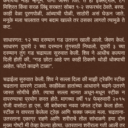
करायची नाही म्हणून. पाणी जास्त पिते. ते ही इक्लट्रॉल
टँग
,
मिश्रित किंवा सरळ लिंबू सरबत! सोबत
१-२
स
फ
रचंद ठेवते. बस्स.
काही वेळा पूरणपोळी
आंब्याची पोळी
साठोरी असं घेऊन जाते.
,
,
मनूके मला चालतात पण बदाम खाल्ले तर ठसका लागतो त्यामुळे ते
कट.
साधारणत:
१२
च्या दरम्यान गड उतरुन खाली आलो. जेवण केलं.
साधारण
दुपारी
२
च्या दरम्यान तुंगसाठी निघालो. दूपारी
३
च्या
दरम्यान तुंग गड चढायला सुरुवात केली. शिव ने आधीच कल्पना
दिली होती की
“
गड छोटा आहे पण काही ठिकाणे थोडी धोक्याची
,
आहेत.
फो
टो काढणे टाळा
”.
चढाईला सुरुवात केली. शिव ने सल्ला दिला की माझी ट्रेकींग स्टीक
चढताना वापरणे टाळावे. काहीवेळा हातांच्या आधाराने चढणे-उतरणे
जास्त सोयीचे होते. त्याचा सल्ला मानत अधून-मधून स्टीक न
वापरण्याचा प्रयोग करत होते. मागच्या वर्षी
१४ फे
ब्रुवारी
२०१५
रोजी वासोटा हा एस. जी बरोबरचा नववा जंगल ट्रेक केला होता.
स्टीक न वापरता केलेला ट्रे़क़ आणि चक्क जमला मला. चढताना-
उतरताना एकाग्र राहणे आणि शरीराचे तोल सांभाळणे हया दोन
मुख्य गोष्टी मी तेव्हा केल्या होत्या. उतरताना शरीराला गती आली तर