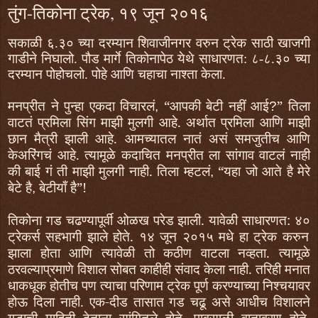
तुंग-तिकोना ट्रेक, १९ जून २०१६
सकाळी
६.३०
च्या दरम्यान शिवाजीनगर वरुन ट्रेक साठी खाजगी
गाडीने निघालो. पौड मार्गे तिकोनापेठ येथे साधारणत:
८-८.३०
च्या
दरम्यान पोहोचलो. पोहे आणि चहाचा नाश्ता केला.
मनप्रीत ने पुन्हा एकदा विचारलं
“
आपकी बेटी नहीं आई
”
तिला
,
?
वाटतं प्रमिला सिंग माझी मुलगी आहे. अर्थात प्रमिला आणि माझी
छान मैत्री झाली आहे. आमच्यातल नातं असं समजुतीच आणि
केअरिंगचं आहे. त्यामूळे कदाचित मनप्रीत ला सांगाव वाटलं नाही
की बाई गं ती माझी मुलगी नाही. तिला म्हटलं
“
यहा जो आते है मेरे
,
बेटे है
बेटीयाँ है”
!
,
तिकोना गड चढण्यापूर्वी ओळख परेड झाली. यावेळी साधारणत:
४०
ट्रेकर्स सहभागी झाले होते.
१४
जून
२०१५
मधे हा ट्रेक करुन
झाला होता आणि त्यावेळी तो कठीण वाटला नव्हता. त्यामूळे
ठरवल्याप्रमाणे विशाल सोबत काहीही संवाद केला नाही. तरिही मनात
धाकधूक होतीच पण त्याचा परिणाम ट्रेक पूर्ण करण्याच्या निश्‍चयावर
होऊ दिला नाही. एक-दीड तासात गड चढू असे आधीच विशालने
गडाची माहिती देताना सांगितले होते. पावसाळी वातावरण होते.