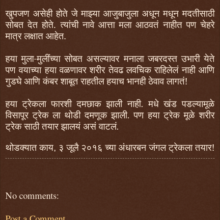
खुपजण असेही होते जे माझ्या आजुबाजुला अधून मधून मदतीसाठी
सोबत देत होते. त्यांची नावे आत्ता मला आठवतं नाहीत पण चेहरे
मात्र लक्षात आहेत.
हया मुला-मुलींच्या सोबत असल्यावर मनाला जबरदस्त उभारी येते
पण वयाच्या हया वळणावर शरीर तेवढ लवचिक राहिलेलं नाही आणि
गुडघे आणि कंबर शाबूत राहतील हयाच भानही ठेवाव लागतं!
हया ट्रेकला
फा
रशी दमछाक झाली नाही. मधे खंड पडल्यामूळे
विसापूर ट्रेक ला थोडी दमणूक झाली. पण हया ट्रेक मूळे शरीर
ट्रेक साठी तयार झालयं असं वाटलं.
थोडक्यात काय
३
जूलै
२०१६
च्या अंधारबन जंगल ट्रेकला तयार!
,
No comments:
Post a Comment