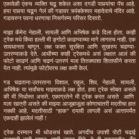
एकावेळी एकच व्यक्ति चढू शकेल अशा दगडी पायर्‍यांचा पॅच आहे.
हया पायर्‍या चढून गेलं की गडावर त्र्यंबकेश्‍वर महादेवाचे मंदिर आहे.
गडावरुन पवना धरणाचा निसर्गरम्य परिसर दिसतो.
माझा कॅमेरा नेहाली
सायली आणि अभिषेक कडे दिला होता. काही
,
ट्रेक मधे किंवा हल्ली मी ङ्गोटो काढण्याच्या मागे लागतच नाही. एक
सावधानता म्हणून. लक्ष
फ
क्त सुरक्षित आणि सुखरुप चढण्या-
उतरण्याकडे देते. आधीच्या काही ट्रेकमधे असं लक्षात आलं की
फो
टो काढणं आणि चढणं-उतरणं मला तितक्याशा शिता
फी
ने करता
येत नाही. त्यांमूळे
फो
टोवरच लक्ष कमी केलं.
गड चढताना-उतरताना विशाल
राहूल
शिव
नेहाली
सायली
,
,
,
,
,
अभिंषेक या
सर्वांचच
माझ्याकडे लक्ष होतं. हया ट्रेक सोबत असले
की मी निर्धास्त असते. एकाग्रतेने मी ट्रेक करत असते आणि
मला खात्री असते की माझ्या आजूबाजूला कोणाचातरी मदतीचा हात
नक्की आहे. मदतीसाठी
“
हाक
”
दयावी लागली असं आत्तापर्यंत
एकदाही झालेलं नाही !
ट्रेक दरम्यान मी थोडसचं खाते. अगदीच उपाशी पोटी चढाई