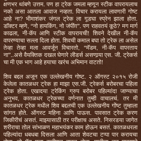
क्षणभर थांबणे उत्तम. पण हा ट्रेक जमला म्हणून स्टीक वापरायलाच
नको असा आतला आवाज नव्हता. विचार करायला लावणारी गोष्ट
आहे ना
भीमाशंकर जंगल ट्रेक ला गूडघा स्प्रेन झाला होता.
?
डॉक्टर म्हणे
“
नो हायकिंग
नो जंपींग़
”.
पण राहवतयं कूठे
मग मार्ग
,
,
?
काढला
,
नी
-
कॅप आणि स्टीक वापरायची! शिवने देखील नी
-
कॅप
वापरण्याचा सल्ला दिला होता. शिवची कमाल बघा तो ट्रेक ला असेल
तेव्हा तेव्हा मला आवर्जून विचारतो
“
मॅडम
नी
-
कॅप वापरताय
,
,
ना
”
..असे वैयक्तिक दखल घेणारे लीडर्स असणार्‍या एस. जी. ट्रेकर्स
चा मी एक भाग आहे हयाचा खरंच अभिमान वाटतो!
शिव बद्दल अजून एक उल्लेखनीय गोष्ट.
२
ऑगस्ट
२०१५
रोजी
केलेला कातळधर ट्रेक हा माझा एस.जी. ट्रेकर्स बरोबरचा पहिला
ट्रेक होता. एखादया ट्रेकिंग ग्रुप बरोबर पहिल्यांदा जाण्याचा
अनुभव
कातळधर ट्रेकच्या वर्णनात तुम्ही वाचालचं. तर मी
,
कातळधर ट्रेक मधील शिव बद्दलची एक उल्लेखनीय गोंष्ट तुम्हाला
सांगत होते. ऑगस्ट महिना आणि पाऊस. पावसात ट्रेक करण
जिकीरीचं असतं. माझ्यासाठी तर परीक्षाच असते. निसरडया जागेत
शरीराचा तोल सांभाळण महाभयंकर काम होऊन बसतं. कातळधरला
पहिल्यांदा धबधबा दिसला आणि आता शेवटचा टप्पा पार करायचा