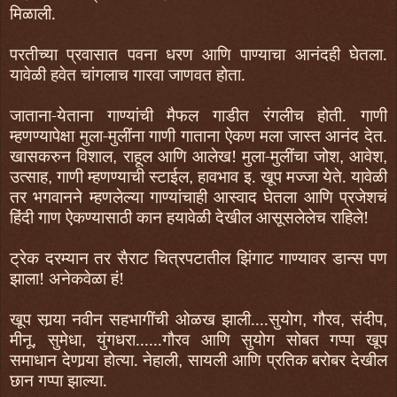
मिळाली.
परतीच्या प्रवासात पवना धरण आणि पाण्याचा आनंदही घेतला.
यावेळी हवेत चांगलाच गारवा जाणवत होता.
जाताना-येताना गाण्यांची मै
फ
ल गाडीत रंगलीच होती. गाणी
म्हणण्यापेक्षा मुला-मुलींना गाणी गाताना ऐकण मला जास्त आनंद देत.
खासकरुन विशाल
राहूल आणि आलेख! मुला-मुलींचा जोश
आवेश
,
,
,
उत्साह
गाणी म्हणण्याची स्टाईल
हावभाव इ. खूप मज्जा येते. यावेळी
,
,
तर भगवानने म्हणलेल्या गाण्यांचाही आस्वाद घेतला आणि प्रजेशचं
हिंदी गाण ऐकण्यासाठी कान हयावेळी देखील आसूसलेलेच राहिले!
ट्रेक दरम्यान तर सैराट चित्रपटातील झिंगाट गाण्यावर डान्स पण
झाला! अनेकवेळा हं!
खूप सार्‍या नवीन सहभागींची ओळख झाली....सुयोग
गौरव
संदीप
,
,
,
मीनू
सुमेधा
युंगधरा......गौरव आणि सुयोग सोबत गप्पा खूप
,
,
समाधान देणार्‍या होत्या. नेहाली
सायली आणि प्रतिक बरोबर देखील
,
छान गप्पा झाल्या.