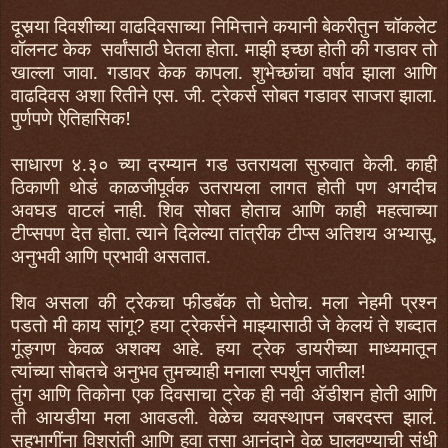
दूसर्‍या दिवशीच्या वाढदिवसाच्या निमित्ताने कयानी बेकरीतुन चॉकलेट
वॉलनट केक सर्वांसाठी घेतला होता. माझी इच्छा होती की गडावर तो
खाल्ला जावा. गडावर केक कापला. शुभेच्छांचा वर्षाव झाला आणि
वाढदिवस अशा रितीने एस. जी. ट्रेकर्स सोबत गडावर साजरा झाला.
पुर्णपणे ऐतिहासिक!
साधारण
४.३०
च्या दरम्यान गड उतरायला सुरुवात केली. काही
ठिकाणी थोडं काळजीपूर्वक उतरायला लागत होती पण अगदीच
अवघड वाटलं नाही. शिव सोबत होताच आणि काही महत्वाच्या
टीप्सपण देत होता. त्याने दिलेल्या तांत्रीक टीप्स अतिशय अभ्यासू
,
अनुभवी आणि प्रभावी असतात.
शिव असला की ट्रेकचा
फी
डबॅक तो घेतोच. मला नेहमी प्रश्‍न
पडतो मी काय सांगू
हया ट्रेकर्सने माझ्यासाठी जे केलयं ते शब्दात
?
गूंङ्गण केवळ अशक्य आहे. हया ट्रेक डायरीच्या माध्यमातून
त्यांच्या सोबतचे अनुभव तुमच्याही मनाला स्पर्शून जातील!
तुंग आणि तिकोना एक दिवसाचा ट्रेक ही नवी अ‍ॅडीशन होती आणि
ती आयडीया मला आवडली. वेळेच व्यवस्थापन जबरदस्त झालं.
सहभागींना विश्रांती आणि हवा तसा आनंदाने वेळ घालवण्याची संधी